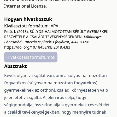
International License
.
Hogyan hivatkozzuk
Kiválasztott formátum:
APA
Pető, I. (2018). SÚLYOS-HALMOZOTTAN SÉRÜLT GYERMEKEK
RÉSZVÉTELE A CSALÁDI TEVÉKENYSÉGEKBEN.
Különleges
Bánásmód - Interdiszciplináris folyóirat
,
4
(4), 83-98.
https://doi.org/10.18458/KB.2018.4.83
Hivatkozási formátumok
Absztrakt
Kevés olyan vizsgálat van, ami a súlyos-halmozottan
fogyatékos (súlyosan-halmozottan fogyatékos)
gyermekeknek az otthoni, családi környezetben való
jelenlétét vizsgálta. A jelen írás célja, hogy
végiggondolja, összefoglalja a gyermekek részvételét
a családi tevékenységekben, hogy mennyire tudnak