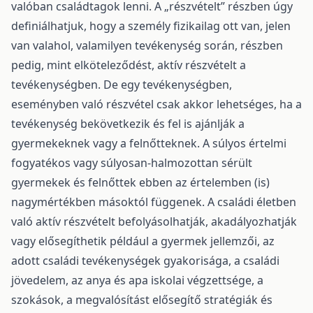
valóban családtagok lenni. A „részvételt” részben úgy
definiálhatjuk, hogy a személy fizikailag ott van, jelen
van valahol, valamilyen tevékenység során, részben
pedig, mint elköteleződést, aktív részvételt a
tevékenységben. De egy tevékenységben,
eseményben való részvétel csak akkor lehetséges, ha a
tevékenység bekövetkezik és fel is ajánlják a
gyermekeknek vagy a felnőtteknek. A súlyos értelmi
fogyatékos vagy súlyosan-halmozottan sérült
gyermekek és felnőttek ebben az értelemben (is)
nagymértékben másoktól függenek. A családi életben
való aktív részvételt befolyásolhatják, akadályozhatják
vagy elősegíthetik például a gyermek jellemzői, az
adott családi tevékenységek gyakorisága, a családi
jövedelem, az anya és apa iskolai végzettsége, a
szokások, a megvalósítást elősegítő stratégiák és