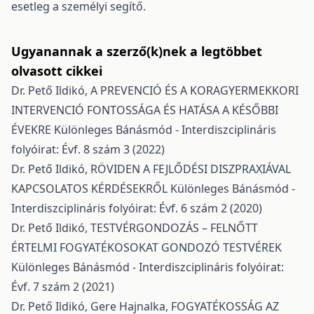
esetleg a személyi segítő.
Ugyanannak a szerző(k)nek a legtöbbet
olvasott cikkei
Dr. Pető Ildikó,
A PREVENCIÓ ÉS A KORAGYERMEKKORI
INTERVENCIÓ FONTOSSÁGA ÉS HATÁSA A KÉSŐBBI
ÉVEKRE
Különleges Bánásmód - Interdiszciplináris
folyóirat: Évf. 8 szám 3 (2022)
Dr. Pető Ildikó,
RÖVIDEN A FEJLŐDÉSI DISZPRAXIÁVAL
KAPCSOLATOS KÉRDÉSEKRŐL
Különleges Bánásmód -
Interdiszciplináris folyóirat: Évf. 6 szám 2 (2020)
Dr. Pető Ildikó,
TESTVÉRGONDOZÁS – FELNŐTT
ÉRTELMI FOGYATÉKOSOKAT GONDOZÓ TESTVÉREK
Különleges Bánásmód - Interdiszciplináris folyóirat:
Évf. 7 szám 2 (2021)
Dr. Pető Ildikó, Gere Hajnalka,
FOGYATÉKOSSÁG AZ