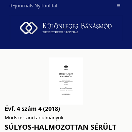
dEjournals Nyitóoldal
Open m
Évf. 4 szám 4 (2018)
Módszertani tanulmányok
SÚLYOS-HALMOZOTTAN SÉRÜLT