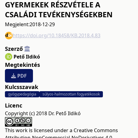
GYERMEKEK RÉSZVÉTELE A
CSALÁDI TEVÉKENYSÉGEKBEN
Megjelent:
2018-12-29
https://doi.org/10.18458/KB.2018.4.83
Szerző
Pető Ildikó
Megtekintés
PDF
Kulcsszavak
gyógypedagógia
súlyos-halmozottan fogyatékosok
Licenc
Copyright (c) 2018 Dr. Pető Ildikó
This work is licensed under a
Creative Commons
Attribution-NonCommercial-NoDerivatives 4.0