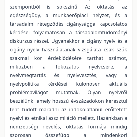
szempontból is sokszínű. Az oktatás, az
egészségügy, a munkaerőpiaci helyzet, és a
társadalmi rétegződés cigánysággal kapcsolatos
kérdései folyamatosan a társadalomtudományi
diskurzus részei. Ugyanakkor a cigány nyelv és a
cigány nyelv használatának vizsgálata csak szűk
szakmai kör érdeklődésére tarthat számot,
miközben a fokozatos nyelvcsere, a
nyelvmegtartás és nyelvvesztés, vagy a
nyelvpolitika kérdései különösen aktuális
problémavilágot mutatnak. Olyan nyelvről
beszélünk, amely hosszú évszázadokon keresztül
fent tudott maradni az indokolatlanul erőltetett
nyelvi és etnikai asszimiláció mellett. Hazánkban a
nemzetiségi nevelés, oktatás formája mindig
szorosan összefügg a mindenkori