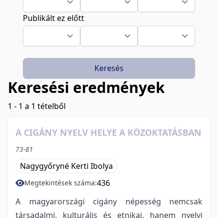
Publikált ez előtt
Keresés
Keresési eredmények
1 - 1 a 1 tételből
A CIGÁNY NYELV HELYE A KÖZOKTATÁSBAN
73-81
Nagygyőryné Kerti Ibolya
436
Megtekintések száma:
A magyarországi cigány népesség nemcsak
társadalmi, kulturális és etnikai, hanem nyelvi