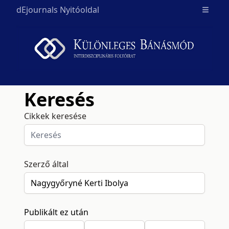
dEjournals Nyitóoldal
Open m
Keresés
Cikkek keresése
Szerző által
Publikált ez után