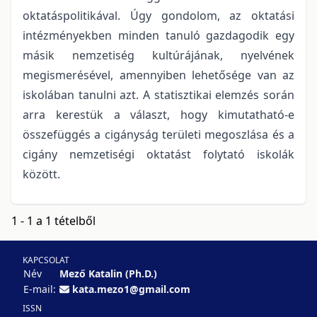
oktatáspolitikával. Úgy gondolom, az oktatási
intézményekben minden tanuló gazdagodik egy
másik nemzetiség kultúrájának, nyelvének
megismerésével, amennyiben lehetősége van az
iskolában tanulni azt. A statisztikai elemzés során
arra kerestük a választ, hogy kimutatható-e
összefüggés a cigányság területi megoszlása és a
cigány nemzetiségi oktatást folytató iskolák
között.
1 - 1 a 1 tételből
KAPCSOLAT
Név
Mező Katalin (Ph.D.)
E-mail:
kata.mezo1@gmail.com
ISSN