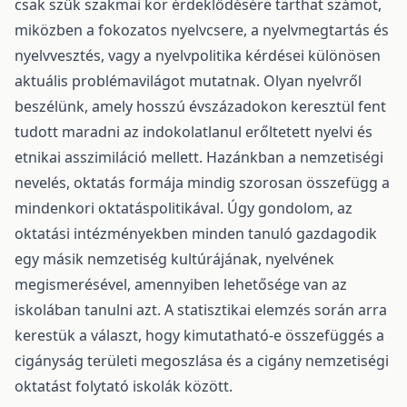
csak szűk szakmai kör érdeklődésére tarthat számot,
miközben a fokozatos nyelvcsere, a nyelvmegtartás és
nyelvvesztés, vagy a nyelvpolitika kérdései különösen
aktuális problémavilágot mutatnak. Olyan nyelvről
beszélünk, amely hosszú évszázadokon keresztül fent
tudott maradni az indokolatlanul erőltetett nyelvi és
etnikai asszimiláció mellett. Hazánkban a nemzetiségi
nevelés, oktatás formája mindig szorosan összefügg a
mindenkori oktatáspolitikával. Úgy gondolom, az
oktatási intézményekben minden tanuló gazdagodik
egy másik nemzetiség kultúrájának, nyelvének
megismerésével, amennyiben lehetősége van az
iskolában tanulni azt. A statisztikai elemzés során arra
kerestük a választ, hogy kimutatható-e összefüggés a
cigányság területi megoszlása és a cigány nemzetiségi
oktatást folytató iskolák között.