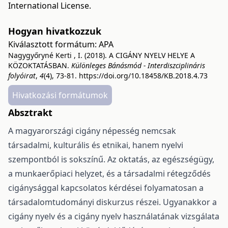
International License
.
Hogyan hivatkozzuk
Kiválasztott formátum:
APA
Nagygyőryné Kerti , I. (2018). A CIGÁNY NYELV HELYE A
KÖZOKTATÁSBAN.
Különleges Bánásmód - Interdiszciplináris
folyóirat
,
4
(4), 73-81.
https://doi.org/10.18458/KB.2018.4.73
Hivatkozási formátumok
Absztrakt
A magyarországi cigány népesség nemcsak
társadalmi, kulturális és etnikai, hanem nyelvi
szempontból is sokszínű. Az oktatás, az egészségügy,
a munkaerőpiaci helyzet, és a társadalmi rétegződés
cigánysággal kapcsolatos kérdései folyamatosan a
társadalomtudományi diskurzus részei. Ugyanakkor a
cigány nyelv és a cigány nyelv használatának vizsgálata