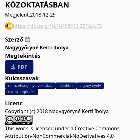
KÖZOKTATÁSBAN
Megjelent:
2018-12-29
https://doi.org/10.18458/KB.2018.4.73
Szerző
Nagygyőryné Kerti Ibolya
Megtekintés
PDF
Kulcsszavak
nemzetiségi nyelvoktatás
identitás
cigány nyelv
nyelvmegőrzés
Licenc
Copyright (c) 2018 Nagygyőryné Kerti Ibolya
This work is licensed under a
Creative Commons
Attribution-NonCommercial-NoDerivatives 4.0