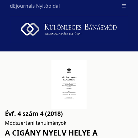
dEjournals Nyitóoldal
Open m
Évf. 4 szám 4 (2018)
Módszertani tanulmányok
A CIGÁNY NYELV HELYE A