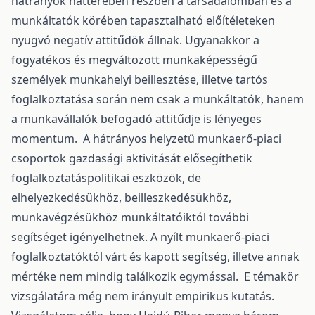
hátrányok hátterében részben a társadalomban és a
munkáltatók körében tapasztalható előítéleteken
nyugvó negatív attitűdök állnak. Ugyanakkor a
fogyatékos és megváltozott munkaképességű
személyek munkahelyi beillesztése, illetve tartós
foglalkoztatása során nem csak a munkáltatók, hanem
a munkavállalók befogadó attitűdje is lényeges
momentum. A hátrányos helyzetű munkaerő-piaci
csoportok gazdasági aktivitását elősegíthetik
foglalkoztatáspolitikai eszközök, de
elhelyezkedésükhöz, beilleszkedésükhöz,
munkavégzésükhöz munkáltatóiktól további
segítséget igényelhetnek. A nyílt munkaerő-piaci
foglalkoztatóktól várt és kapott segítség, illetve annak
mértéke nem mindig találkozik egymással. E témakör
vizsgálatára még nem irányult empirikus kutatás.