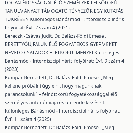
FOGYATÉKOSSÁGGAL ÉLŐ SZEMÉLYEK FELSŐFOKÚ
TANULMÁNYAIT TÁMOGATÓ TÉNYEZŐK EGY KUTATÁS
TÜKRÉBEN
Különleges Bánásmód - Interdiszciplináris
folyóirat: Évf. 7 szám 4 (2021)
Bereczki-Csávás Judit, Dr. Balázs-Földi Emese ,
BERETTYÓÚJFALUN ÉLŐ FOGYATÉKOS GYERMEKET
NEVELŐ CSALÁDOK ÉLETKÖRÜLMÉNYEI
Különleges
Bánásmód - Interdiszciplináris folyóirat: Évf. 9 szám 4
(2023)
Kompár Bernadett, Dr. Balázs-Földi Emese,
„Meg
kellene próbálni úgy élni, hogy magunknak
parancsolunk” – felnőttkorú fogyatékossággal élő
személyek autonómiája és önrendelkezése I.
Különleges Bánásmód - Interdiszciplináris folyóirat:
Évf. 11 szám 4 (2025)
Kompár Bernadett, Dr. Balázs-Földi Emese ,
„Meg