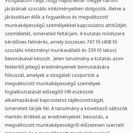
Vizsgálatom célja, hogy Hajdú-Bihar megye három
járásának szociális intézményeiben dolgozók, illetve a
járásokban élők a fogyatékos és megváltozott
munkaképességű személyekkel kapcsolatos attitűdjét,
szemléletét, ismereteit feltárjam. A kutatás módszere
kérdőíves felmérés, amely összesen 747 fő (408 fő
szociális intézményi munkavállaló és 339 fő lakos)
bevonásával készült. Jelen tanulmány a kutatás azon
felderítő jellegű eredményeinek bemutatására
fókuszál, amelyek a vizsgálati csoportok a
megváltozott munkaképességű személyek
foglalkoztatását elősegítő HR-eszközök
alkalmazásával kapcsolatos tájékozottságát,
ismereteit tárják fel. A tanulmány a következő változók
mentén értékeli az eredményeket: beosztás, a
megváltozott munkaképességről előzetesen szerzett