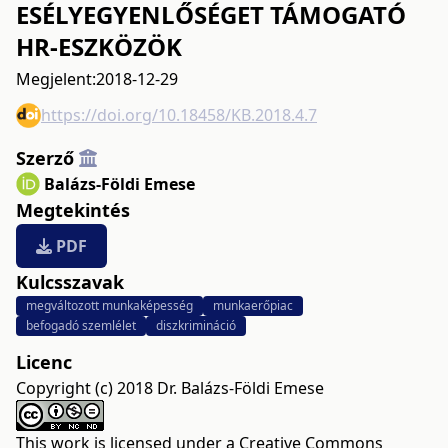
ESÉLYEGYENLŐSÉGET TÁMOGATÓ
HR-ESZKÖZÖK
Megjelent:
2018-12-29
https://doi.org/10.18458/KB.2018.4.7
Szerző
Balázs-Földi Emese
Megtekintés
PDF
Kulcsszavak
megváltozott munkaképesség
munkaerőpiac
befogadó szemlélet
diszkrimináció
Licenc
Copyright (c) 2018 Dr. Balázs-Földi Emese
This work is licensed under a
Creative Commons