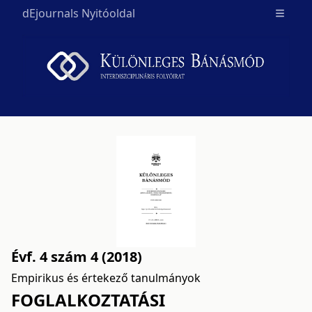
dEjournals Nyitóoldal
Open m
Évf. 4 szám 4 (2018)
Empirikus és értekező tanulmányok
FOGLALKOZTATÁSI