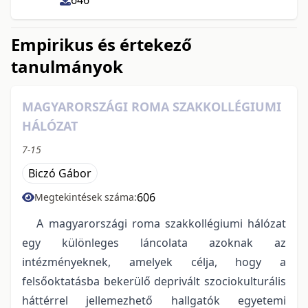
646
Empirikus és értekező
tanulmányok
MAGYARORSZÁGI ROMA SZAKKOLLÉGIUMI
HÁLÓZAT
7-15
Biczó Gábor
606
Megtekintések száma:
A magyarországi roma szakkollégiumi hálózat
egy különleges láncolata azoknak az
intézményeknek, amelyek célja, hogy a
felsőoktatásba bekerülő deprivált szociokulturális
háttérrel jellemezhető hallgatók egyetemi