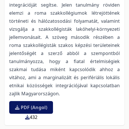
integrációját segítse. Jelen tanulmány röviden
elemzi a roma szakkollégiumok létrejöttének
történeti és hálózatosodási folyamatát, valamint
vizsgálja a szakkollégisták lakóhelyi-környezeti
jellemvonásait. A szöveg második részében a
roma szakkollégisták szakos képzési területeinek
jelentőségét a szerző abból a szempontból
tanulmányozza, hogy a fiatal értelmiségiek
szakmai tudása miként kapcsolódik ahhoz a
vitához, ami a marginalizált és perifériális lokális
etnikai közösségek integrációjával kapcsolatban
zajlik Magyarországon.
PDF (Angol)
432