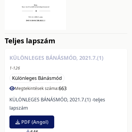
issue.tableOfContents6a747
Teljes lapszám
KÜLÖNLEGES BÁNÁSMÓD, 2021.7.(1)
1-126
Különleges Bánásmód
663
Megtekintések száma:
KÜLÖNLEGES BÁNÁSMÓD, 2021.7.(1) -teljes
lapszám
PDF (Angol)