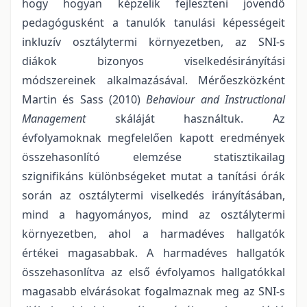
hogy hogyan képzelik fejleszteni jövendő
pedagógusként a tanulók tanulási képességeit
inkluzív osztálytermi környezetben, az SNI-s
diákok bizonyos viselkedésirányítási
módszereinek alkalmazásával. Mérőeszközként
Martin és Sass (2010)
Behaviour and Instructional
Management
skáláját használtuk. Az
évfolyamoknak megfelelően kapott eredmények
összehasonlító elemzése statisztikailag
szignifikáns különbségeket mutat a tanítási órák
során az osztálytermi viselkedés irányításában,
mind a hagyományos, mind az osztálytermi
környezetben, ahol a harmadéves hallgatók
értékei magasabbak. A harmadéves hallgatók
összehasonlítva az első évfolyamos hallgatókkal
magasabb elvárásokat fogalmaznak meg az SNI-s