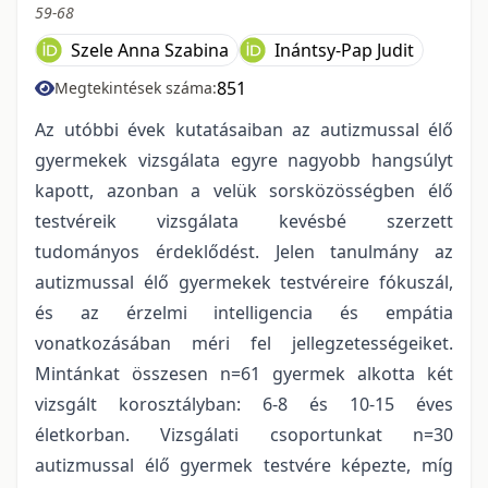
59-68
Szele Anna Szabina
Inántsy-Pap Judit
851
Megtekintések száma:
Az utóbbi évek kutatásaiban az autizmussal élő
gyermekek vizsgálata egyre nagyobb hangsúlyt
kapott, azonban a velük sorsközösségben élő
testvéreik vizsgálata kevésbé szerzett
tudományos érdeklődést. Jelen tanulmány az
autizmussal élő gyermekek testvéreire fókuszál,
és az érzelmi intelligencia és empátia
vonatkozásában méri fel jellegzetességeiket.
Mintánkat összesen n=61 gyermek alkotta két
vizsgált korosztályban: 6-8 és 10-15 éves
életkorban. Vizsgálati csoportunkat n=30
autizmussal élő gyermek testvére képezte, míg