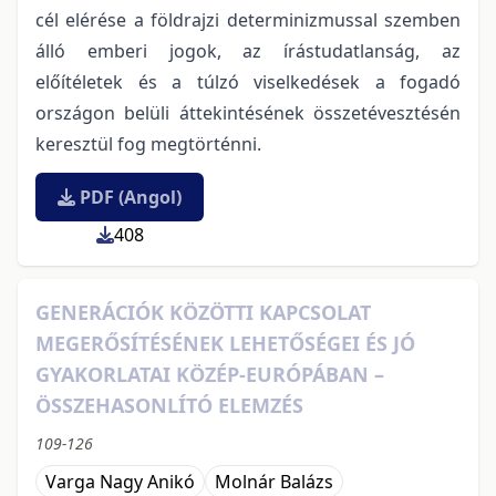
cél elérése a földrajzi determinizmussal szemben
álló emberi jogok, az írástudatlanság, az
előítéletek és a túlzó viselkedések a fogadó
országon belüli áttekintésének összetévesztésén
keresztül fog megtörténni.
PDF (Angol)
408
GENERÁCIÓK KÖZÖTTI KAPCSOLAT
MEGERŐSÍTÉSÉNEK LEHETŐSÉGEI ÉS JÓ
GYAKORLATAI KÖZÉP-EURÓPÁBAN –
ÖSSZEHASONLÍTÓ ELEMZÉS
109-126
Varga Nagy Anikó
Molnár Balázs