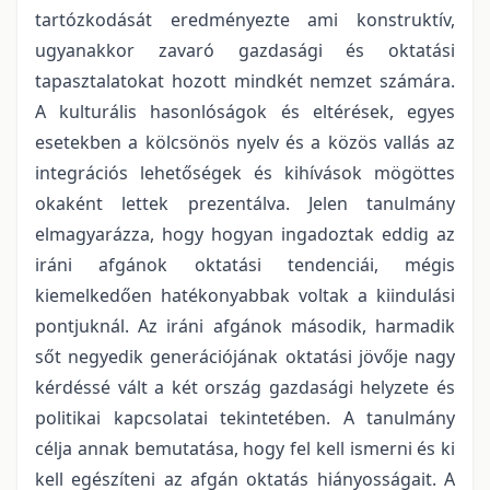
tartózkodását eredményezte ami konstruktív,
ugyanakkor zavaró gazdasági és oktatási
tapasztalatokat hozott mindkét nemzet számára.
A kulturális hasonlóságok és eltérések, egyes
esetekben a kölcsönös nyelv és a közös vallás az
integrációs lehetőségek és kihívások mögöttes
okaként lettek prezentálva. Jelen tanulmány
elmagyarázza, hogy hogyan ingadoztak eddig az
iráni afgánok oktatási tendenciái, mégis
kiemelkedően hatékonyabbak voltak a kiindulási
pontjuknál. Az iráni afgánok második, harmadik
sőt negyedik generációjának oktatási jövője nagy
kérdéssé vált a két ország gazdasági helyzete és
politikai kapcsolatai tekintetében. A tanulmány
célja annak bemutatása, hogy fel kell ismerni és ki
kell egészíteni az afgán oktatás hiányosságait. A