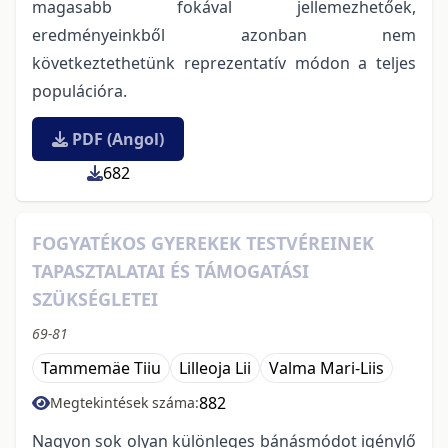
magasabb fokával jellemezhetőek,
eredményeinkből azonban nem
következtethetünk reprezentatív módon a teljes
populációra.
PDF (Angol)
682
FOGYATÉKOS GYEREKEK TESTVÉREINEK
TAPASZTALATAI ÉS TÁMOGATÁSI
SZÜKSÉGLETEI
69-81
Tammemäe Tiiu
Lilleoja Lii
Valma Mari-Liis
882
Megtekintések száma:
Nagyon sok olyan különleges bánásmódot igénylő