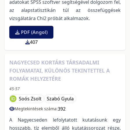
adatokat SPSS szoftver segítségével dolgozom fel,
az alapstatisztikán túl az összefüggések
vizsgálatára Chi2 próbát alkalmazok.
PDF (Angol)
407
NAGYECSED KORTÁRS TÁRSADALMI
FOLYAMATAI, KÜLÖNÖS TEKINTETTEL A
ROMÁK HELYZETÉRE
45-57
Soós Zsolt
Szabó Gyula
392
Megtekintések száma:
A Nagyecseden lefolytatott kutatásunk egy
hosszabb, tíz elemből álló kutatássorozat része,