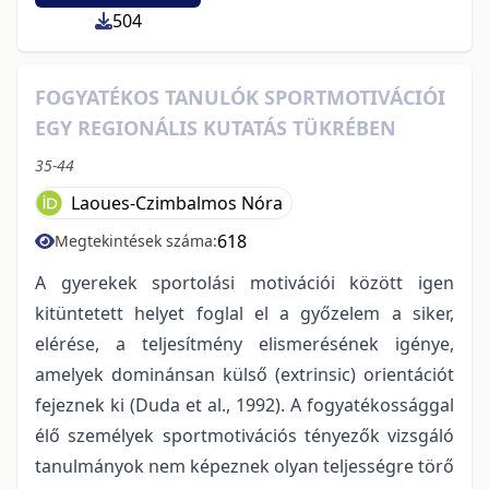
504
FOGYATÉKOS TANULÓK SPORTMOTIVÁCIÓI
EGY REGIONÁLIS KUTATÁS TÜKRÉBEN
35-44
Laoues-Czimbalmos Nóra
618
Megtekintések száma:
A gyerekek sportolási motivációi között igen
kitüntetett helyet foglal el a győzelem a siker,
elérése, a teljesítmény elismerésének igénye,
amelyek dominánsan külső (extrinsic) orientációt
fejeznek ki (Duda et al., 1992). A fogyatékossággal
élő személyek sportmotivációs tényezők vizsgáló
tanulmányok nem képeznek olyan teljességre törő