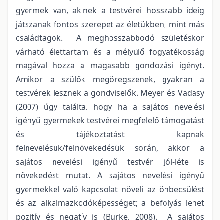
gyermek van, akinek a testvérei hosszabb ideig
játszanak fontos szerepet az életükben, mint más
családtagok. A meghosszabbodó születéskor
várható élettartam és a mélyülő fogyatékosság
magával hozza a magasabb gondozási igényt.
Amikor a szülők megöregszenek, gyakran a
testvérek lesznek a gondviselők. Meyer és Vadasy
(2007) úgy találta, hogy ha a sajátos nevelési
igényű gyermekek testvérei megfelelő támogatást
és tájékoztatást kapnak
felnevelésük/felnövekedésük során, akkor a
sajátos nevelési igényű testvér jól-léte is
növekedést mutat. A sajátos nevelési igényű
gyermekkel való kapcsolat növeli az önbecsülést
és az alkalmazkodóképességet; a befolyás lehet
pozitív és negatív is (Burke, 2008). A sajátos