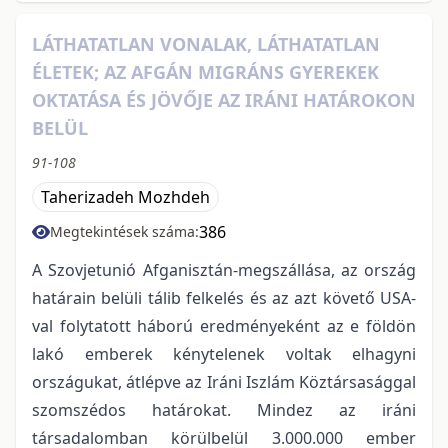
LÁTHATATLAN VONALAK, LÁTHATATLAN
ÉLETEK; AZ AFGÁN MIGRÁNS GYEREKEK
OKTATÁSA ÉS JÖVŐJE AZ IRÁNI HATÁROKON
BELÜL
91-108
Taherizadeh Mozhdeh
386
Megtekintések száma:
A Szovjetunió Afganisztán-megszállása, az ország
határain belüli tálib felkelés és az azt követő USA-
val folytatott háború eredményeként az e földön
lakó emberek kénytelenek voltak elhagyni
országukat, átlépve az Iráni Iszlám Köztársasággal
szomszédos határokat. Mindez az iráni
társadalomban körülbelül 3.000.000 ember