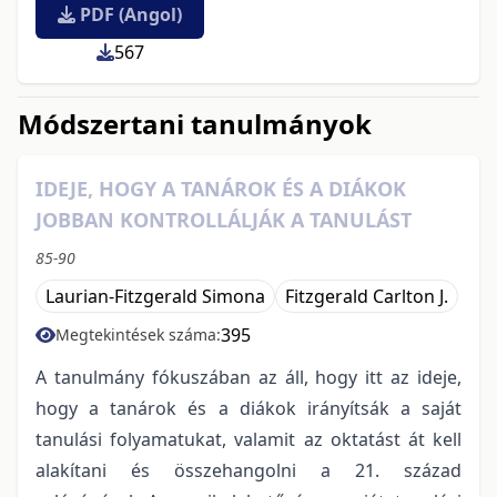
PDF (Angol)
567
Módszertani tanulmányok
IDEJE, HOGY A TANÁROK ÉS A DIÁKOK
JOBBAN KONTROLLÁLJÁK A TANULÁST
85-90
Laurian-Fitzgerald Simona
Fitzgerald Carlton J.
395
Megtekintések száma:
A tanulmány fókuszában az áll, hogy itt az ideje,
hogy a tanárok és a diákok irányítsák a saját
tanulási folyamatukat, valamit az oktatást át kell
alakítani és összehangolni a 21. század