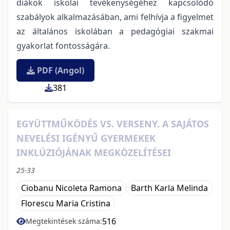
diákok iskolai tevékenységéhez kapcsolódó
szabályok alkalmazásában, ami felhívja a figyelmet
az általános iskolában a pedagógiai szakmai
gyakorlat fontosságára.
PDF (Angol)
381
EGYÜTTMŰKÖDÉS VS. VERSENY. A SAJÁTOS
NEVELÉSI IGÉNYŰ GYERMEKEK
INKLÚZIÓJÁNAK MEGKÖZELÍTÉSEI
25-33
Ciobanu Nicoleta Ramona
Barth Karla Melinda
Florescu Maria Cristina
516
Megtekintések száma: