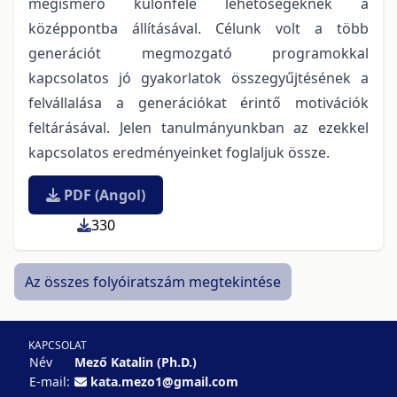
megismerő különféle lehetőségeknek a
középpontba állításával. Célunk volt a több
generációt megmozgató programokkal
kapcsolatos jó gyakorlatok összegyűjtésének a
felvállalása a generációkat érintő motivációk
feltárásával. Jelen tanulmányunkban az ezekkel
kapcsolatos eredményeinket foglaljuk össze.
PDF (Angol)
330
Az összes folyóiratszám megtekintése
KAPCSOLAT
Név
Mező Katalin (Ph.D.)
E-mail:
kata.mezo1@gmail.com