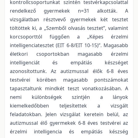
kontrollcsoportunkat szintén testvérkapcsolattal
rendelkező gyermekek n=31 alkották. A
vizsgálatban résztvevő gyermekek két tesztet
töltöttek ki, a „Szemből olvasás tesztet”, valamint
korcsoporttól függően a „Képes érzelmi
intelligenciatesztet (EIT 6-8/EIT 10-15)”. Magasabb
életkori csoportokban magasabb érzelmi
intelligenciát és empátiás készséget
azonosítottunk. Az autizmussal élők 6-8 éves
testvérei körében magasabb pontszámokat
tapasztaltunk mindkét teszt vonatkozásában. A
nemi különbségek szintjén a lányok
kiemelkedőbben teljesítettek a vizsgált
feladatokban. Jelen vizsgálat keretein belül, az
autizmussal élő gyermekek 6-8 éves testvérei az
érzelmi intelligencia és empátiás készség