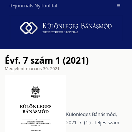
dEjournals Nyitóoldal
Open m
Évf. 7 szám 1 (2021)
Megjelent
március 30, 2021
Különleges Bánásmód,
2021. 7. (1.) - teljes szám