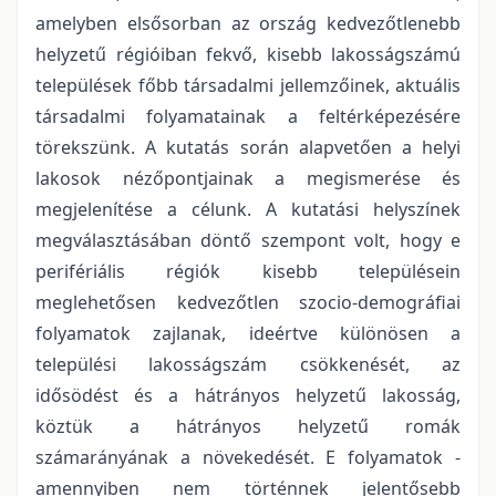
amelyben elsősorban az ország kedvezőtlenebb
helyzetű régióiban fekvő, kisebb lakosságszámú
települések főbb társadalmi jellemzőinek, aktuális
társadalmi folyamatainak a feltérképezésére
törekszünk. A kutatás során alapvetően a helyi
lakosok nézőpontjainak a megismerése és
megjelenítése a célunk. A kutatási helyszínek
megválasztásában döntő szempont volt, hogy e
perifériális régiók kisebb településein
meglehetősen kedvezőtlen szocio-demográfiai
folyamatok zajlanak, ideértve különösen a
települési lakosságszám csökkenését, az
idősödést és a hátrányos helyzetű lakosság,
köztük a hátrányos helyzetű romák
számarányának a növekedését. E folyamatok -
amennyiben nem történnek jelentősebb