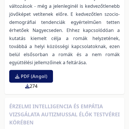
változások - még a jelenleginél is kedvezőtlenebb
jövőképet vetítenek előre. E kedvezőtlen szocio-
demográfiai tendenciák egyértelműen tetten
érhetőek Nagyecseden. Ehhez kapcsolódóan a
kutatás kiemelt célja a romák helyzetének,
továbbá a helyi közösségi kapcsolatoknak, ezen
belül elsősorban a romák és a nem romák
együttélési jellemzőinek a feltárása.
PDF (Angol)
274
ÉRZELMI INTELLIGENCIA ÉS EMPÁTIA
VIZSGÁLATA AUTIZMUSSAL ÉLŐK TESTVÉREI
KÖRÉBEN