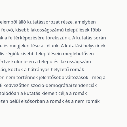
 elemből álló kutatássorozat része, amelyben
 fekvő, kisebb lakosságszámú települések főbb
ak a feltérképezésére törekszünk. A kutatás során
 és megjelenítése a célunk. A kutatási helyszínek
lis régiók kisebb településein meglehetősen
értve különösen a települési lakosságszám
ság, köztük a hátrányos helyzetű romák
n nem történnek jelentősebb változások - még a
. E kedvezőtlen szocio-demográfiai tendenciák
olódóan a kutatás kiemelt célja a romák
 ezen belül elsősorban a romák és a nem romák