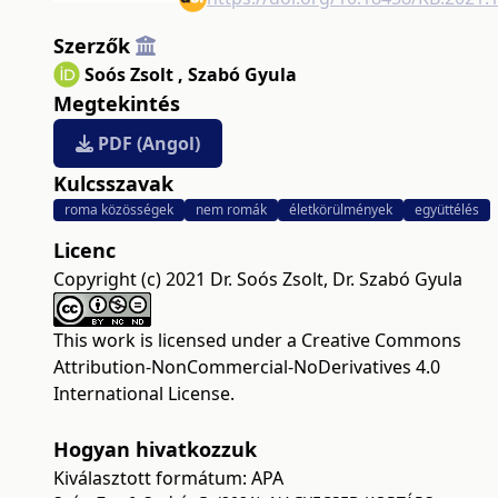
Szerzők
Soós Zsolt
,
Szabó Gyula
Megtekintés
PDF (Angol)
Kulcsszavak
roma közösségek
nem romák
életkörülmények
együttélés
Licenc
Copyright (c) 2021 Dr. Soós Zsolt, Dr. Szabó Gyula
This work is licensed under a
Creative Commons
Attribution-NonCommercial-NoDerivatives 4.0
International License
.
Hogyan hivatkozzuk
Kiválasztott formátum:
APA