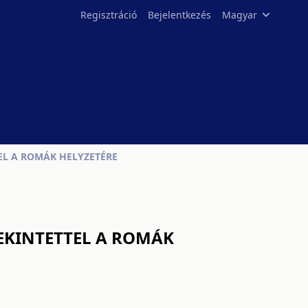
Regisztráció
Bejelentkezés
Magyar
EL A ROMÁK HELYZETÉRE
EKINTETTEL A ROMÁK