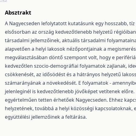
Absztrakt
A Nagyecseden lefolytatott kutatásunk egy hosszabb, tíz
elsősorban az ország kedvezőtlenebb helyzetű régióiban
társadalmi jellemzőinek, aktuális társadalmi folyamatain
alapvetően a helyi lakosok nézőpontjainak a megismerése
megválasztásában döntő szempont volt, hogy e perifériá
kedvezőtlen szocio-demográfiai folyamatok zajlanak, ide
csökkenését, az idősödést és a hátrányos helyzetű lakos
számarányának a növekedését. E folyamatok - amennyibe
jelenleginél is kedvezőtlenebb jövőképet vetítenek előre
egyértelműen tetten érhetőek Nagyecseden. Ehhez kapcs
helyzetének, továbbá a helyi közösségi kapcsolatoknak,
együttélési jellemzőinek a feltárása.