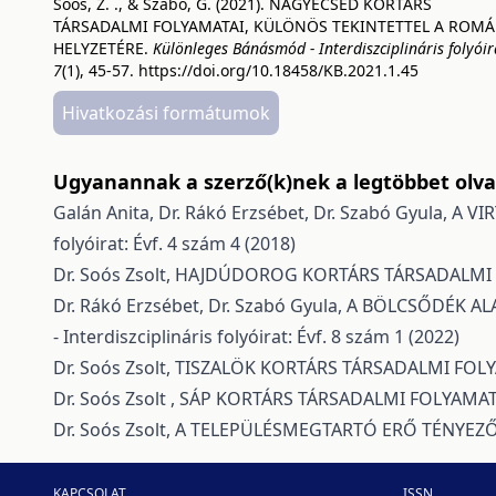
Soós, Z. ., & Szabó, G. (2021). NAGYECSED KORTÁRS
TÁRSADALMI FOLYAMATAI, KÜLÖNÖS TEKINTETTEL A ROMÁ
HELYZETÉRE.
Különleges Bánásmód - Interdiszciplináris folyóir
7
(1), 45-57.
https://doi.org/10.18458/KB.2021.1.45
Hivatkozási formátumok
Ugyanannak a szerző(k)nek a legtöbbet olvas
Galán Anita, Dr. Rákó Erzsébet, Dr. Szabó Gyula,
A VI
folyóirat: Évf. 4 szám 4 (2018)
Dr. Soós Zsolt,
HAJDÚDOROG KORTÁRS TÁRSADALMI
Dr. Rákó Erzsébet, Dr. Szabó Gyula,
A BÖLCSŐDÉK AL
- Interdiszciplináris folyóirat: Évf. 8 szám 1 (2022)
Dr. Soós Zsolt,
TISZALÖK KORTÁRS TÁRSADALMI FOL
Dr. Soós Zsolt ,
SÁP KORTÁRS TÁRSADALMI FOLYAMA
Dr. Soós Zsolt,
A TELEPÜLÉSMEGTARTÓ ERŐ TÉNYEZŐ
KAPCSOLAT
ISSN