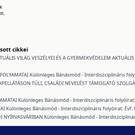
K
at
,
ott cikkei
RTUÁLIS VILÁG VESZÉLYEI ÉS A GYERMEKVÉDELEM AKTUÁLIS
 FOLYAMATAI
Különleges Bánásmód - Interdiszciplináris folyó
APELLÁTÁSON TÚLI, CSALÁDI NEVELÉST TÁMOGATÓ SZOL
YAMATAI
Különleges Bánásmód - Interdiszciplináris folyóirat:
TAI
Különleges Bánásmód - Interdiszciplináris folyóirat: Évf.
I NYÍRVASVÁRIBAN
Különleges Bánásmód - Interdiszciplinári