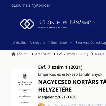
dEjournals Nyitóoldal
Aktuális
Archívum
Információk
Szerkesztőbizottsá
Főoldal
Archívum
Évf. 7 szám 1 (2021)
NAGYE
Évf. 7 szám 1 (2021)
Empirikus és értekező tanulmányok
NAGYECSED KORTÁRS T
HELYZETÉRE
Megjelent:
2021-03-30
https://doi.org/10.18458/KB.2021.