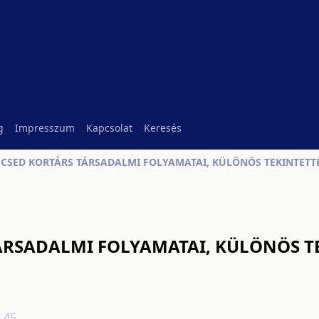
g
Impresszum
Kapcsolat
Keresés
CSED KORTÁRS TÁRSADALMI FOLYAMATAI, KÜLÖNÖS TEKINTETT
ÁRSADALMI FOLYAMATAI, KÜLÖNÖS T
1.45