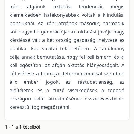
iráni afgánok oktatási tendenciái, mégis
kiemelkedően hatékonyabbak voltak a kiindulási
pontjuknál. Az iráni afgánok második, harmadik
sőt negyedik generációjának oktatási jövője nagy
kérdéssé vált a két ország gazdasági helyzete és
politikai kapcsolatai tekintetében. A tanulmány
célja annak bemutatása, hogy fel kell ismerni és ki
kell egészíteni az afgán oktatás hiányosságait. A
cél elérése a földrajzi determinizmussal szemben
álló emberi jogok, az írástudatlanság, az
előítéletek és a túlzó viselkedések a fogadó
országon belüli áttekintésének összetévesztésén
keresztül fog megtörténni.
1 - 1 a 1 tételből