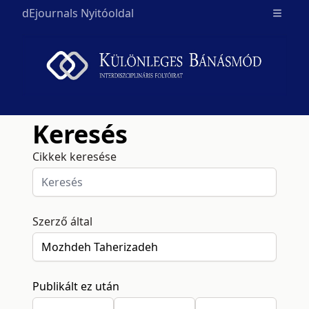
dEjournals Nyitóoldal
Open m
Keresés
Cikkek keresése
Szerző által
Publikált ez után