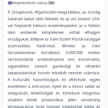
386
Megtekintések száma:
A Szovjetunió Afganisztán-megszállása, az ország
határain belüli tálib felkelés és az azt követő USA-
val folytatott háború eredményeként az e földön
lakó emberek kénytelenek voltak elhagyni
országukat, átlépve az Iráni Iszlám Köztársasággal
szomszédos határokat. Mindez az iráni
társadalomban körülbelül 3.000.000 ember
tartózkodását eredményezte ami konstruktív,
ugyanakkor zavaró gazdasági és oktatási
tapasztalatokat hozott mindkét nemzet számára.
A kulturális hasonlóságok és eltérések, egyes
esetekben a kölcsönös nyelv és a közös vallás az
integrációs lehetőségek és kihívások mögöttes
okaként lettek prezentálva. Jelen tanulmány
elmagyarázza, hogy hogyan ingadoztak eddig az