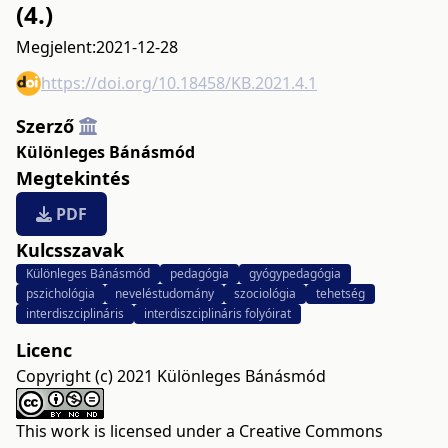
(4.)
Megjelent:
2021-12-28
https://doi.org/10.18458/KB.2021.4.1
Szerző
Különleges Bánásmód
Megtekintés
PDF
Kulcsszavak
Különleges Bánásmód
pedagógia
gyógypedagógia
pszichológia
neveléstudomány
szociológia
tehetség
interdiszciplináris
interdiszciplináris folyóirat
Licenc
Copyright (c) 2021 Különleges Bánásmód
This work is licensed under a
Creative Commons