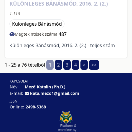
KÜLÖNLEGES BÁNÁSMÓD, 2016. 2. (2.)
1-110
Különleges Bánásmód
487
Megtekintések száma:
Különleges Bánásmód, 2016. 2. (2.) - teljes szám
1 - 25 a 76 tételből
1
2
3
4
>
>>
KAPCSOLAT
Név
Mező Katalin (Ph.D.)
E-mail:
kata.mezo1@gmail.com
ISSN
Online:
2498-5368