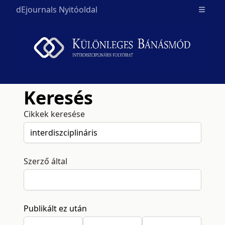
dEjournals Nyitóoldal
Open m
Keresés
Cikkek keresése
Szerző által
Publikált ez után