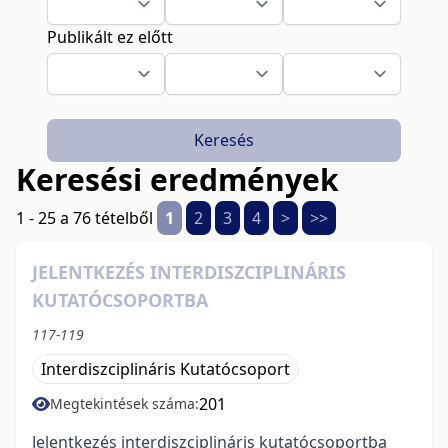
Publikált ez előtt
Keresés
Keresési eredmények
1 - 25 a 76 tételből
1
2
3
4
>
>>
JELENTKEZÉS INTERDISZCIPLINÁRIS
KUTATÓCSOPORTBA
117-119
Interdiszciplináris Kutatócsoport
201
Megtekintések száma:
Jelentkezés interdiszciplináris kutatócsoportba