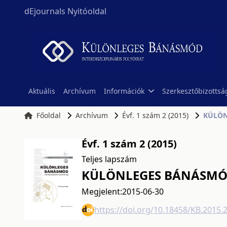
dEjournals Nyitóoldal
Aktuális
Archívum
Információk
Szerkesztőbizottsá
Főoldal
Archívum
Évf. 1 szám 2 (2015)
KÜLÖNL
Évf. 1 szám 2 (2015)
Teljes lapszám
KÜLÖNLEGES BÁNÁSMÓD, 
Megjelent:
2015-06-30
https://doi.org/10.18458/KB.2015.2