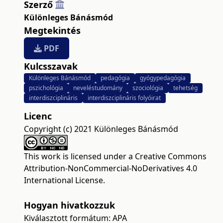
Szerző
Különleges Bánásmód
Megtekintés
PDF
Kulcsszavak
Különleges Bánásmód
pedagógia
gyógypedagógia
pszichológia
neveléstudomány
szociológia
tehetség
interdiszciplináris
interdiszciplináris folyóirat
Licenc
Copyright (c) 2021 Különleges Bánásmód
This work is licensed under a
Creative Commons
Attribution-NonCommercial-NoDerivatives 4.0
International License
.
Hogyan hivatkozzuk
Kiválasztott formátum:
APA