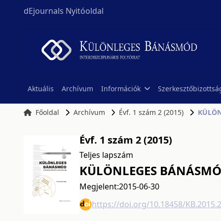
dEjournals Nyitóoldal
Aktuális
Archívum
Információk
Szerkesztőbizottsá
Főoldal
Archívum
Évf. 1 szám 2 (2015)
KÜLÖNL
Évf. 1 szám 2 (2015)
Teljes lapszám
KÜLÖNLEGES BÁNÁSMÓD, 
Megjelent:
2015-06-30
https://doi.org/10.18458/KB.2015.2