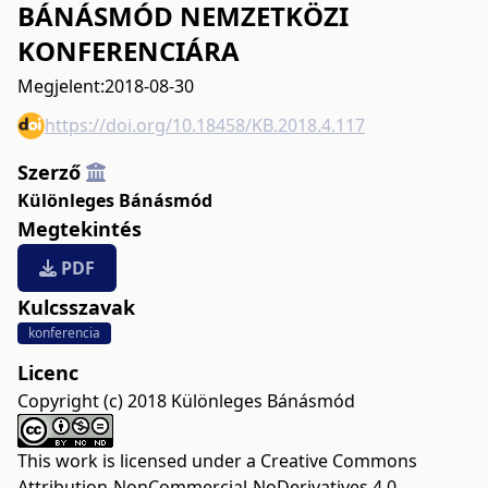
BÁNÁSMÓD NEMZETKÖZI
KONFERENCIÁRA
Megjelent:
2018-08-30
https://doi.org/10.18458/KB.2018.4.117
Szerző
Különleges Bánásmód
Megtekintés
PDF
Kulcsszavak
konferencia
Licenc
Copyright (c) 2018 Különleges Bánásmód
This work is licensed under a
Creative Commons
Attribution-NonCommercial-NoDerivatives 4.0