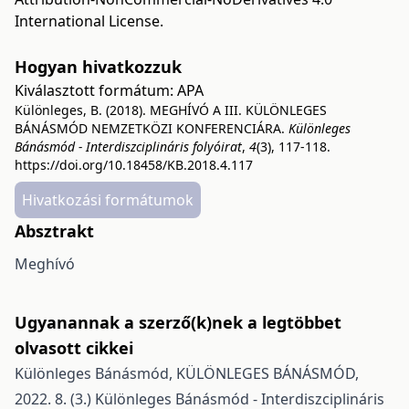
International License
.
Hogyan hivatkozzuk
Kiválasztott formátum:
APA
Különleges, B. (2018). MEGHÍVÓ A III. KÜLÖNLEGES
BÁNÁSMÓD NEMZETKÖZI KONFERENCIÁRA.
Különleges
Bánásmód - Interdiszciplináris folyóirat
,
4
(3), 117-118.
https://doi.org/10.18458/KB.2018.4.117
Hivatkozási formátumok
Absztrakt
Meghívó
Ugyanannak a szerző(k)nek a legtöbbet
olvasott cikkei
Különleges Bánásmód,
KÜLÖNLEGES BÁNÁSMÓD,
2022. 8. (3.)
Különleges Bánásmód - Interdiszciplináris