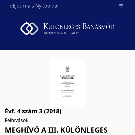
dEjournals Nyitóoldal
Open m
Évf. 4 szám 3 (2018)
Felhívások
MEGHÍVÓ A III. KÜLÖNLEGES