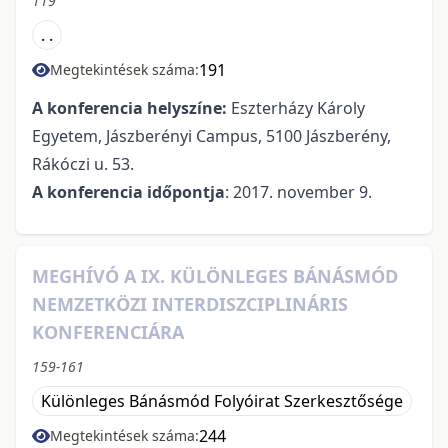
119
. .
191
Megtekintések száma:
A konferencia helyszíne:
Eszterházy Károly
Egyetem, Jászberényi Campus, 5100 Jászberény,
Rákóczi u. 53.
A konferencia időpontja
: 2017. november 9.
MEGHÍVÓ A IX. KÜLÖNLEGES BÁNÁSMÓD
NEMZETKÖZI INTERDISZCIPLINÁRIS
KONFERENCIÁRA
159-161
Különleges Bánásmód Folyóirat Szerkesztősége
244
Megtekintések száma: