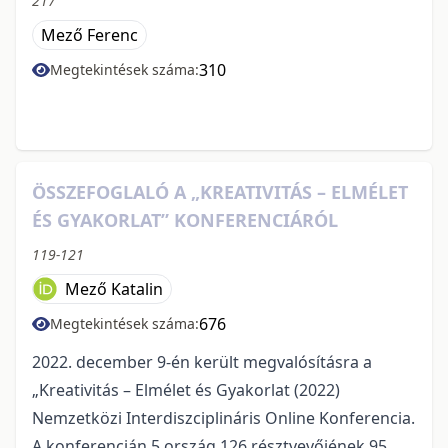
217
Mező Ferenc
310
Megtekintések száma:
ÖSSZEFOGLALÓ A „KREATIVITÁS – ELMÉLET
ÉS GYAKORLAT” KONFERENCIÁRÓL
119-121
Mező Katalin
676
Megtekintések száma:
2022. december 9-én került megvalósításra a
„Kreativitás – Elmélet és Gyakorlat (2022)
Nemzetközi Interdiszciplináris Online Konferencia.
A konferencián 5 ország 126 résztvevőjének 95