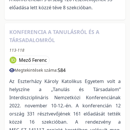
előadása lett közzé téve 8 szekcióban.
KONFERENCIA A TANULÁSRÓL ÉS A
TÁRSADALOMRÓL
113-118
Mező Ferenc
584
Megtekintések száma:
Az Eszterházy Károly Katolikus Egyetem volt a
helyszíne a „Tanulás és Társadalom”
Interdiszciplináris Nemzetközi Konferenciának
2022. november 10-12.-én. A konferencián 12
ország 331 résztvevőjének 161 előadását tették
közzé 16 szekcióban. A rendezvény a
MEC_SZ_141117 projekt keretében valósult meg,