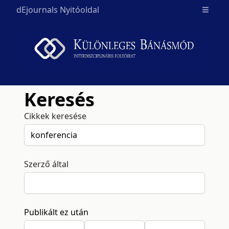
dEjournals Nyitóoldal
Open m
Keresés
Cikkek keresése
Szerző által
Publikált ez után