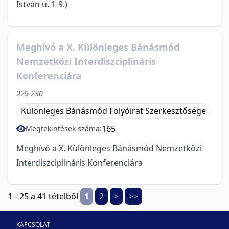
István u. 1-9.)
Meghívó a X. Különleges Bánásmód
Nemzetközi Interdiszciplináris
Konferenciára
229-230
Különleges Bánásmód Folyóirat Szerkesztősége
165
Megtekintések száma:
Meghívó a X. Különleges Bánásmód Nemzetközi
Interdiszciplináris Konferenciára
1 - 25 a 41 tételből
1
2
>
>>
KAPCSOLAT