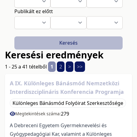
Publikált ez előtt
Keresés
Keresési eredmények
1 - 25 a 41 tételből
1
2
>
>>
A IX. Különleges Bánásmód Nemzetközi
Interdiszciplináris Konferencia Programja
Különleges Bánásmód Folyóirat Szerkesztősége
279
Megtekintések száma:
A Debreceni Egyetem Gyermeknevelési és
Gyógypedagógiai Kar, valamint a Különleges