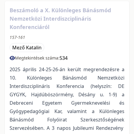
Beszámoló a X. Különleges Bánásmód
Nemzetközi Interdiszciplináris
Konferenciáról
157-161
Mező Katalin
534
Megtekintések száma:
2025 április 24-25-26-án került megrendezésre a
10. Különleges Bánásmód Nemzetközi
Interdiszciplináris Konferencia (helyszín: DE
GYGYK, Hajdúböszörmény, Désány u. 1-9) a
Debreceni Egyetem Gyermeknevelési és
Gyógypedagógiai Kar, valamint a Különleges
Bánásmód Folyóirat Szerkesztőségének
Szervezésében. A 3 napos Jubileumi Rendezvény