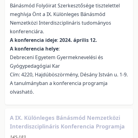
Bánásmód Folyóirat Szerkesztősége tisztelettel
meghívja Önt a IX. Különleges Bánásmód
Nemzetközi Interdiszciplináris tudományos
konferenciára.
A konferencia ideje
:
2024. április 12.
A konferencia helye
:
Debreceni Egyetem Gyermeknevelési és
Gyógypedagógiai Kar
Cím: 4220, Hajdúböszörmény, Désány István u. 1-9.
A tanulmányban a konferencia programja
olvasható.
A IX. Különleges Bánásmód Nemzetközi
Interdiszciplináris Konferencia Programja
145-183