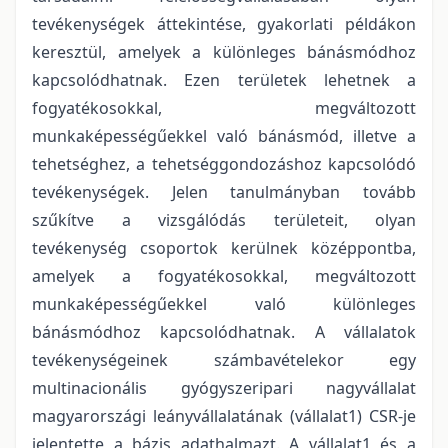
tevékenységek áttekintése, gyakorlati példákon
keresztül, amelyek a különleges bánásmódhoz
kapcsolódhatnak. Ezen területek lehetnek a
fogyatékosokkal, megváltozott
munkaképességűekkel való bánásmód, illetve a
tehetséghez, a tehetséggondozáshoz kapcsolódó
tevékenységek. Jelen tanulmányban tovább
szűkítve a vizsgálódás területeit, olyan
tevékenység csoportok kerülnek középpontba,
amelyek a fogyatékosokkal, megváltozott
munkaképességűekkel való különleges
bánásmódhoz kapcsolódhatnak. A vállalatok
tevékenységeinek számbavételekor egy
multinacionális gyógyszeripari nagyvállalat
magyarországi leányvállalatának (vállalat1) CSR-je
jelentette a bázis adathalmazt. A vállalat1 és a