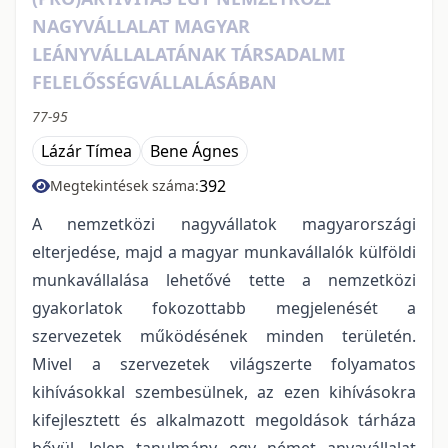
NAGYVÁLLALAT MAGYAR
LEÁNYVÁLLALATÁNAK TÁRSADALMI
FELELŐSSÉGVÁLLALÁSÁBAN
77-95
Lázár Tímea
Bene Ágnes
392
Megtekintések száma:
A nemzetközi nagyvállatok magyarországi
elterjedése, majd a magyar munkavállalók külföldi
munkavállalása lehetővé tette a nemzetközi
gyakorlatok fokozottabb megjelenését a
szervezetek működésének minden területén.
Mivel a szervezetek világszerte folyamatos
kihívásokkal szembesülnek, az ezen kihívásokra
kifejlesztett és alkalmazott megoldások tárháza
bővül. Jelen tanulmány egy német anyavállalat