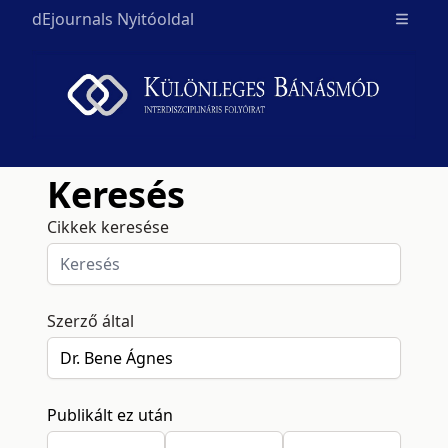
dEjournals Nyitóoldal
Open m
Keresés
Cikkek keresése
Szerző által
Publikált ez után