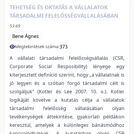
TEHETSÉG ÉS OKTATÁS A VÁLLALATOK
TÁRSADALMI FELELŐSSÉGVÁLLALÁSÁBAN
53-69
Bene Ágnes
373
Megtekintések száma:
A vállalati társadalmi felelősségvállalás (CSR,
Corporate Social Resposibility) lényege egy
kiterjesztett definíció szerint, hogy „a vállalatnak is
jó legyen és a szóban forgó társadalmi célt is
szolgáljuk” (Kotler és Lee 2007. 10. o.). Kotler
logikáját követve a kutatás célja a vállalatok
társadalmi felelősség vállalásában olyan
tevékenységek áttekintése, gyakorlati példákon
keresztül, amelyek a különleges bánásmódhoz
kapcsolódhatnak. A kutatásban olyan CSR