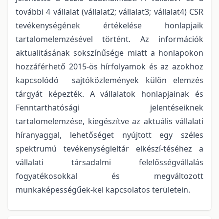
további 4 vállalat (vállalat2; vállalat3; vállalat4) CSR
tevékenységének értékelése honlapjaik
tartalomelemzésével történt. Az információk
aktualitásának sokszínűsége miatt a honlapokon
hozzáférhető 2015-ös hírfolyamok és az azokhoz
kapcsolódó sajtóközlemények külön elemzés
tárgyát képezték. A vállalatok honlapjainak és
Fenntarthatósági jelentéseiknek
tartalomelemzése, kiegészítve az aktuális vállalati
híranyaggal, lehetőséget nyújtott egy széles
spektrumú tevékenységleltár elkészí-téséhez a
vállalati társadalmi felelősségvállalás
fogyatékosokkal és megváltozott
munkaképességűek-kel kapcsolatos területein.