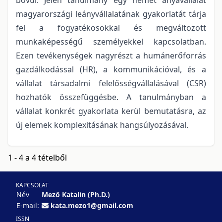
magyarországi leányvállalatának gyakorlatát tárja
fel a fogyatékosokkal és megváltozott
munkaképességű személyekkel kapcsolatban.
Ezen tevékenységek nagyrészt a humánerőforrás
gazdálkodással (HR), a kommunikációval, és a
vállalat társadalmi felelősségvállalásával (CSR)
hozhatók összefüggésbe. A tanulmányban a
vállalat konkrét gyakorlata kerül bemutatásra, az
új elemek komplexitásának hangsúlyozásával.
1 - 4 a 4 tételből
KAPCSOLAT
Név
Mező Katalin (Ph.D.)
E-mail:
kata.mezo1@gmail.com
ISSN