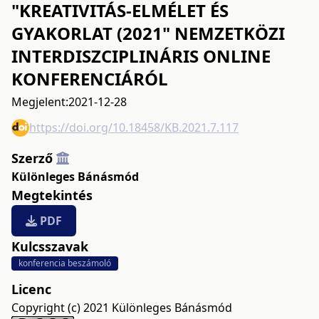
"KREATIVITÁS-ELMÉLET ÉS
GYAKORLAT (2021" NEMZETKÖZI
INTERDISZCIPLINÁRIS ONLINE
KONFERENCIÁRÓL
Megjelent:
2021-12-28
https://doi.org/10.18458/KB.2021.7.117
Szerző
Különleges Bánásmód
Megtekintés
PDF
Kulcsszavak
konferencia beszámoló
Licenc
Copyright (c) 2021 Különleges Bánásmód