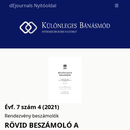
dEjournals Nyitóoldal
Open m
Évf. 7 szám 4 (2021)
Rendezvény beszámolók
RÖVID BESZÁMOLÓ A