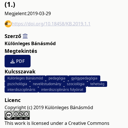
(1.)
Megjelent:
2019-03-29
https://doi.org/10.18458/KB.2019.1.1
Szerző
Különleges Bánásmód
Megtekintés
PDF
Kulcsszavak
Különleges Bánásmód
pedagógia
gyógypedagógia
pszichológia
neveléstudomány
szociológia
tehetség
interdiszciplináris
interdiszciplináris folyóirat
Licenc
Copyright (c) 2019 Különleges Bánásmód
This work is licensed under a
Creative Commons