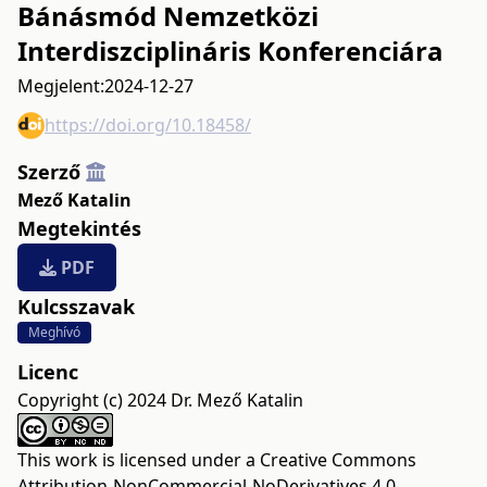
Bánásmód Nemzetközi
Interdiszciplináris Konferenciára
Megjelent:
2024-12-27
https://doi.org/10.18458/
Szerző
Mező Katalin
Megtekintés
PDF
Kulcsszavak
Meghívó
Licenc
Copyright (c) 2024 Dr. Mező Katalin
This work is licensed under a
Creative Commons
Attribution-NonCommercial-NoDerivatives 4.0