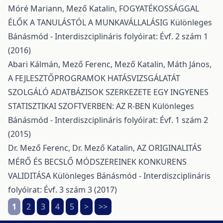
Móré Mariann, Mező Katalin,
FOGYATÉKOSSÁGGAL
ÉLŐK A TANULÁSTÓL A MUNKAVÁLLALÁSIG
Különleges
Bánásmód - Interdiszciplináris folyóirat: Évf. 2 szám 1
(2016)
Abari Kálmán, Mező Ferenc, Mező Katalin, Máth János,
A FEJLESZTŐPROGRAMOK HATÁSVIZSGÁLATÁT
SZOLGÁLÓ ADATBÁZISOK SZERKEZETE EGY INGYENES
STATISZTIKAI SZOFTVERBEN: AZ R-BEN
Különleges
Bánásmód - Interdiszciplináris folyóirat: Évf. 1 szám 2
(2015)
Dr. Mező Ferenc, Dr. Mező Katalin,
AZ ORIGINALITÁS
MÉRŐ ÉS BECSLŐ MÓDSZEREINEK KONKURENS
VALIDITÁSA
Különleges Bánásmód - Interdiszciplináris
folyóirat: Évf. 3 szám 3 (2017)
1
2
3
4
5
>
>>