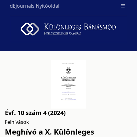
dEjournals Nyitóoldal
Open m
Évf. 10 szám 4 (2024)
Felhívások
Meghívó a X. Különleges