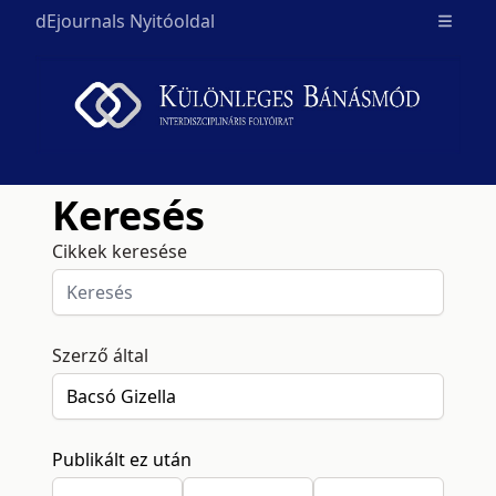
dEjournals Nyitóoldal
Open m
Keresés
Cikkek keresése
Szerző által
Publikált ez után