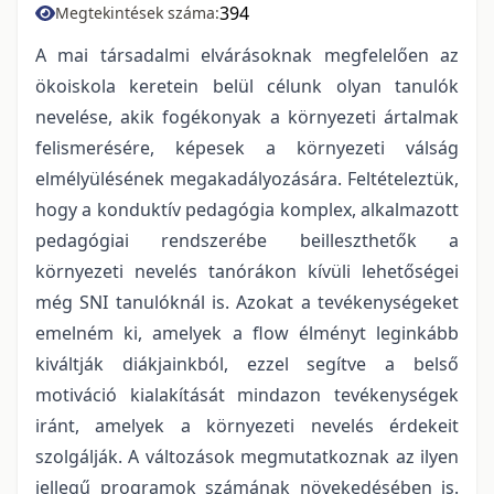
394
Megtekintések száma:
A mai társadalmi elvárásoknak megfelelően az
ökoiskola keretein belül célunk olyan tanulók
nevelése, akik fogékonyak a környezeti ártalmak
felismerésére, képesek a környezeti válság
elmélyülésének megakadályozására. Feltételeztük,
hogy a konduktív pedagógia komplex, alkalmazott
pedagógiai rendszerébe beilleszthetők a
környezeti nevelés tanórákon kívüli lehetőségei
még SNI tanulóknál is. Azokat a tevékenységeket
emelném ki, amelyek a flow élményt leginkább
kiváltják diákjainkból, ezzel segítve a belső
motiváció kialakítását mindazon tevékenységek
iránt, amelyek a környezeti nevelés érdekeit
szolgálják. A változások megmutatkoznak az ilyen
jellegű programok számának növekedésében is.