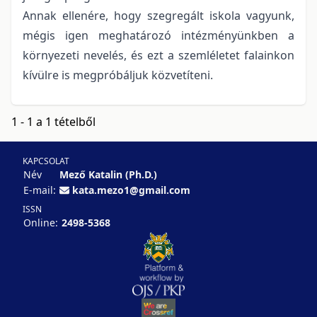
Annak ellenére, hogy szegregált iskola vagyunk,
mégis igen meghatározó intézményünkben a
környezeti nevelés, és ezt a szemléletet falainkon
kívülre is megpróbáljuk közvetíteni.
1 - 1 a 1 tételből
KAPCSOLAT
Név
Mező Katalin (Ph.D.)
E-mail:
kata.mezo1@gmail.com
ISSN
Online:
2498-5368