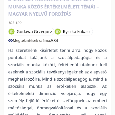
MUNKA KÖZÖS ÉRTÉKELMÉLETI TÉMÁI –
MAGYAR NYELVŰ FORDÍTÁS
103-109
Godawa Grzegorz
Ryszka Łukasz
584
Megtekintések száma:
Ha szeretnénk kísérletet tenni arra, hogy közös
pontokat találjunk a szociálpedagógia és a
szociális munka között, feltétlenül utalnunk kell
ezeknek a szociális tevékenységeknek az alapvető
meghatározóira. Mind a szociálpedagógia, mind a
szociális munka az értékeken alapszik. Az
értékelméleti dimenzió velejárója, hogy egy
személy fejlődő értékei összefüggnek az emberi
méltósággal, önmegvalósítással és a szociális
működést is figyelembe kell venni.