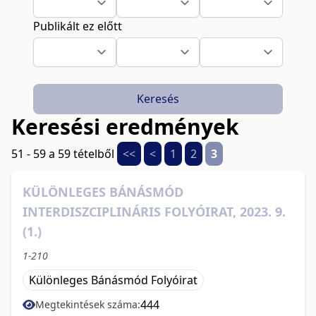
Publikált ez előtt
Keresés
Keresési eredmények
51 - 59 a 59 tételből
<<
<
1
2
3
KÜLÖNLEGES BÁNÁSMÓD
INTERDISZCIPLINÁRIS FOLYÓIRAT, 2023. 9.
(1.)
1-210
Különleges Bánásmód Folyóirat
444
Megtekintések száma: