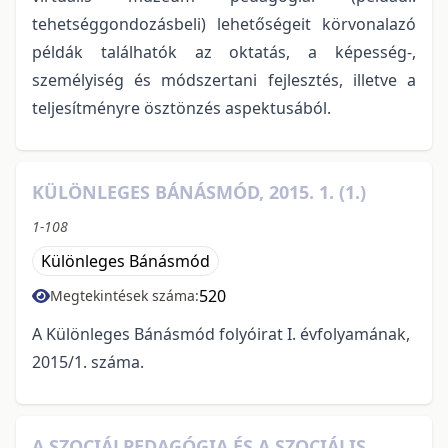
tehetséggondozásbeli) lehetőségeit körvonalazó
példák találhatók az oktatás, a képesség-,
személyiség és módszertani fejlesztés, illetve a
teljesítményre ösztönzés aspektusából.
KÜLÖNLEGES BÁNÁSMÓD, 2015. 1. (1.)
1-108
Különleges Bánásmód
520
Megtekintések száma:
A Különleges Bánásmód folyóirat I. évfolyamának,
2015/1. száma.
A SZOCIÁLPEDAGÓGIA ÉS A SZOCIÁLIS