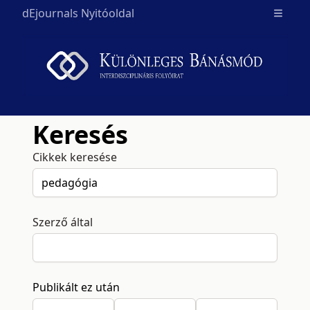
dEjournals Nyitóoldal
Open m
Keresés
Cikkek keresése
Szerző által
Publikált ez után