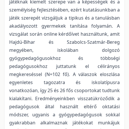
játéknak kiemelt szerepe van a képességek és a
személyiség fejlesztésében, ezért kutatásunkban a
játék szerepét vizsgáljuk a tipikus és a tanulásban
akadályozott gyermekek tanítása folyamán. A
vizsgálat során online kérdőívet használtunk, amit
Hajdú-Bihar és Szabolcs-Szatmár-Bereg
megyében, iskolában dolgozó
gyógypedagógusokhoz és többségi
pedagógusokhoz juttatunk el célirányos
megkereséssel (N=102 fő). A válaszok eloszlása
egyenletes tagozatra és iskolatípusra
vonatkozóan, így 25 és 26 fős csoportokat tudtunk
kialakítani. Eredményeinkben visszatükröződik a
pedagógusok által használt eltérő oktatási
módszer, ugyanis a gyógypedagógusok sokkal
gyakrabban alkalmaznak játékokat munkájuk