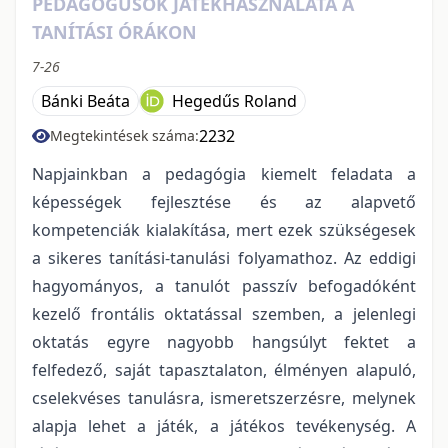
PEDAGÓGUSOK JÁTÉKHASZNÁLATA A
TANÍTÁSI ÓRÁKON
7-26
Bánki Beáta
Hegedűs Roland
2232
Megtekintések száma:
Napjainkban a pedagógia kiemelt feladata a
képességek fejlesztése és az alapvető
kompetenciák kialakítása, mert ezek szükségesek
a sikeres tanítási-tanulási folyamathoz. Az eddigi
hagyományos, a tanulót passzív befogadóként
kezelő frontális oktatással szemben, a jelenlegi
oktatás egyre nagyobb hangsúlyt fektet a
felfedező, saját tapasztalaton, élményen alapuló,
cselekvéses tanulásra, ismeretszerzésre, melynek
alapja lehet a játék, a játékos tevékenység. A