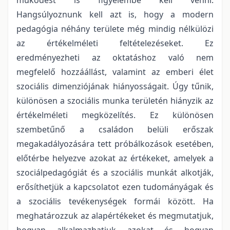
Hangsúlyoznunk kell azt is, hogy a modern
pedagógia néhány területe még mindig nélkülözi
az értékelméleti feltételezéseket. Ez
eredményezheti az oktatáshoz való nem
megfelelő hozzáállást, valamint az emberi élet
szociális dimenziójának hiányosságait. Úgy tűnik,
különösen a szociális munka területén hiányzik az
értékelméleti megközelítés. Ez különösen
szembetűnő a családon belüli erőszak
megakadályozására tett próbálkozások esetében,
előtérbe helyezve azokat az értékeket, amelyek a
szociálpedagógiát és a szociális munkát alkotják,
erősíthetjük a kapcsolatot ezen tudományágak és
a szociális tevékenységek formái között. Ha
meghatározzuk az alapértékeket és megmutatjuk,
hogyan alkalmazhatjuk azokat és hogyan