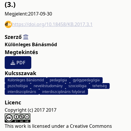
(3.)
Megjelent:
2017-09-30
https://doi.org/10.18458/KB.2017.3.1
Szerző
Különleges Bánásmód
Megtekintés
PDF
Kulcsszavak
Különleges Bánásmód
pedagógia
gyógypedagógia
pszichológia
neveléstudomány
szociológia
tehetség
interdiszciplináris
interdiszciplináris folyóirat
Licenc
Copyright (c) 2017 2017
This work is licensed under a
Creative Commons