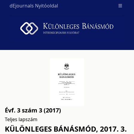
dEjournals Nyitóoldal
Open m
Évf. 3 szám 3 (2017)
Teljes lapszám
KÜLÖNLEGES BÁNÁSMÓD, 2017. 3.