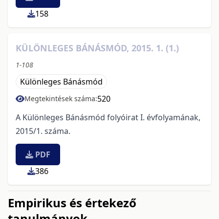
158
KÜLÖNLEGES BÁNÁSMÓD, 2015. 1. (1.)
1-108
Különleges Bánásmód
520
Megtekintések száma:
A Különleges Bánásmód folyóirat I. évfolyamának,
2015/1. száma.
PDF
386
Empirikus és értekező
tanulmányok