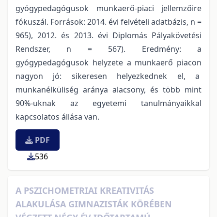
gyógypedagógusok munkaerő-piaci jellemzőire
fókuszál. Források: 2014. évi felvételi adatbázis, n =
965), 2012. és 2013. évi Diplomás Pályakövetési
Rendszer, n = 567). Eredmény: a
gyógypedagógusok helyzete a munkaerő piacon
nagyon jó: sikeresen helyezkednek el, a
munkanélküliség aránya alacsony, és több mint
90%-uknak az egyetemi tanulmányaikkal
kapcsolatos állása van.
PDF
536
A PSZICHOMETRIAI KREATIVITÁS
ALAKULÁSA GIMNAZISTÁK KÖRÉBEN