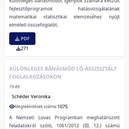
különleges bánásmódot igénylők számára készült
fejlesztőprogramok hatásvizsgálatának
matematikai statisztikai elemzéséhez nyújt
elméleti összefoglalót.
PDF
271
KÜLÖNLEGES BÁNÁSMÓD LÓ-ASSZISZTÁLT
FOGLALKOZÁSOKON
79-89
Schéder Veronika
1075
Megtekintések száma:
A Nemzeti Lovas Programban meghatározott
feladatokról szóló, 1061/2012 (III. 12.) számú