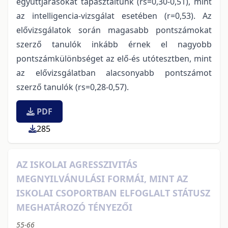
együttjárásokat tapasztaltunk (rs=0,30-0,51), mint
az intelligencia-vizsgálat esetében (r=0,53). Az
elővizsgálatok során magasabb pontszámokat
szerző tanulók inkább érnek el nagyobb
pontszámkülönbséget az elő-és utótesztben, mint
az elővizsgálatban alacsonyabb pontszámot
szerző tanulók (rs=0,28-0,57).
PDF
285
AZ ISKOLAI AGRESSZIVITÁS
MEGNYILVÁNULÁSI FORMÁI, MINT AZ
ISKOLAI CSOPORTBAN ELFOGLALT STÁTUSZ
MEGHATÁROZÓ TÉNYEZŐI
55-66