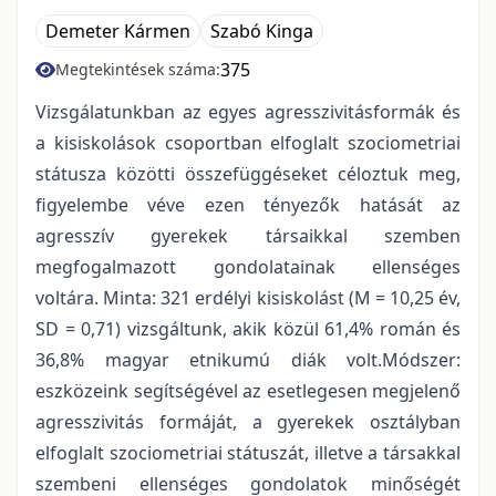
Demeter Kármen
Szabó Kinga
375
Megtekintések száma:
Vizsgálatunkban az egyes agresszivitásformák és
a kisiskolások csoportban elfoglalt szociometriai
státusza közötti összefüggéseket céloztuk meg,
figyelembe véve ezen tényezők hatását az
agresszív gyerekek társaikkal szemben
megfogalmazott gondolatainak ellenséges
voltára. Minta: 321 erdélyi kisiskolást (M = 10,25 év,
SD = 0,71) vizsgáltunk, akik közül 61,4% román és
36,8% magyar etnikumú diák volt.Módszer:
eszközeink segítségével az esetlegesen megjelenő
agresszivitás formáját, a gyerekek osztályban
elfoglalt szociometriai státuszát, illetve a társakkal
szembeni ellenséges gondolatok minőségét