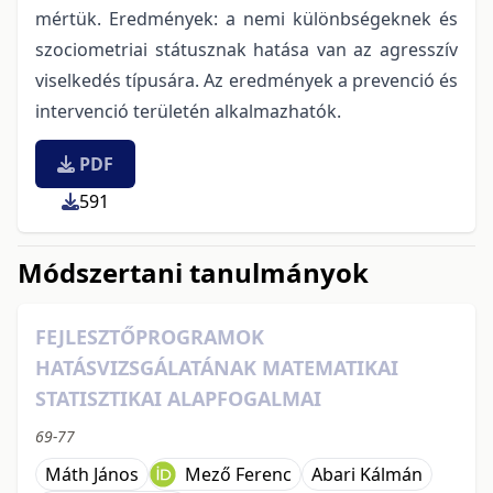
mértük. Eredmények: a nemi különbségeknek és
szociometriai státusznak hatása van az agresszív
viselkedés típusára. Az eredmények a prevenció és
intervenció területén alkalmazhatók.
PDF
591
Módszertani tanulmányok
FEJLESZTŐPROGRAMOK
HATÁSVIZSGÁLATÁNAK MATEMATIKAI
STATISZTIKAI ALAPFOGALMAI
69-77
Máth János
Mező Ferenc
Abari Kálmán