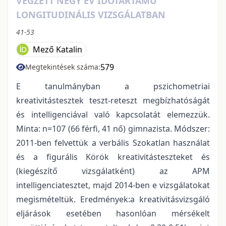
VÉGZETT NÉGY ÉV IDŐTARTAMÚ
LONGITUDINÁLIS VIZSGÁLATBAN
41-53
Mező Katalin
579
Megtekintések száma:
E tanulmányban a pszichometriai
kreativitástesztek teszt-reteszt megbízhatóságát
és intelligenciával való kapcsolatát elemezzük.
Minta: n=107 (66 férfi, 41 nő) gimnazista. Módszer:
2011-ben felvettük a verbális Szokatlan használat
és a figurális Körök kreativitásteszteket és
(kiegészítő vizsgálatként) az APM
intelligenciatesztet, majd 2014-ben e vizsgálatokat
megismételtük. Eredmények:a kreativitásvizsgáló
eljárások esetében hasonlóan mérsékelt