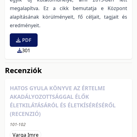
megalapítva. Ez a cikk bemutatja e Központ
alapításának körülményeit, fő céljait, tagjait és
eredményeit.
PDF
301
Recenziók
HATOS GYULA KÖNYVE AZ ÉRTELMI
AKADÁLYOZOTTSÁGGAL ÉLŐK
ÉLETKILÁTÁSÁRÓL ÉS ÉLETKÍSÉRÉSÉRŐL
(RECENZIÓ)
101-102
Varga Imre