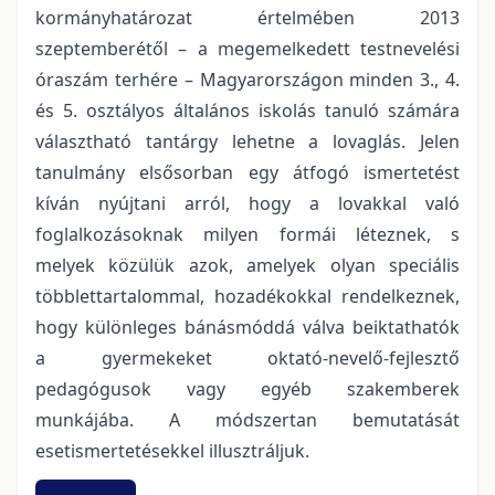
kormányhatározat értelmében 2013
szeptemberétől – a megemelkedett testnevelési
óraszám terhére – Magyarországon minden 3., 4.
és 5. osztályos általános iskolás tanuló számára
választható tantárgy lehetne a lovaglás. Jelen
tanulmány elsősorban egy átfogó ismertetést
kíván nyújtani arról, hogy a lovakkal való
foglalkozásoknak milyen formái léteznek, s
melyek közülük azok, amelyek olyan speciális
többlettartalommal, hozadékokkal rendelkeznek,
hogy különleges bánásmóddá válva beiktathatók
a gyermekeket oktató-nevelő-fejlesztő
pedagógusok vagy egyéb szakemberek
munkájába. A módszertan bemutatását
esetismertetésekkel illusztráljuk.