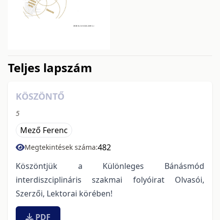
issue.tableOfContents6a755
Teljes lapszám
KÖSZÖNTŐ
5
Mező Ferenc
482
Megtekintések száma:
Köszöntjük a Különleges Bánásmód
interdiszciplináris szakmai folyóirat Olvasói,
Szerzői, Lektorai körében!
PDF