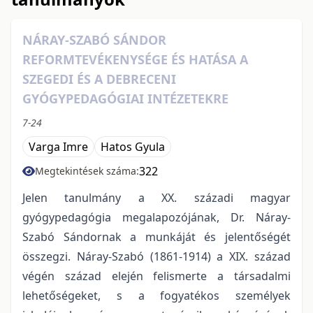
NÁRAY-SZABÓ SÁNDOR
REFORMTEVÉKENYSÉGE ÉS HATÁSA A
SZEGEDI ÉS A DEBRECENI
GYÓGYPEDAGÓGIAI INTÉZETEKRE
7-24
Varga Imre
Hatos Gyula
322
Megtekintések száma:
Jelen tanulmány a XX. századi magyar
gyógypedagógia megalapozójának, Dr. Náray-
Szabó Sándornak a munkáját és jelentőségét
összegzi. Náray-Szabó (1861-1914) a XIX. század
végén század elején felismerte a társadalmi
lehetőségeket, s a fogyatékos személyek