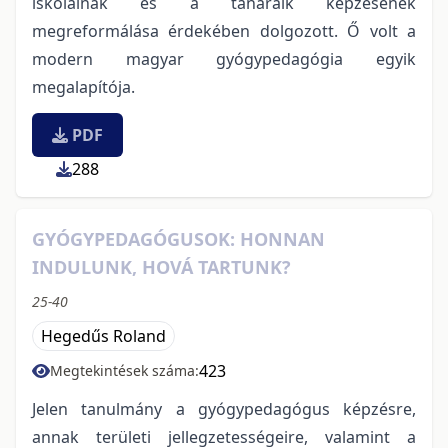
iskoláinak és a tanáraik képzésének
megreformálása érdekében dolgozott. Ő volt a
modern magyar gyógypedagógia egyik
megalapítója.
PDF
288
GYÓGYPEDAGÓGUSOK: HONNAN
INDULUNK, HOVÁ TARTUNK?
25-40
Hegedűs Roland
423
Megtekintések száma:
Jelen tanulmány a gyógypedagógus képzésre,
annak területi jellegzetességeire, valamint a