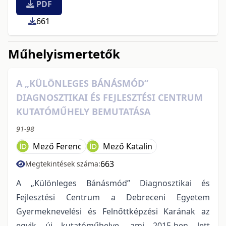
PDF
661
Műhelyismertetők
A „KÜLÖNLEGES BÁNÁSMÓD”
DIAGNOSZTIKAI ÉS FEJLESZTÉSI CENTRUM
KUTATÓMŰHELY BEMUTATÁSA
91-98
Mező Ferenc
Mező Katalin
663
Megtekintések száma:
A „Különleges Bánásmód” Diagnosztikai és
Fejlesztési Centrum a Debreceni Egyetem
Gyermeknevelési és Felnőttképzési Karának az
egyik új kutatóműhelye, ami 2015-ben lett