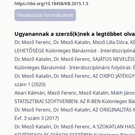
https://doi.org/10.18458/KB.2015.1.5
Hivatkozási formátumok
Ugyanannak a szerző(k)nek a legtöbbet olvas
Dr. Mező Ferenc, Dr. Mező Katalin, Mező Lilla Dóra,
K
LEHETŐSÉGE
Különleges Bánásmód - Interdiszciplinári
Dr. Mező Katalin, Dr. Mező Ferenc,
SAJÁTOS NEVELÉSI
Különleges Bánásmód - Interdiszciplináris folyóirat: É
Dr. Mező Katalin, Dr. Mező Ferenc,
AZ OXIPO JÁTÉKG
szám 1 (2020)
Abari Kálmán, Mező Ferenc, Mező Katalin, Máth Jáno
STATISZTIKAI SZOFTVERBEN: AZ R-BEN
Különleges Bán
Dr. Mező Ferenc, Dr. Mező Katalin,
AZ ORIGINALITÁS
Évf. 3 szám 3 (2017)
Dr. Mező Katalin, Dr. Mező Ferenc,
A SZOKATLAN HAS
KÖZÉPISKOLÁS DIÁKOK ESETÉBEN
Különleges Bánásmó