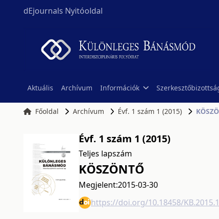
dEjournals Nyitóoldal
Aktuális
Archívum
Információk
Szerkesztőbizottsá
Főoldal
Archívum
Évf. 1 szám 1 (2015)
KÖSZ
Évf. 1 szám 1 (2015)
Teljes lapszám
KÖSZÖNTŐ
Megjelent:
2015-03-30
https://doi.org/10.18458/KB.2015.1