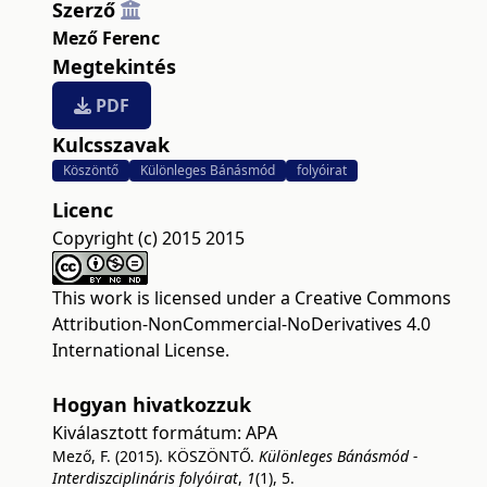
Szerző
Mező Ferenc
Megtekintés
PDF
Kulcsszavak
Köszöntő
Különleges Bánásmód
folyóirat
Licenc
Copyright (c) 2015 2015
This work is licensed under a
Creative Commons
Attribution-NonCommercial-NoDerivatives 4.0
International License
.
Hogyan hivatkozzuk
Kiválasztott formátum:
APA
Mező, F. (2015). KÖSZÖNTŐ.
Különleges Bánásmód -
Interdiszciplináris folyóirat
,
1
(1), 5.