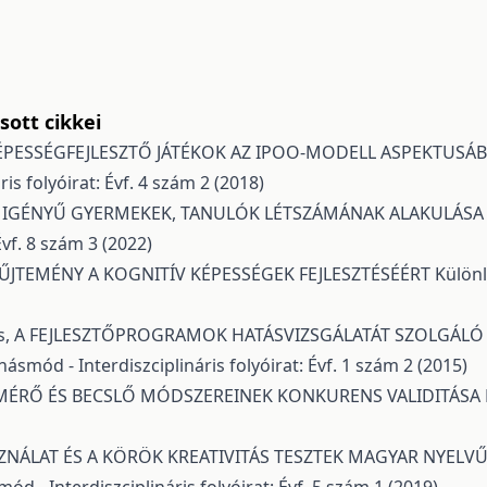
ott cikkei
ÉPESSÉGFEJLESZTŐ JÁTÉKOK AZ IPOO-MODELL ASPEKTUSÁBÓ
s folyóirat: Évf. 4 szám 2 (2018)
 IGÉNYŰ GYERMEKEK, TANULÓK LÉTSZÁMÁNAK ALAKULÁSA A 
vf. 8 szám 3 (2022)
YŰJTEMÉNY A KOGNITÍV KÉPESSÉGEK FEJLESZTÉSÉÉRT
Különl
s,
A FEJLESZTŐPROGRAMOK HATÁSVIZSGÁLATÁT SZOLGÁLÓ 
ásmód - Interdiszciplináris folyóirat: Évf. 1 szám 2 (2015)
 MÉRŐ ÉS BECSLŐ MÓDSZEREINEK KONKURENS VALIDITÁSA
ZNÁLAT ÉS A KÖRÖK KREATIVITÁS TESZTEK MAGYAR NYELVŰ
d - Interdiszciplináris folyóirat: Évf. 5 szám 1 (2019)