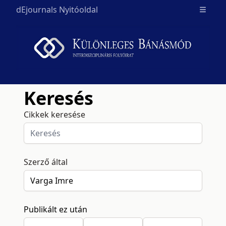
dEjournals Nyitóoldal
Open m
Keresés
Cikkek keresése
Szerző által
Publikált ez után