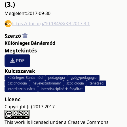
(3.)
Megjelent:
2017-09-30
https://doi.org/10.18458/KB.2017.3.1
Szerző
Különleges Bánásmód
Megtekintés
PDF
Kulcsszavak
Különleges Bánásmód
pedagógia
gyógypedagógia
pszichológia
neveléstudomány
szociológia
tehetség
interdiszciplináris
interdiszciplináris folyóirat
Licenc
Copyright (c) 2017 2017
This work is licensed under a
Creative Commons