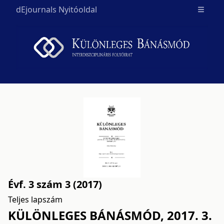
dEjournals Nyitóoldal
Open m
Évf. 3 szám 3 (2017)
Teljes lapszám
KÜLÖNLEGES BÁNÁSMÓD, 2017. 3.