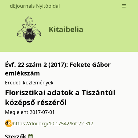
dEjournals Nyitóoldal
Open m
Kitaibelia
Évf. 22 szám 2 (2017): Fekete Gábor
emlékszám
Eredeti közlemények
Florisztikai adatok a Tiszántúl
középső részéről
Megjelent:
2017-07-01
https://doi.org/10.17542/kit.22.317
Szerzők