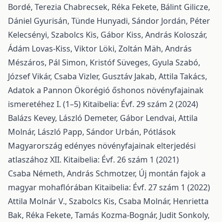
Bordé, Terezia Chabrecsek, Réka Fekete, Bálint Gilicze,
Dániel Gyurisán, Tünde Hunyadi, Sándor Jordán, Péter
Kelecsényi, Szabolcs Kis, Gábor Kiss, András Koloszár,
Ádám Lovas-Kiss, Viktor Löki, Zoltán Mäh, András
Mészáros, Pál Simon, Kristóf Süveges, Gyula Szabó,
József Vikár, Csaba Vizler, Gusztáv Jakab, Attila Takács,
Adatok a Pannon Ökorégió őshonos növényfajainak
ismeretéhez I. (1–5)
Kitaibelia: Évf. 29 szám 2 (2024)
Balázs Kevey, László Demeter, Gábor Lendvai, Attila
Molnár, László Papp, Sándor Urbán,
Pótlások
Magyarország edényes növényfajainak elterjedési
atlaszához XII.
Kitaibelia: Évf. 26 szám 1 (2021)
Csaba Németh, András Schmotzer,
Új montán fajok a
magyar mohaflórában
Kitaibelia: Évf. 27 szám 1 (2022)
Attila Molnár V., Szabolcs Kis, Csaba Molnár, Henrietta
Bak, Réka Fekete, Tamás Kozma-Bognár, Judit Sonkoly,