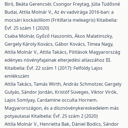
Biró, Beáta Gerencsér, Csongor Freytag, Júlia Tüdősné
Budai, Attila Molnár V.,
Az év vadvirága 2016-ban: a
mocsári kockásliliom (Fritillaria meleagris)
Kitaibelia:
Évf. 25 szám 1 (2020)
Csaba Molnár, Győző Haszonits, Ákos Malatinszky,
Gergely Károly Kovács, Gábor Kovács, Timea Nagy,
Attila Molnár V., Attila Takács,
Pótlások Magyarország
edényes növényfajainak elterjedési atlaszához III.
Kitaibelia: Évf. 22 szám 1 (2017): Felföldy Lajos
emlékszám
Attila Takács, Tamás Wirth, András Schmotzer, Gergely
Gulyás, Sándor Jordán, Kristóf Süveges, Viktor Virók,
Lajos Somlyay,
Cardamine occulta Hornem.
Magyarországon, és a dísznövénykereskedelem más
potyautasai
Kitaibelia: Évf. 25 szám 2 (2020)
Attila Molnár V., Henrietta Bak, Dániel Bodics, Sándor