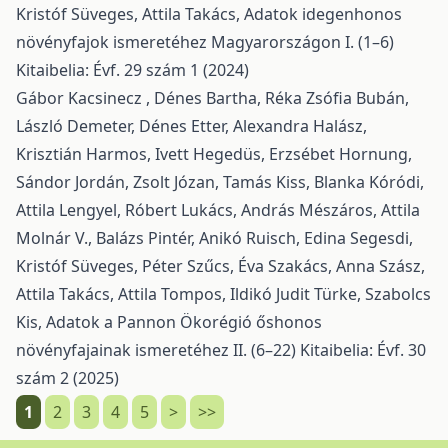
Kristóf Süveges, Attila Takács,
Adatok idegenhonos
növényfajok ismeretéhez Magyarországon I. (1–6)
Kitaibelia: Évf. 29 szám 1 (2024)
Gábor Kacsinecz , Dénes Bartha, Réka Zsófia Bubán,
László Demeter, Dénes Etter, Alexandra Halász,
Krisztián Harmos, Ivett Hegedüs, Erzsébet Hornung,
Sándor Jordán, Zsolt Józan, Tamás Kiss, Blanka Kóródi,
Attila Lengyel, Róbert Lukács, András Mészáros, Attila
Molnár V., Balázs Pintér, Anikó Ruisch, Edina Segesdi,
Kristóf Süveges, Péter Szűcs, Éva Szakács, Anna Szász,
Attila Takács, Attila Tompos, Ildikó Judit Türke, Szabolcs
Kis,
Adatok a Pannon Ökorégió őshonos
növényfajainak ismeretéhez II. (6–22)
Kitaibelia: Évf. 30
szám 2 (2025)
1
2
3
4
5
>
>>