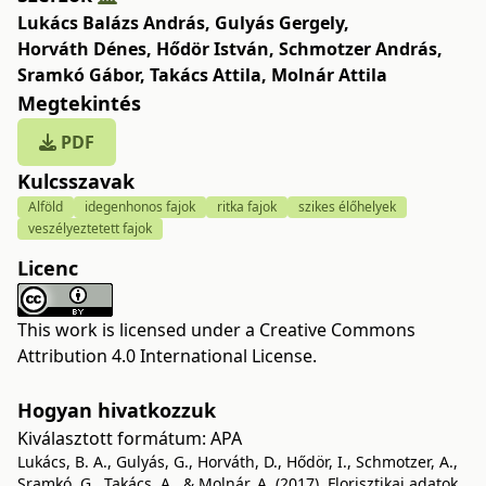
Lukács Balázs András
,
Gulyás Gergely
,
Horváth Dénes
,
Hődör István
,
Schmotzer András
,
Sramkó Gábor
,
Takács Attila
,
Molnár Attila
Megtekintés
PDF
Kulcsszavak
Alföld
idegenhonos fajok
ritka fajok
szikes élőhelyek
veszélyeztetett fajok
Licenc
This work is licensed under a
Creative Commons
Attribution 4.0 International License
.
Hogyan hivatkozzuk
Kiválasztott formátum:
APA
Lukács, B. A., Gulyás, G., Horváth, D., Hődör, I., Schmotzer, A.,
Sramkó, G., Takács, A., & Molnár, A. (2017). Florisztikai adatok