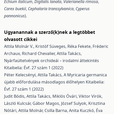
Echium italicum
,
Digitalis lanata
,
Valerianella rimosa
,
Carex buekii
,
Cephalaria transsylvanica
,
Cyperus
pannonicus
).
Ugyanannak a szerző(k)nek a legtöbbet
olvasott cikkei
Attila Molnár V., Kristóf Süveges, Réka Fekete, Fréderic
Archaux, Richard Chevalier, Attila Takács,
Nyárfaültetvények orchideái – irodalmi áttekintés
Kitaibelia: Évf. 27 szám 1 (2022)
Péter Kelecsényi, Attila Takács,
A Myricaria germanica
újabb előfordulása másodlagos élőhelyen
Kitaibelia:
Évf. 27 szám 1 (2022)
Judit Bódis, Attila Takács, Miklós Óvári, Viktor Virók,
László Kulcsár, Gábor Magos, József Sulyok, Krisztina
Nótári, Attila Molnár, Csilla Barna, Anita Kuczkó, Éva