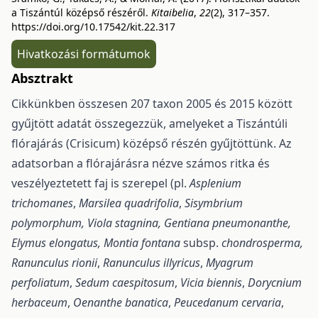
a Tiszántúl középső részéről.
Kitaibelia
,
22
(2), 317–357.
https://doi.org/10.17542/kit.22.317
Hivatkozási formátumok
Absztrakt
Cikkünkben összesen 207 taxon 2005 és 2015 között
gyűjtött adatát összegezzük, amelyeket a Tiszántúli
flórajárás (Crisicum) középső részén gyűjtöttünk. Az
adatsorban a flórajárásra nézve számos ritka és
veszélyeztetett faj is szerepel (pl.
Asplenium
trichomanes
,
Marsilea quadrifolia
,
Sisymbrium
polymorphum, Viola stagnina, Gentiana pneumonanthe,
Elymus elongatus,
Montia fontana
subsp.
chondrosperma,
Ranunculus rionii
,
Ranunculus illyricus
,
Myagrum
perfoliatum
,
Sedum caespitosum
,
Vicia biennis
,
Dorycnium
herbaceum
,
Oenanthe
banatica
,
Peucedanum cervaria
,