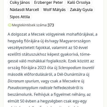
Csiky János
Erzberger Peter
Kaló Orsolya
Nádasdi Marcell
Wolf Mátyás
Zakály Gyula
Sipos Attila
373
Megtekintések száma:
A dolgozat a Mecsek völgyeinek mohaflórájával, a
hegység flórájára új és/vagy Magyar­országon
veszélyeztetett fajokkal, valamint az 50 évvel
ezelőtti státuszukhoz képest gyakorivá, töme­
gessé váló mohákkal foglalkozik. Ezek között az
ország flórájára 2023 óta új
Scleropodium touretii
má­sodik előfordulásáról, a Dél-Dunántúlra új
Dicranum spurium
, vagy csak a Mecsekre új
Pseudocampyli­um radicale
felfedezéséről is
beszámolunk. Felhívjuk a figyelmet néhány, az
elmúlt 50 évben a hegység­ben csak egy-egy