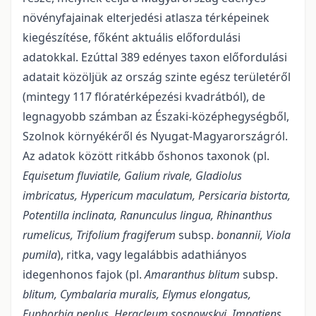
növényfajainak elterjedési atlasza térképeinek
kiegészítése, főként aktuális előfordulási
adatokkal. Ezúttal 389 edényes taxon előfordulási
adatait közöljük az ország szinte egész területéről
(mintegy 117 flóratérképezési kvadrátból), de
legnagyobb számban az Északi-középhegységből,
Szolnok környékéről és Nyugat-Magyarországról.
Az adatok között ritkább őshonos taxonok (pl.
Equisetum fluviatile, Galium rivale, Gladiolus
imbricatus, Hypericum maculatum, Persicaria bistorta,
Potentilla inclinata, Ranunculus lingua, Rhinanthus
rumelicus, Trifolium fragiferum
subsp.
bonannii, Viola
pumila
), ritka, vagy legalábbis adathiányos
idegenhonos fajok (pl.
Amaranthus blitum
subsp.
blitum, Cymbalaria muralis, Elymus elongatus,
Euphorbia peplus, Heracleum sosnowskyi, Impatiens