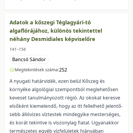
Adatok a kőszegi Téglagyári-tó
algaflórájához, különös tekintettel
néhány Desmidiales képviselőre
141–156
Bancsó Sándor
252
Megtekintések száma:
A nyugati határvidék, ezen belül Kőszeg és
környéke algológiai szempontból meglehető­sen
keveset tanulmányozott régió. Az okokat keresve
elsőként kiemelendő, hogy az itt fellelhető jelentő­
sebb állóvizes víztestek mindegyike mesterséges,
és korát tekintve is viszonylag fiatal. Ugyanakkor
termé­szetes egyéb vízfelületek hiányában