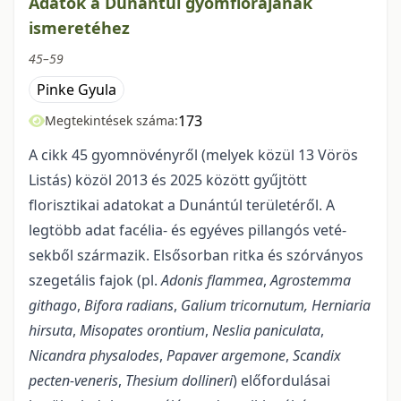
Adatok a Dunántúl gyomflórájának
ismeretéhez
45–59
Pinke Gyula
173
Megtekintések száma:
A cikk 45 gyomnövényről (melyek közül 13 Vörös
Listás) közöl 2013 és 2025 között gyűjtött
florisztikai adatokat a Dunántúl területéről. A
legtöbb adat facélia- és egyéves pillangós veté­
sekből származik. Elsősorban ritka és szórványos
szegetális fajok (pl.
Adonis flammea
,
Agrostemma
githago
,
Bifora radians
,
Galium tricornutum, Herniaria
hirsuta
,
Misopates orontium
,
Neslia paniculata
,
Nicandra physalodes
,
Papaver argemone
,
Scandix
pecten-veneris
,
Thesium dollineri
) előfordulásai