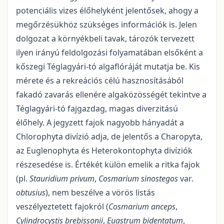
potenciális vizes élőhelyként jelentősek, ahogy a
megőrzésükhöz szükséges információk is. Jelen
dolgozat a környékbeli tavak, tározók tervezett
ilyen irányú feldolgozási folyamatában elsőként a
kőszegi Téglagyári-tó algaflóráját mutatja be. Kis
mérete és a rekreációs célú hasznosításából
fakadó zavarás ellenére algaközösségét tekintve a
Téglagyári-tó fajgazdag, magas diverzi­tású
élőhely. A jegyzett fajok nagyobb hányadát a
Chlorophyta divízió adja, de jelentős a Charopyta,
az Euglenophyta és Heterokontophyta divíziók
részesedése is. Értékét külön emelik a ritka fajok
(pl.
Stau­ridium privum
,
Cosmarium sinostegos
var
.
obtusius
), nem beszélve a vörös listás
veszélyeztetett fajokról (
Cosmarium anceps
,
Cylindrocystis brebissonii
,
Euastrum bidentatum
,