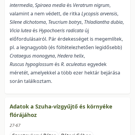
intermedia
,
Spiraea media
és
Veratrum nigrum
,
valamint a nem védett, de ritka
Lycopsis arvensis
,
Silene dichotoma
,
Teucrium botrys
,
Thladiantha dubia
,
Vicia lutea
és
Hypochoeris radicata
új
előfordulásairól. Pár érdekességet is megemlítek,
pl. a legnagyobb (és föltételezhetően legidősebb)
Crataegus monogyna
,
Hedera helix
,
Ruscus hypoglossum
és
R. aculeatus
egyedek
méretét, amelyekkel a több ezer hektár bejárása
során találkoztam.
Adatok a Szuha-vízgyűjtő és környéke
flórájához
27-67