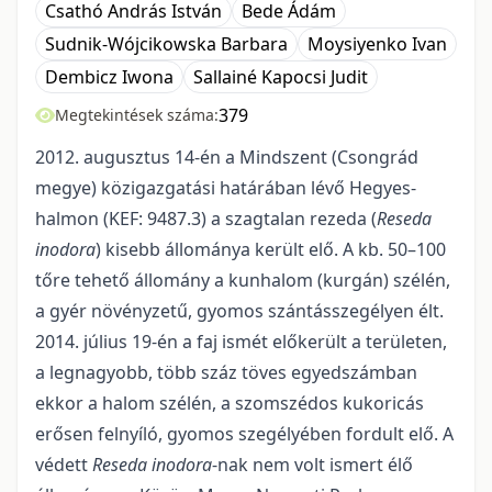
Csathó András István
Bede Ádám
Sudnik-Wójcikowska Barbara
Moysiyenko Ivan
Dembicz Iwona
Sallainé Kapocsi Judit
379
Megtekintések száma:
2012. augusztus 14-én a Mindszent (Csongrád
megye) közigazgatási határában lévő Hegyes-
halmon (KEF: 9487.3) a szagtalan rezeda (
Reseda
inodora
) kisebb állománya került elő. A kb. 50–100
tőre tehető állomány a kunhalom (kurgán) szélén,
a gyér növényzetű, gyomos szántásszegélyen élt.
2014. július 19-én a faj ismét előkerült a területen,
a legnagyobb, több száz töves egyedszámban
ekkor a halom szélén, a szomszédos kukoricás
erősen felnyíló, gyomos szegélyében fordult elő. A
védett
Reseda inodora
-nak nem volt ismert élő