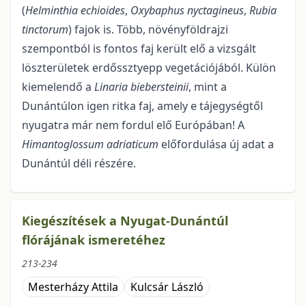
(
Helminthia
echioides
,
Oxybaphus
nyctagineus
,
Rubia
tincto­rum
) fajok is. Több, növényföldrajzi
szempontból is fontos faj került elő a vizsgált
löszterületek erdős­sztyepp vegetációjából. Külön
kiemelendő a
Linaria biebersteinii
, mint a
Dunántúlon igen ritka faj, amely e tájegységtől
nyugatra már nem fordul elő Európában! A
Himantoglossum adriaticum
előfordu­lása új adat a
Dunántúl déli részére.
Kiegészítések a Nyugat-Dunántúl
flórájának ismeretéhez
213-234
Mesterházy Attila
Kulcsár László