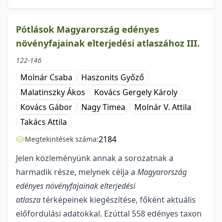
Pótlások Magyarország edényes
növényfajainak elterjedési atlaszához III.
122-146
Molnár Csaba
Haszonits Győző
Malatinszky Ákos
Kovács Gergely Károly
Kovács Gábor
Nagy Timea
Molnár V. Attila
Takács Attila
2184
Megtekintések száma:
Jelen közleményünk annak a sorozatnak a
harmadik része, melynek célja a
Magyarország
edényes növényfajainak elterjedési
atlasza
térképeinek kiegészítése, főként aktuális
előfordulási adatokkal. Ezúttal 558 edényes taxon