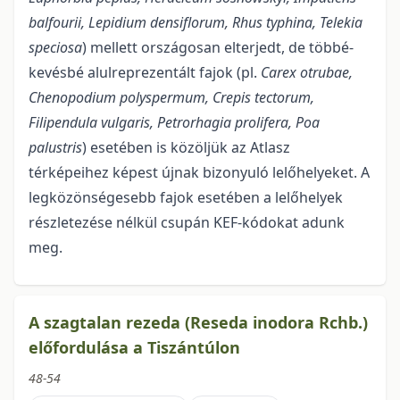
balfourii, Lepidium densiflorum, Rhus typhina, Telekia
speciosa
) mellett országosan elterjedt, de többé-
kevésbé alulreprezentált fajok (pl.
Carex otrubae,
Chenopodium polyspermum, Crepis tectorum,
Filipendula vulgaris, Petrorhagia prolifera, Poa
palustris
) esetében is közöljük az Atlasz
térképeihez képest újnak bizonyuló lelőhelyeket. A
legközönségesebb fajok esetében a lelőhelyek
részletezése nélkül csupán KEF-kódokat adunk
meg.
A szagtalan rezeda (Reseda inodora Rchb.)
előfordulása a Tiszántúlon
48-54