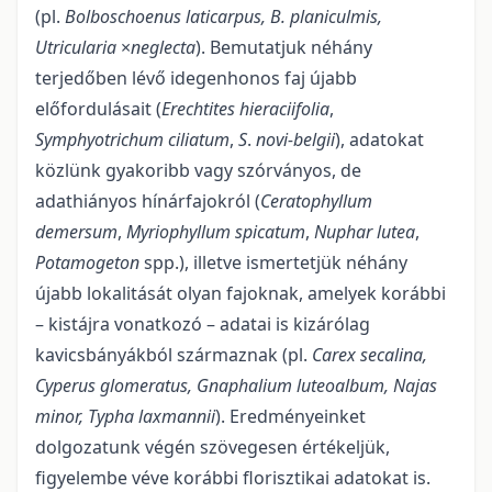
(pl.
Bolboschoenus laticarpus, B. planiculmis,
Utricularia
×
neglecta
). Bemutatjuk néhány
terjedőben lévő ide­genhonos faj újabb
előfordulásait (
Erechtites hieraciifolia
,
Symphyotrichum
ciliatum
,
S
.
novi-belgii
), adato­kat
közlünk gyakoribb vagy szórványos, de
adathiányos hínárfajokról (
Ceratophyllum
demersum
,
Myri­ophyllum spicatum
,
Nuphar lutea
,
Potamogeton
spp.), illetve ismertetjük néhány
újabb lokalitását olyan fajoknak, amelyek korábbi
– kistájra vonatkozó – adatai is kizárólag
kavicsbányákból származnak (pl.
Carex secalina,
Cyperus glomeratus, Gnaphalium luteoalbum, Najas
minor, Typha laxmannii
). Eredményein­ket
dolgozatunk végén szövegesen értékeljük,
figyelembe véve korábbi florisztikai adatokat is.