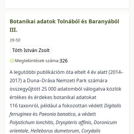
Botanikai adatok Tolnából és Baranyából
III.
39-50
Tóth István Zsolt
326
Megtekintések száma:
A legutóbbi publikációm óta eltelt 4 év alatt (2014–
2017) a Duna–Dráva Nemzeti Park számára
összegyűjtött 25 000 adatomból válogatva közlök
értékes és érdekes botanikai adatokat
116 taxonról, például a fokozottan védett
Digitalis
ferruginea
és
Paeonia banatica
, a védett
Polystichum lonchitis
,
Dryopteris affinis
,
Doronicum
orientale
,
Helleborus dumetorum
,
Corydalis