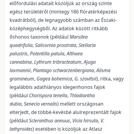
előfordulási adatait közöljük az ország szinte
egész területéről (mintegy 186 flóratérképezési
kvadrátból), de legnagyobb számban az Északi-
középhegységből. Az adatok között ritkább
őshonos taxonok (például
Marsilea
quadrifolia
,
Salicornia prostrata
,
Stellaria
palustris
,
Potentilla patula
,
Althaea
cannabina
,
Lythrum tribracteatum
,
Ajuga
laxmannii
,
Plantago schwarzenbergiana
,
Alisma
gramineum
,
Gagea bohemica
,
G. szovitsii
), ritka, vagy
legalábbis adathiányos idegenhonos fajok
(például
Chorispora tenella
,
Thladiantha
dubia
,
Senecio vernalis
) mellett országosan
elterjedt, de többé-kevésbé alulreprezentált fajok
(például
Scleranthus annuus
,
Vicia hirsuta
,
V.
lathyroides
) esetében is közöljük az Atlasz