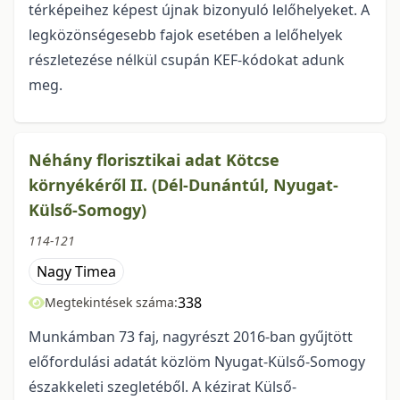
térképeihez képest újnak bizonyuló lelőhelyeket. A
legközönségesebb fajok esetében a lelőhelyek
részletezése nélkül csupán KEF-kódokat adunk
meg.
Néhány florisztikai adat Kötcse
környékéről II. (Dél-Dunántúl, Nyugat-
Külső-Somogy)
114-121
Nagy Timea
338
Megtekintések száma:
Munkámban 73 faj, nagyrészt 2016-ban gyűjtött
előfordulási adatát közlöm Nyugat-Külső-Somogy
északkeleti szegletéből. A kézirat Külső-