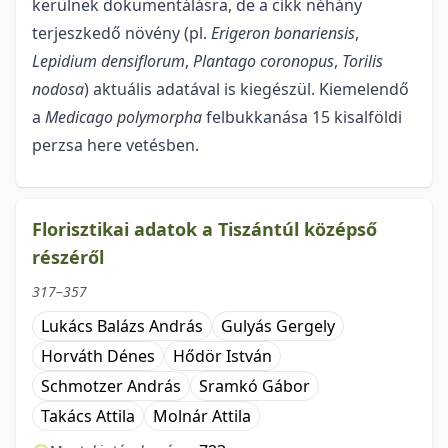
kerül­nek dokumentálásra, de a cikk néhány
terjeszkedő növény (pl.
Erigeron bonariensis
,
Lepidium densiflo­rum
,
Plantago coronopus
,
Torilis
nodosa
) aktuális adatával is kiegészül. Kiemelendő
a
Medicago poly­morpha
felbukkanása 15 kisalföldi
perzsa here vetésben.
Florisztikai adatok a Tiszántúl középső
részéről
317–357
Lukács Balázs András
Gulyás Gergely
Horváth Dénes
Hődör István
Schmotzer András
Sramkó Gábor
Takács Attila
Molnár Attila