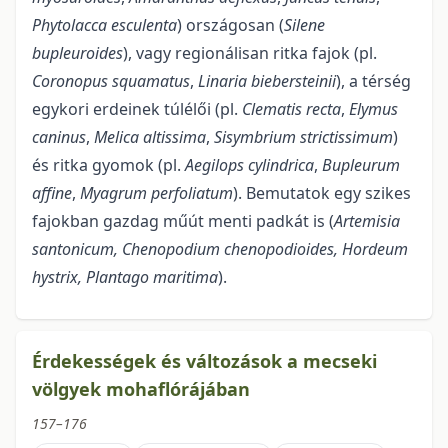
Phytolacca esculenta
) országosan (
Silene
bupleuroides
), vagy regionálisan ritka fajok (pl.
Coronopus squamatus
,
Linaria biebersteinii
), a térség
egykori erdeinek túlélői (pl.
Clematis recta
,
Elymus
caninus
,
Melica altissima
,
Sisymbrium strictissimum
)
és ritka gyomok (pl.
Aegilops cylindrica
,
Bupleurum
affine
,
Myagrum perfolia­tum
). Bemutatok egy szikes
fajokban gazdag műút menti padkát is (
Artemisia
santonicum, Chenopodium chenopo­dioides, Hordeum
hystrix, Plantago maritima
).
Érdekességek és változások a mecseki
völgyek mohaflórájában
157–176