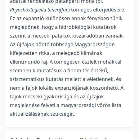
adattal rendelkező patakparti moha (pl.
Rhynchostegiella teneriffae
) tömeges elterje­désére.
Ez az expanzió különösen annak fényében tűnik
meglepőnek, hogy a hidrobiológiai kutatások
szerint a mecseki patakok kiszáradóban vannak.
Az új fajok döntő többsége Magyarországon
kifejezet­ten ritka, a melegedő klímának
ellentmondó faj. A tömegesen észlelt mohákkal
szemben kimutatásuk a finom térléptékű,
szisztematikus kutatás mellett a véletlennek, és
nem a fajok lokális expanziójának köszönhető. A
fajok mecseki gyakorisága és az új fajok
megjelenése felveti a magyarországi vörös lista
aktualizálásának szükségét.