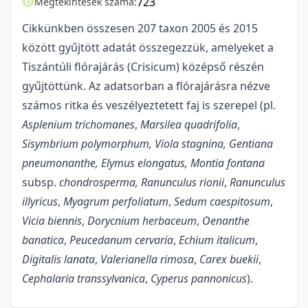
723
Megtekintések száma:
Cikkünkben összesen 207 taxon 2005 és 2015
között gyűjtött adatát összegezzük, amelyeket a
Tiszántúli flórajárás (Crisicum) középső részén
gyűjtöttünk. Az adatsorban a flórajárásra nézve
számos ritka és veszélyeztetett faj is szerepel (pl.
Asplenium trichomanes
,
Marsilea quadrifolia
,
Sisymbrium polymorphum, Viola stagnina, Gentiana
pneumonanthe, Elymus elongatus,
Montia fontana
subsp.
chondrosperma,
Ranunculus rionii
,
Ranunculus
illyricus
,
Myagrum perfoliatum
,
Sedum caespitosum
,
Vicia biennis
,
Dorycnium herbaceum
,
Oenanthe
banatica
,
Peucedanum cervaria
,
Echium italicum
,
Digitalis lanata
,
Valerianella rimosa
,
Carex buekii
,
Cephalaria transsylvanica
,
Cyperus pannonicus
).