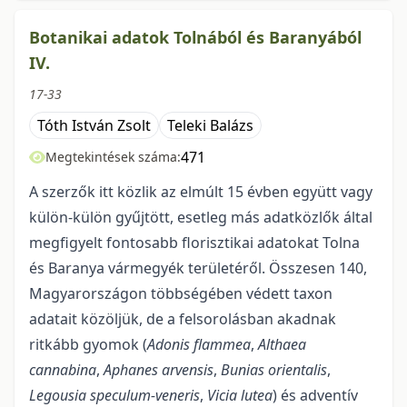
Botanikai adatok Tolnából és Baranyából
IV.
17-33
Tóth István Zsolt
Teleki Balázs
471
Megtekintések száma:
A szerzők itt közlik az elmúlt 15 évben együtt vagy
külön-külön gyűjtött, esetleg más adatközlők által
megfigyelt fontosabb florisztikai adatokat Tolna
és Baranya vármegyék területéről. Összesen 140,
Magyarországon többségében védett taxon
adatait közöljük, de a felsorolásban akadnak
ritkább gyomok (
Adonis flammea
,
Althaea
cannabina
,
Aphanes arvensis
,
Bunias orientalis
,
Legousia
speculum-veneris
,
Vicia
lutea
) és adventív