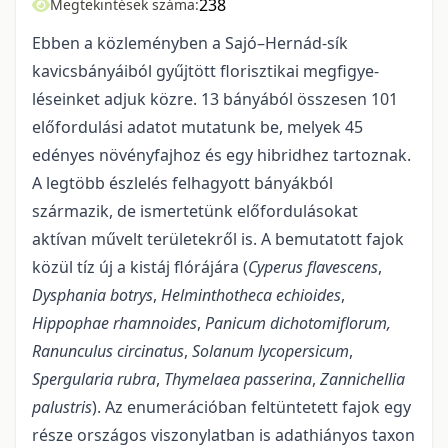
238
Megtekintések száma:
Ebben a közleményben a Sajó–Hernád-sík
kavicsbányáiból gyűjtött florisztikai megfigye­
léseinket adjuk közre. 13 bányából összesen 101
előfordulási adatot mutatunk be, melyek 45
edényes növényfajhoz és egy hibridhez tartoznak.
A legtöbb észlelés felhagyott bányákból
származik, de ismerte­tünk előfordulásokat
aktívan művelt területekről is. A bemutatott fajok
közül tíz új a kistáj flórájára (
Cype­rus flavescens
,
Dysphania botrys
,
Helminthotheca echioides
,
Hippophae rhamnoides
,
Panicum dichotomiflo­rum,
Ranunculus circinatus
,
Solanum lycopersicum
,
Spergularia rubra
,
Thymelaea passerina
,
Zannichellia
palustris
). Az enumerációban feltüntetett fajok egy
része országos viszonylatban is adathiányos taxon