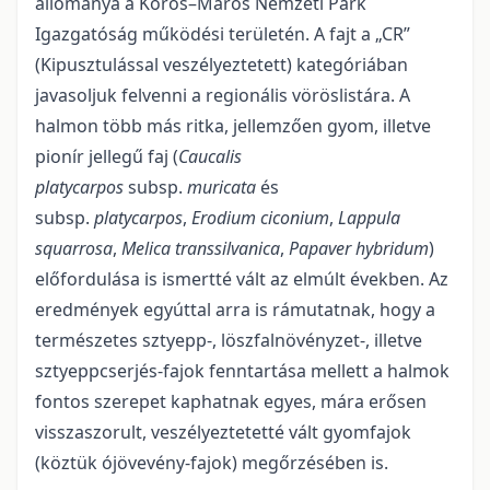
állománya a Körös–Maros Nemzeti Park
Igazgatóság működési területén. A fajt a „CR”
(Kipusztulással veszélyeztetett) kategóriában
javasoljuk felvenni a regionális vöröslistára. A
halmon több más ritka, jellemzően gyom, illetve
pionír jellegű faj (
Caucalis
platycarpos
subsp.
muricata
és
subsp.
platycarpos
,
Erodium ciconium
,
Lappula
squarrosa
,
Melica transsilvanica
,
Papaver hybridum
)
előfordulása is ismertté vált az elmúlt években. Az
eredmények egyúttal arra is rámutatnak, hogy a
természetes sztyepp-, löszfalnövényzet-, illetve
sztyeppcserjés-fajok fenntartása mellett a halmok
fontos szerepet kaphatnak egyes, mára erősen
visszaszorult, veszélyeztetetté vált gyomfajok
(köztük ójövevény-fajok) megőrzésében is.