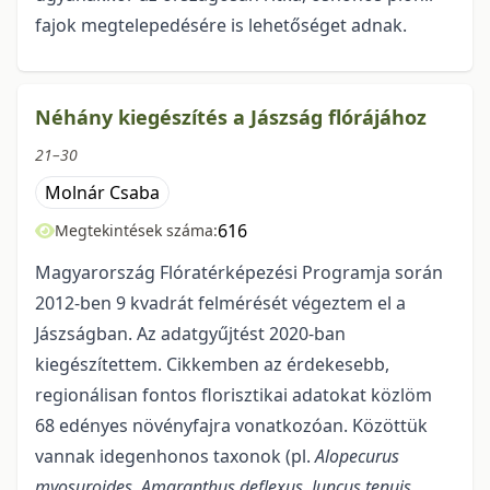
fajok megtelepedésére is lehetőséget adnak.
Néhány kiegészítés a Jászság flórájához
21–30
Molnár Csaba
616
Megtekintések száma:
Magyarország Flóratérképezési Programja során
2012-ben 9 kvadrát felmérését vé­geztem el a
Jászságban. Az adatgyűjtést 2020-ban
kiegészítettem. Cikkemben az érdekesebb,
regionáli­san fontos florisztikai adatokat közlöm
68 edényes növényfajra vonatkozóan. Közöttük
vannak idegen­honos taxonok (pl.
Alopecurus
myosuroides
,
Amaranthus deflexus
,
Juncus tenuis
,