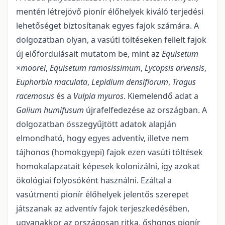
mentén létrejövő pionír élőhelyek kiváló terjedési
lehetőséget biztosítanak egyes fajok számára. A
dolgozatban olyan, a vasúti töltéseken fellelt fajok
új előfordulásait mutatom be, mint az
Equisetum
×
moorei
,
Equisetum ramosissimum
,
Lycopsis arvensis
,
Euphorbia maculata
,
Lepidium densiflorum
,
Tragus
racemosus
és a
Vulpia myuros
. Kiemelendő adat a
Galium humifusum
újrafelfedezése az országban. A
dolgozatban összegyűjtött adatok alapján
elmondható, hogy egyes adventív, illetve nem
tájhonos (homokgyepi) fajok ezen vasúti töltések
homokalapzatait képesek kolonizálni, így azokat
ökológiai folyosóként használni. Ezáltal a
vasútmenti pionír élőhelyek jelentős szerepet
játszanak az adventív fajok terjeszkedésében,
ugyanakkor az orszá­gosan ritka, őshonos pionír