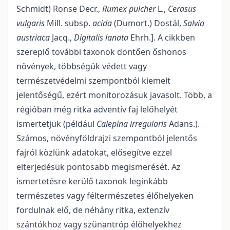
Schmidt) Ronse Decr.,
Rumex pulcher
L.,
Cerasus
vulgaris
Mill. subsp.
acida
(Dumort.) Dostál,
Salvia
austriaca
Jacq.,
Digitalis lanata
Ehrh.]. A cikkben
szereplő további taxonok döntően őshonos
növények, többségük védett vagy
természetvédelmi szempontból kiemelt
jelentőségű, ezért monitorozásuk javasolt. Több, a
régióban még ritka adventív faj lelőhelyét
ismertetjük (például
Calepina irregularis
Adans.).
Számos, növényföldrajzi szempontból jelentős
fajról közlünk adatokat, elősegítve ezzel
elterjedésük pontosabb megismerését. Az
ismertetésre kerülő taxonok leginkább
természetes vagy féltermészetes élőhelyeken
fordulnak elő, de néhány ritka, extenzív
szántókhoz vagy szünantróp élőhelyekhez