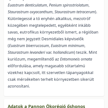
Euastrum denticulatum
,
Penium spirostriolatum
,
Staurastrum oxyacanthum
,
Staurastrum tetracerum
).
Különlegessé a tó enyhén alkalikus, mezotróf
közegében megtelepedett, egyébként inkább
savas, eutrofikus környezetből ismert, a régióban
még nem jegyzett Desmidiales képviselők
(
Euastrum biverrucosum
,
Euastrum minimum
,
Staurastrum levanderi
var.
hollandicum
) teszik. Mint
kuriózum, megemlítendő az
Entomoneis ornata
előfordulása, amely magasabb sótartalmú
vizekhez kapcsolt, itt szervetlen tápanyagokkal
csak mérsékelten terhelt környezetben sikerült
azonosítani.
Adatok a Pannon Ökorégió őshonos