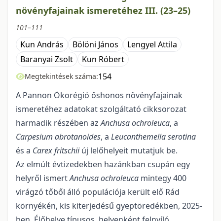
növényfajainak ismeretéhez III. (23–25)
101–111
Kun András
Bölöni János
Lengyel Attila
Baranyai Zsolt
Kun Róbert
154
Megtekintések száma:
A Pannon Ökorégió őshonos növényfajainak
ismeretéhez adatokat szolgáltató cikkso­ro­zat
harmadik részében az
Anchusa ochroleuca
, a
Carpesium abrotanoides
, a
Leucanthemella serotina
és a
Carex fritschii
új lelőhelyeit mutatjuk be.
Az elmúlt évtizedekben hazánkban csupán egy
helyről ismert
Anchusa ochroleuca
mintegy 400
virág­zó tőből álló populációja került elő Rád
környékén, kis kiterjedésű gyeptöredékben, 2025-
ben. Élőhe­lye típusos, helyenként felnyíló