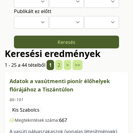
Publikált ez előtt
Keresés
Keresési eredmények
1 - 25 a 44 tételből
1
2
>
>>
Adatok a vasútmenti pionír élőhelyek
flórájához a Tiszántúlon
86–101
Kis Szabolcs
667
Megtekintések száma:
A vasúti pályaszakaszok (vonalas létesítmények)