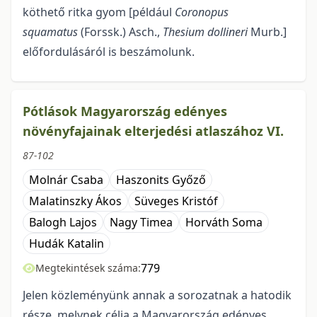
köthető ritka gyom [például
Coronopus
squamatus
(Forssk.) Asch.,
Thesium dollineri
Murb.]
előfordulásáról is beszámolunk.
Pótlások Magyarország edényes
növényfajainak elterjedési atlaszához VI.
87-102
Molnár Csaba
Haszonits Győző
Malatinszky Ákos
Süveges Kristóf
Balogh Lajos
Nagy Timea
Horváth Soma
Hudák Katalin
779
Megtekintések száma:
Jelen közleményünk annak a sorozatnak a hatodik
része, melynek célja a Magyarország edényes