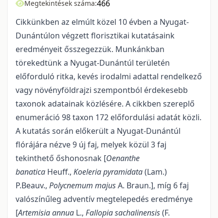
466
Megtekintések száma:
Cikkünkben az elmúlt közel 10 évben a Nyugat-
Dunántúlon végzett florisztikai kutatásaink
eredményeit ősszegezzük. Munkánkban
törekedtünk a Nyugat-Dunántúl területén
előforduló ritka, kevés irodalmi adattal rendelkező
vagy növényföldrajzi szempontból érdekesebb
taxonok adatainak közlésére. A cikkben szereplő
enumeráció 98 taxon 172 előfordulási adatát közli.
A kutatás során előkerült a Nyugat-Dunántúl
flórájára nézve 9 új faj, melyek közül 3 faj
tekinthető őshonosnak [
Oenanthe
banatica
Heuff.,
Koeleria pyramidata
(Lam.)
P.Beauv.,
Polycnemum majus
A. Braun.], míg 6 faj
valószínűleg adventív megtelepedés eredménye
[
Artemisia annua
L.,
Fallopia sachalinensis
(F.