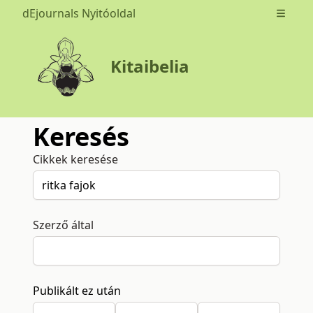
dEjournals Nyitóoldal
Open m
Kitaibelia
Keresés
Cikkek keresése
Szerző által
Publikált ez után