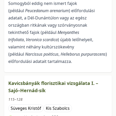
Somogyból eddig nem ismert fajok
(például
Peucedanum arenarium
) előfordulási
adatait, a Dél-Dunántúlon vagy az egész
országban ritkának vagy szórványosnak
tekinthető fajok (például
Menyanthes
trifoliata
,
Veronica scardica
) újabb lelőhelyeit,
valamint néhány kultúrszökevény
(például
Narcissus poëticus
,
Helleborus purpurascens
)
előfordulási adatait tartalmazza.
Kavicsbányák florisztikai vizsgálata I. –
Sajó–Hernád-sík
115–128
Süveges Kristóf
Kis Szabolcs