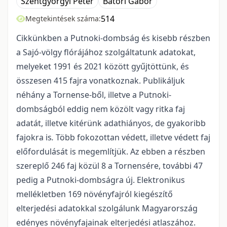
Szentgyörgyi Péter
Bátori Gábor
514
Megtekintések száma:
Cikkünkben a Putnoki-dombság és kisebb részben
a Sajó-völgy flórájához szolgáltatunk adatokat,
melyeket 1991 és 2021 között gyűjtöttünk, és
összesen 415 fajra vonatkoznak. Publikáljuk
néhány a Tornense-ből, illetve a Putnoki-
dombságból eddig nem közölt vagy ritka faj
adatát, illetve kitérünk adathiányos, de gyakoribb
fajokra is
.
Több foko­zottan védett, illetve védett faj
előfordulását is megemlítjük. Az ebben a részben
szereplő 246 faj közül 8 a Tornensére, további 47
pedig a Putnoki-dombságra új. Elektronikus
mellék­letben 169 növényfajról kiegészítő
elterjedési adatokkal szolgálunk Magyarország
edényes növényfajainak elterjedési atlaszához.