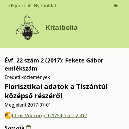
dEjournals Nyitóoldal
Open m
Kitaibelia
Évf. 22 szám 2 (2017): Fekete Gábor
emlékszám
Eredeti közlemények
Florisztikai adatok a Tiszántúl
középső részéről
Megjelent:
2017-07-01
https://doi.org/10.17542/kit.22.317
Szerzők