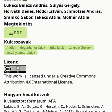
Lukács Balázs András
,
Gulyás Gergely
,
Horváth Dénes
,
Hődör István
,
Schmotzer András
,
Sramkó Gábor
,
Takács Attila
,
Molnár Attila
Megtekintés
PDF
Kulcsszavak
Alföld
idegenhonos fajok
ritka fajok
szikes élőhelyek
veszélyeztetett fajok
Licenc
This work is licensed under a
Creative Commons
Attribution 4.0 International License
.
Hogyan hivatkozzuk
Kiválasztott formátum:
APA
Lukács, B. A., Gulyás, G., Horváth, D., Hődör, I., Schmotzer, A.,
Sramkó, G., Takács, A., & Molnár, A. (2017). Florisztikai adatok