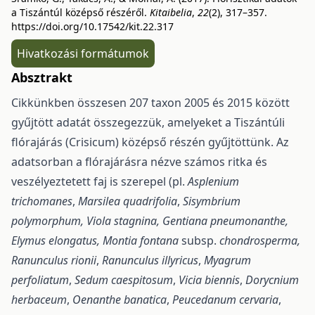
a Tiszántúl középső részéről.
Kitaibelia
,
22
(2), 317–357.
https://doi.org/10.17542/kit.22.317
Hivatkozási formátumok
Absztrakt
Cikkünkben összesen 207 taxon 2005 és 2015 között
gyűjtött adatát összegezzük, amelyeket a Tiszántúli
flórajárás (Crisicum) középső részén gyűjtöttünk. Az
adatsorban a flórajárásra nézve számos ritka és
veszélyeztetett faj is szerepel (pl.
Asplenium
trichomanes
,
Marsilea quadrifolia
,
Sisymbrium
polymorphum, Viola stagnina, Gentiana pneumonanthe,
Elymus elongatus,
Montia fontana
subsp.
chondrosperma,
Ranunculus rionii
,
Ranunculus illyricus
,
Myagrum
perfoliatum
,
Sedum caespitosum
,
Vicia biennis
,
Dorycnium
herbaceum
,
Oenanthe
banatica
,
Peucedanum cervaria
,