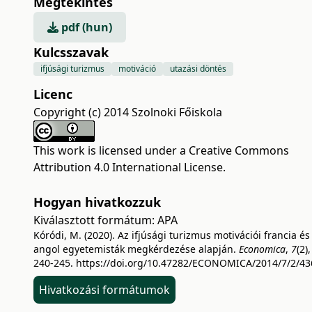
Megtekintés
pdf (hun)
Kulcsszavak
ifjúsági turizmus
motiváció
utazási döntés
Licenc
Copyright (c) 2014 Szolnoki Főiskola
This work is licensed under a
Creative Commons
Attribution 4.0 International License
.
Hogyan hivatkozzuk
Kiválasztott formátum:
APA
Kóródi, M. (2020). Az ifjúsági turizmus motivációi francia és
angol egyetemisták megkérdezése alapján.
Economica
,
7
(2),
240-245.
https://doi.org/10.47282/ECONOMICA/2014/7/2/43
Hivatkozási formátumok