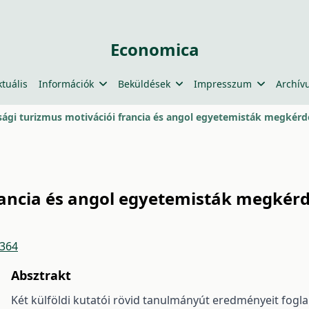
Economica
ktuális
Információk
Beküldések
Impresszum
Archív
úsági turizmus motivációi francia és angol egyetemisták megkérd
francia és angol egyetemisták megkér
4364
Absztrakt
Két külföldi kutatói rövid tanulmányút eredményeit fogl