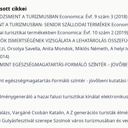
ott cikkei
EDZSMENT A TURIZMUSBAN
Economica: Évf. 9 szám 3 (2018)
T A TURIZMUSBAN- SENIOR SZÁLLODAI TERMÉKEK
Economi
odai turisztikai termékekben
Economica: Évf. 10 szám 2 (2019)
IÓK ISMERTSÉGÉNEK VIZSGÁLATA A LEHATÁROLÁS ÖSSZEF
czi, Orsolya Savella, Anita Mondok, Miklós Németh,
A helyi 
2014)
MINT EGÉSZSÉGMAGATARTÁS-FORMÁLÓ SZÍNTÉR – JÖVŐBE
nt egészségmagatartás-formáló színtér - jövőbeni kutatás
élménygeneráló a hazai falusi turisztikai kínálat elektron
lázs, Vargáné Csobán Katalin,
A Z generációs turisták élm
i Gulyásfesztivál szerepe Szolnok város turizmusában és 