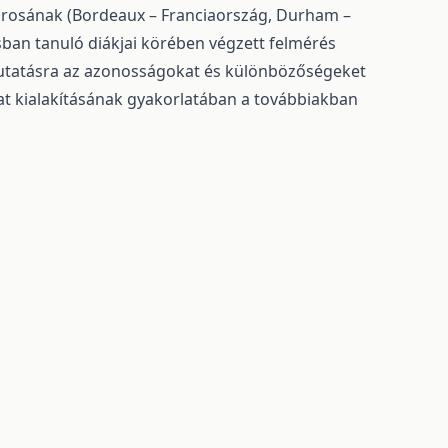
árosának (Bordeaux – Franciaország, Durham –
sban tanuló diákjai körében végzett felmérés
utatásra az azonosságokat és különbözőségeket
lat kialakításának gyakorlatában a továbbiakban