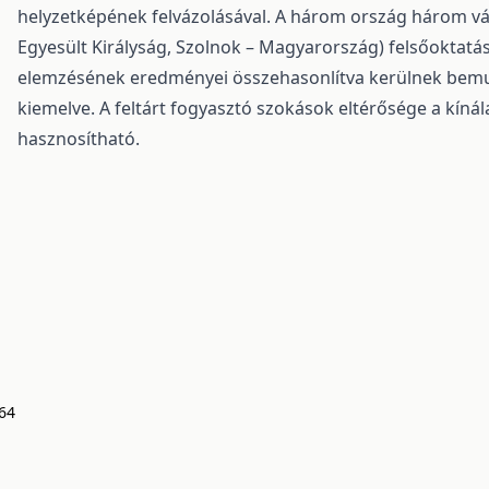
helyzetképének felvázolásával. A három ország három v
Egyesült Királyság, Szolnok – Magyarország) felsőoktatá
elemzésének eredményei összehasonlítva kerülnek bem
kiemelve. A feltárt fogyasztó szokások eltérősége a kíná
hasznosítható.
64