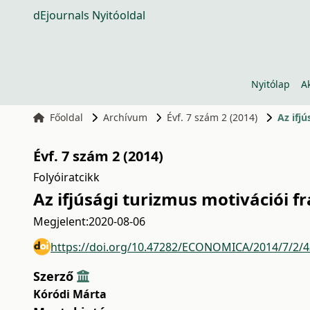
dEjournals Nyitóoldal
Nyitólap
A
Főoldal
Archívum
Évf. 7 szám 2 (2014)
Az ifj
Évf. 7 szám 2 (2014)
Folyóiratcikk
Az ifjúsági turizmus motivációi 
Megjelent:
2020-08-06
https://doi.org/10.47282/ECONOMICA/2014/7/2/
Szerző
Kóródi Márta