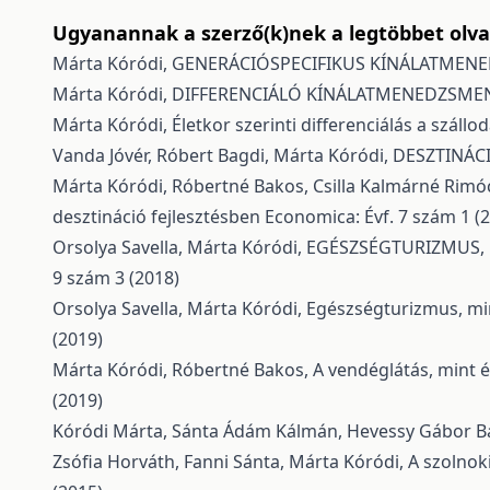
Ugyanannak a szerző(k)nek a legtöbbet olvas
Márta Kóródi,
GENERÁCIÓSPECIFIKUS KÍNÁLATMEN
Márta Kóródi,
DIFFERENCIÁLÓ KÍNÁLATMENEDZSMEN
Márta Kóródi,
Életkor szerinti differenciálás a száll
Vanda Jóvér, Róbert Bagdi, Márta Kóródi,
DESZTINÁC
Márta Kóródi, Róbertné Bakos, Csilla Kalmárné Rimó
desztináció fejlesztésben
Economica: Évf. 7 szám 1 (
Orsolya Savella, Márta Kóródi,
EGÉSZSÉGTURIZMUS, 
9 szám 3 (2018)
Orsolya Savella, Márta Kóródi,
Egészségturizmus, mi
(2019)
Márta Kóródi, Róbertné Bakos,
A vendéglátás, mint 
(2019)
Kóródi Márta, Sánta Ádám Kálmán, Hevessy Gábor Ba
Zsófia Horváth, Fanni Sánta, Márta Kóródi,
A szolnok