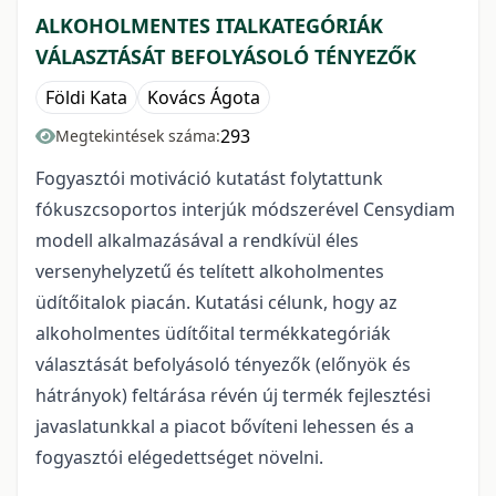
ALKOHOLMENTES ITALKATEGÓRIÁK
VÁLASZTÁSÁT BEFOLYÁSOLÓ TÉNYEZŐK
Földi Kata
Kovács Ágota
293
Megtekintések száma:
Fogyasztói motiváció kutatást folytattunk
fókuszcsoportos interjúk módszerével Censydiam
modell alkalmazásával a rendkívül éles
versenyhelyzetű és telített alkoholmentes
üdítőitalok piacán. Kutatási célunk, hogy az
alkoholmentes üdítőital termékkategóriák
választását befolyásoló tényezők (előnyök és
hátrányok) feltárása révén új termék fejlesztési
javaslatunkkal a piacot bővíteni lehessen és a
fogyasztói elégedettséget növelni.