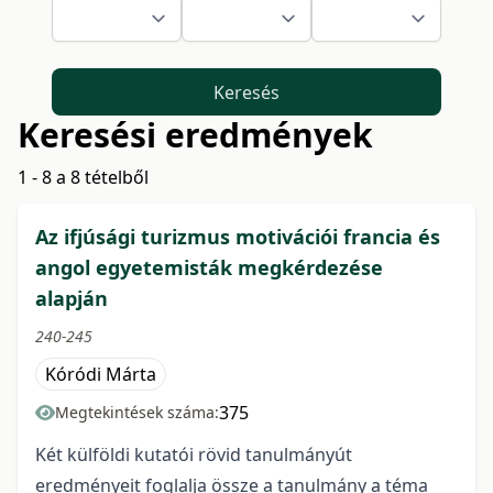
Keresés
Keresési eredmények
1 - 8 a 8 tételből
Az ifjúsági turizmus motivációi francia és
angol egyetemisták megkérdezése
alapján
240-245
Kóródi Márta
375
Megtekintések száma:
Két külföldi kutatói rövid tanulmányút
eredményeit foglalja össze a tanulmány a téma