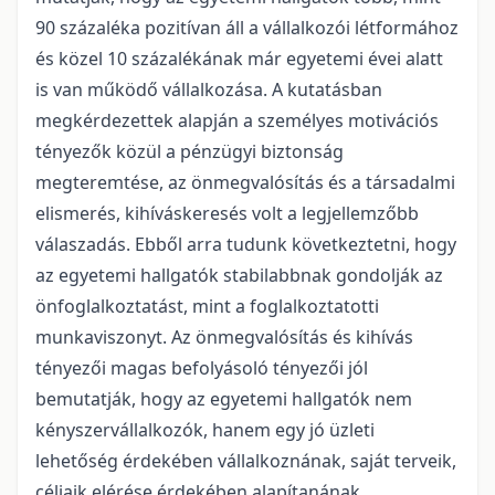
90 százaléka pozitívan áll a vállalkozói létformához
és közel 10 százalékának már egyetemi évei alatt
is van működő vállalkozása. A kutatásban
megkérdezettek alapján a személyes motivációs
tényezők közül a pénzügyi biztonság
megteremtése, az önmegvalósítás és a társadalmi
elismerés, kihíváskeresés volt a legjellemzőbb
válaszadás. Ebből arra tudunk következtetni, hogy
az egyetemi hallgatók stabilabbnak gondolják az
önfoglalkoztatást, mint a foglalkoztatotti
munkaviszonyt. Az önmegvalósítás és kihívás
tényezői magas befolyásoló tényezői jól
bemutatják, hogy az egyetemi hallgatók nem
kényszervállalkozók, hanem egy jó üzleti
lehetőség érdekében vállalkoznának, saját terveik,
céljaik elérése érdekében alapítanának