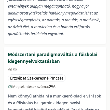
eredmények alapján megállapítható, hogy a jól
alkalmazott játékosítás hatékony megoldást lehet az
egészségmegőrzés, az oktatás, a tanulás, a motiváció,
az üzleti élet, a marketing és a humán erőforrás
gazdálkodás területein egyaránt.
Módszertani paradigmaváltás a főiskolai
idegennyelvoktatásban
46-50
Erzsébet Szekeresné Pinczés
256
Megtekintések száma:
Nem könnyű áthidalni a munkaerő-piaci elvárások
és a főiskolás hallgatóink idegen nyelvi
kompetenciái közötti szakadékot. Igazi kihívás ez