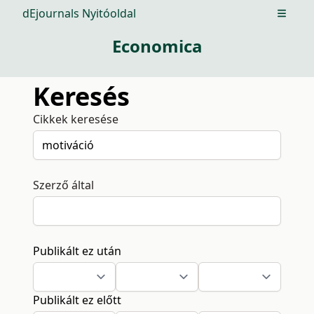
dEjournals Nyitóoldal
Open m
Economica
Keresés
Cikkek keresése
Szerző által
Publikált ez után
Publikált ez előtt