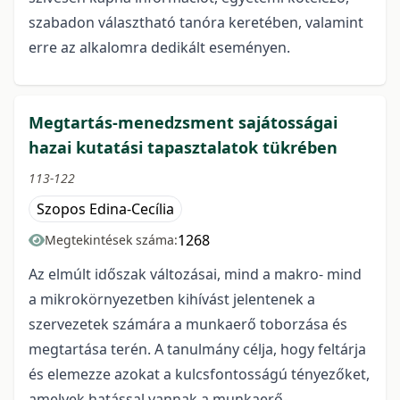
szabadon választható tanóra keretében, valamint
erre az alkalomra dedikált eseményen.
Megtartás-menedzsment sajátosságai
hazai kutatási tapasztalatok tükrében
113-122
Szopos Edina-Cecília
1268
Megtekintések száma:
Az elmúlt időszak változásai, mind a makro- mind
a mikrokörnyezetben kihívást jelentenek a
szervezetek számára a munkaerő toborzása és
megtartása terén. A tanulmány célja, hogy feltárja
és elemezze azokat a kulcsfontosságú tényezőket,
amelyek hatással vannak a munkaerő-