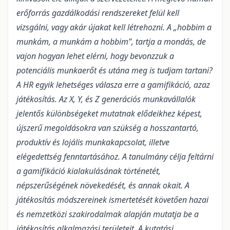
erőforrás gazdálkodási rendszereket felül kell
vizsgálni, vagy akár újakat kell létrehozni. A „hobbim a
munkám, a munkám a hobbim”, tartja a mondás, de
vajon hogyan lehet elérni, hogy bevonzzuk a
potenciális munkaerőt és utána meg is tudjam tartani?
A HR egyik lehetséges válasza erre a gamifikáció, azaz
játékosítás
.
Az X, Y, és Z generációs munkavállalók
jelentős különbségeket mutatnak elődeikhez képest,
újszerű megoldásokra van szükség a hosszantartó,
produktív és lojális munkakapcsolat, illetve
elégedettség fenntartásához. A tanulmány célja feltárni
a gamifikáció kialakulásának történetét,
népszerűségének növekedését, és annak okait. A
játékosítás módszereinek ismertetését követően hazai
és nemzetközi szakirodalmak alapján mutatja be a
játékosítás alkalmazási területe
i
t. A kutatási