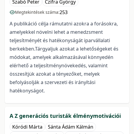
Szabó Peter
Czifra György
253
Megtekintések száma:
A publikáció célja rámutatni azokra a forásokra,
amelyekkel növelni lehet a menedzsment
teljesítményét és hatékonyságát iparvállalati
berkekben.Tárgyaljuk azokat a lehetőségeket és
módokat, amelyek alkalmazásával könnyedén
elérhető a teljesítménynövekedés, valamint
összesítjük azokat a tényezőket, melyek
befolyásolják a szervezeti és irányítási
hatékonyságot.
A Z generációs turisták élménymotivációi
Kóródi Márta
Sánta Ádám Kálmán