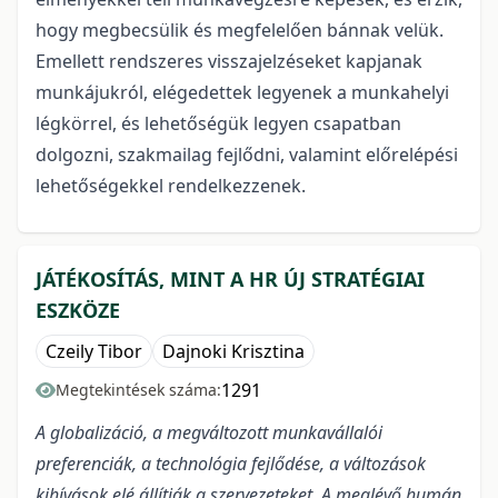
hogy megbecsülik és megfelelően bánnak velük.
Emellett rendszeres visszajelzéseket kapjanak
munkájukról, elégedettek legyenek a munkahelyi
légkörrel, és lehetőségük legyen csapatban
dolgozni, szakmailag fejlődni, valamint előrelépési
lehetőségekkel rendelkezzenek.
JÁTÉKOSÍTÁS, MINT A HR ÚJ STRATÉGIAI
ESZKÖZE
Czeily Tibor
Dajnoki Krisztina
1291
Megtekintések száma:
A globalizáció, a megváltozott munkavállalói
preferenciák, a technológia fejlődése, a változások
kihívások elé állítják a szervezeteket. A meglévő humán