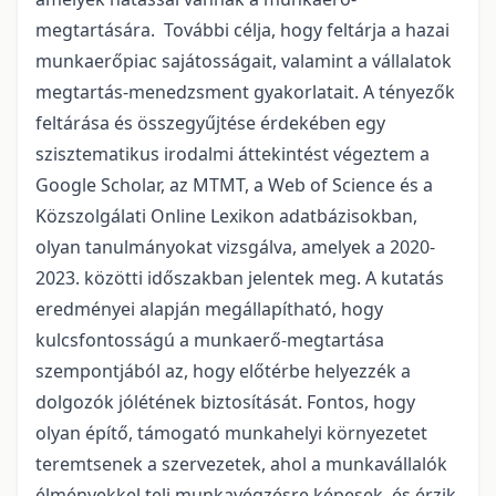
megtartására. További célja, hogy feltárja a hazai
munkaerőpiac sajátosságait, valamint a vállalatok
megtartás-menedzsment gyakorlatait. A tényezők
feltárása és összegyűjtése érdekében egy
szisztematikus irodalmi áttekintést végeztem a
Google Scholar, az MTMT, a Web of Science és a
Közszolgálati Online Lexikon adatbázisokban,
olyan tanulmányokat vizsgálva, amelyek a 2020-
2023. közötti időszakban jelentek meg. A kutatás
eredményei alapján megállapítható, hogy
kulcsfontosságú a munkaerő-megtartása
szempontjából az, hogy előtérbe helyezzék a
dolgozók jólétének biztosítását. Fontos, hogy
olyan építő, támogató munkahelyi környezetet
teremtsenek a szervezetek, ahol a munkavállalók
élményekkel teli munkavégzésre képesek, és érzik,