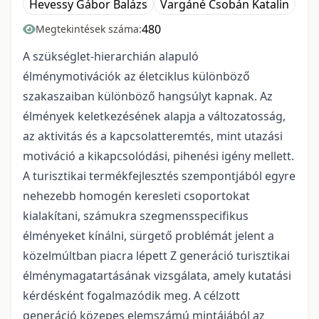
Hevessy Gábor Balázs
Vargáné Csobán Katalin
480
Megtekintések száma:
A szükséglet-hierarchián alapuló
élménymotivációk az életciklus különböző
szakaszaiban különböző hangsúlyt kapnak. Az
élmények keletkezésének alapja a változatosság,
az aktivitás és a kapcsolatteremtés, mint utazási
motiváció a kikapcsolódási, pihenési igény mellett.
A turisztikai termékfejlesztés szempontjából egyre
nehezebb homogén keresleti csoportokat
kialakítani, számukra szegmensspecifikus
élményeket kínálni, sürgető problémát jelent a
közelmúltban piacra lépett Z generáció turisztikai
élménymagatartásának vizsgálata, amely kutatási
kérdésként fogalmazódik meg. A célzott
generáció közepes elemszámú mintájából az