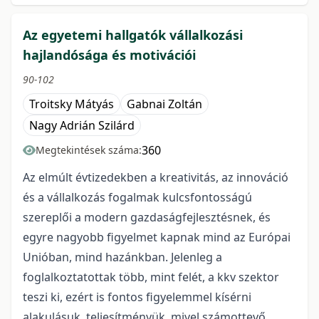
Az egyetemi hallgatók vállalkozási
hajlandósága és motivációi
90-102
Troitsky Mátyás
Gabnai Zoltán
Nagy Adrián Szilárd
360
Megtekintések száma:
Az elmúlt évtizedekben a kreativitás, az innováció
és a vállalkozás fogalmak kulcsfontosságú
szereplői a modern gazdaságfejlesztésnek, és
egyre nagyobb figyelmet kapnak mind az Európai
Unióban, mind hazánkban. Jelenleg a
foglalkoztatottak több, mint felét, a kkv szektor
teszi ki, ezért is fontos figyelemmel kísérni
alakulásuk, teljesítményük, mivel számottevő