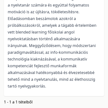
a nyelvtanár számára és egyúttal folyamatos
motiváció is az újításra, tökéletesítésre.
Előadásomban beszámolok azokról a
próbálkozásokról, amelyek a tágabb értelemben
vett blended learning főiskolai angol
nyelvoktatásban történő alkalmazására
irányulnak. Meggyőződésem, hogy módszertani
paradigmaváltással, az info-kommunikációs
technológia kiaknázásával, a kommunikatív
kompetenciát fejlesztő munkaformák
alkalmazásával hatékonyabbá és élvezetesebbé
tehető mind a nyelvtanulás, mind az élethosszig
tartó nyelvgyakorlás.
1 - 1 a 1 tételből