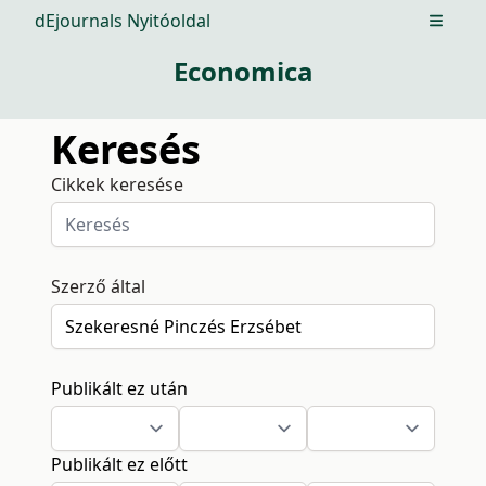
dEjournals Nyitóoldal
Open m
Economica
Keresés
Cikkek keresése
Szerző által
Publikált ez után
Publikált ez előtt