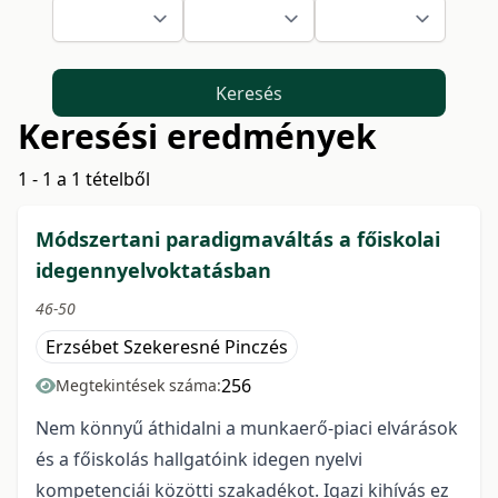
Keresés
Keresési eredmények
1 - 1 a 1 tételből
Módszertani paradigmaváltás a főiskolai
idegennyelvoktatásban
46-50
Erzsébet Szekeresné Pinczés
256
Megtekintések száma:
Nem könnyű áthidalni a munkaerő-piaci elvárások
és a főiskolás hallgatóink idegen nyelvi
kompetenciái közötti szakadékot. Igazi kihívás ez