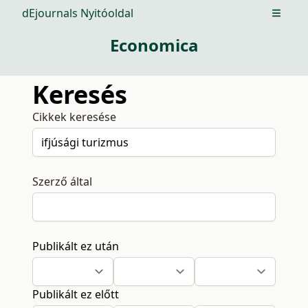
dEjournals Nyitóoldal
Open m
Economica
Keresés
Cikkek keresése
Szerző által
Publikált ez után
Publikált ez előtt