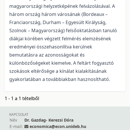
magyarországi helyzetképének felvázolásával. A
három ország három városának (Bordeaux –
Franciaország, Durham – Egyesült Királyság,
Szolnok – Magyarország) felsőoktatásban tanuló
diákjai körében végzett felmérés elemzésének
eredményei összehasonlítva kerülnek
bemutatásra az azonosságokat és
különbözőségeket kiemelve. A feltárt fogyasztó
szokások eltérősége a kínálat kialakításának
gyakorlatában a továbbiakban hasznosítható.
1 - 1 a 1 tételből
KAPCSOLAT
Név
Dr. Gazdag- Kerezsi Dóra
E-mail:
economica@econ.unideb.hu