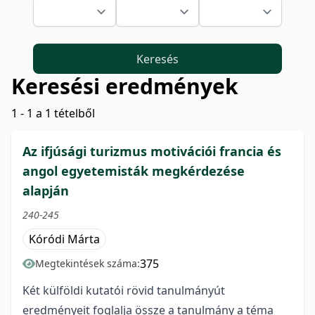
Keresés
Keresési eredmények
1 - 1 a 1 tételből
Az ifjúsági turizmus motivációi francia és
angol egyetemisták megkérdezése
alapján
240-245
Kóródi Márta
375
Megtekintések száma:
Két külföldi kutatói rövid tanulmányút
eredményeit foglalja össze a tanulmány a téma