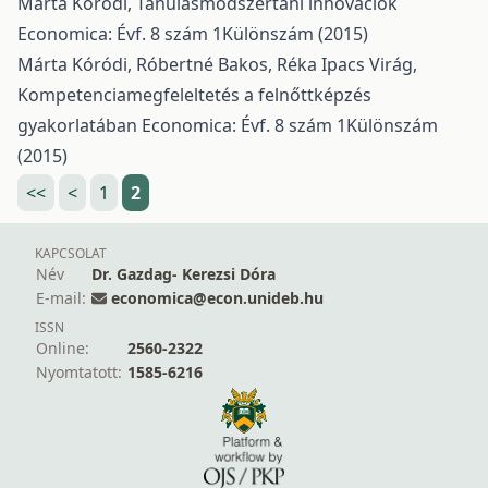
Márta Kóródi,
Tanulásmódszertani innovációk
Economica: Évf. 8 szám 1Különszám (2015)
Márta Kóródi, Róbertné Bakos, Réka Ipacs Virág,
Kompetenciamegfeleltetés a felnőttképzés
gyakorlatában
Economica: Évf. 8 szám 1Különszám
(2015)
<<
<
1
2
KAPCSOLAT
Név
Dr. Gazdag- Kerezsi Dóra
E-mail:
economica@econ.unideb.hu
ISSN
Online:
2560-2322
Nyomtatott:
1585-6216