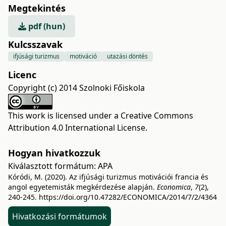
Megtekintés
pdf (hun)
Kulcsszavak
ifjúsági turizmus
motiváció
utazási döntés
Licenc
Copyright (c) 2014 Szolnoki Főiskola
This work is licensed under a
Creative Commons
Attribution 4.0 International License
.
Hogyan hivatkozzuk
Kiválasztott formátum:
APA
Kóródi, M. (2020). Az ifjúsági turizmus motivációi francia és
angol egyetemisták megkérdezése alapján.
Economica
,
7
(2),
240-245.
https://doi.org/10.47282/ECONOMICA/2014/7/2/4364
Hivatkozási formátumok