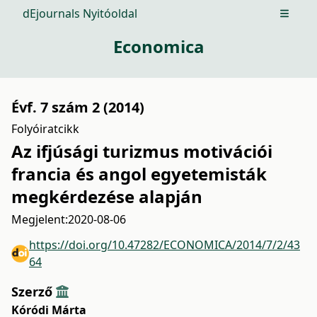
dEjournals Nyitóoldal
Open m
Economica
Évf. 7 szám 2 (2014)
Folyóiratcikk
Az ifjúsági turizmus motivációi
francia és angol egyetemisták
megkérdezése alapján
Megjelent:
2020-08-06
https://doi.org/10.47282/ECONOMICA/2014/7/2/43
64
Szerző
Kóródi Márta