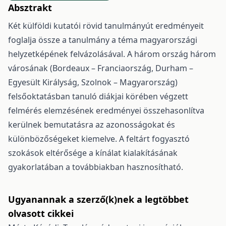
Absztrakt
Két külföldi kutatói rövid tanulmányút eredményeit
foglalja össze a tanulmány a téma magyarországi
helyzetképének felvázolásával. A három ország három
városának (Bordeaux – Franciaország, Durham –
Egyesült Királyság, Szolnok – Magyarország)
felsőoktatásban tanuló diákjai körében végzett
felmérés elemzésének eredményei összehasonlítva
kerülnek bemutatásra az azonosságokat és
különbözőségeket kiemelve. A feltárt fogyasztó
szokások eltérősége a kínálat kialakításának
gyakorlatában a továbbiakban hasznosítható.
Ugyanannak a szerző(k)nek a legtöbbet
olvasott cikkei