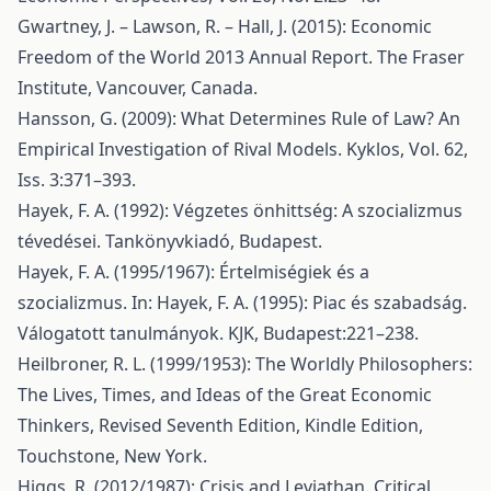
Gwartney, J. – Lawson, R. – Hall, J. (2015): Economic
Freedom of the World 2013 Annual Report. The Fraser
Institute, Vancouver, Canada.
Hansson, G. (2009): What Determines Rule of Law? An
Empirical Investigation of Rival Models. Kyklos, Vol. 62,
Iss. 3:371–393.
Hayek, F. A. (1992): Végzetes önhittség: A szocializmus
tévedései. Tankönyvkiadó, Budapest.
Hayek, F. A. (1995/1967): Értelmiségiek és a
szocializmus. In: Hayek, F. A. (1995): Piac és szabadság.
Válogatott tanulmányok. KJK, Budapest:221–238.
Heilbroner, R. L. (1999/1953): The Worldly Philosophers:
The Lives, Times, and Ideas of the Great Economic
Thinkers, Revised Seventh Edition, Kindle Edition,
Touchstone, New York.
Higgs, R. (2012/1987): Crisis and Leviathan. Critical