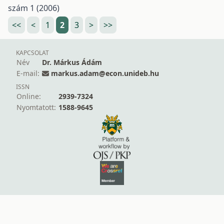
szám 1 (2006)
<<
<
1
2
3
>
>>
KAPCSOLAT
Név
Dr. Márkus Ádám
E-mail:
markus.adam@econ.unideb.hu
ISSN
Online:
2939-7324
Nyomtatott:
1588-9645