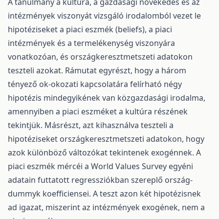
A tanulmány a kultúra, a gazdasági növekedés és az
intézmények viszonyát vizsgáló irodalomból vezet le
hipotéziseket a piaci eszmék (beliefs), a piaci
intézmények és a termelékenység viszonyára
vonatkozóan, és országkeresztmetszeti adatokon
teszteli azokat. Rámutat egyrészt, hogy a három
tényező ok-okozati kapcsolatára felírható négy
hipotézis mindegyikének van közgazdasági irodalma,
amennyiben a piaci eszméket a kultúra részének
tekintjük. Másrészt, azt kihasználva teszteli a
hipotéziseket országkeresztmetszeti adatokon, hogy
azok különböző változókat tekintenek exogénnek. A
piaci eszmék mércéi a World Values Survey egyéni
adatain futtatott regressziókban szereplő ország-
dummyk koefficiensei. A teszt azon két hipotézisnek
ad igazat, miszerint az intézmények exogének, nem a