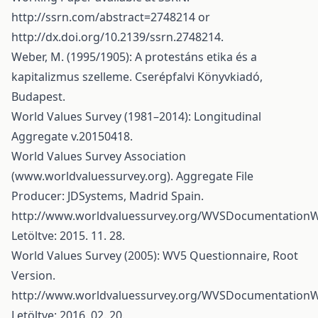
http://ssrn.com/abstract=2748214
or
http://dx.doi.org/10.2139/ssrn.2748214
.
Weber, M. (1995/1905): A protestáns etika és a
kapitalizmus szelleme. Cserépfalvi Könyvkiadó,
Budapest.
World Values Survey (1981–2014): Longitudinal
Aggregate v.20150418.
World Values Survey Association
(www.worldvaluessurvey.org). Aggregate File
Producer: JDSystems, Madrid Spain.
http://www.worldvaluessurvey.org/WVSDocumentationW
Letöltve: 2015. 11. 28.
World Values Survey (2005): WV5 Questionnaire, Root
Version.
http://www.worldvaluessurvey.org/WVSDocumentationW
Letöltve: 2016. 02. 20.