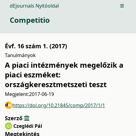
dEjournals Nyitóoldal
Open m
Competitio
Évf. 16 szám 1. (2017)
Tanulmányok
A piaci intézmények megelőzik a
piaci eszméket:
országkeresztmetszeti teszt
Megjelent:
2017-06-19
https://doi.org/10.21845/comp/2017/1/1
Szerző
Czeglédi Pál
Megtekintés