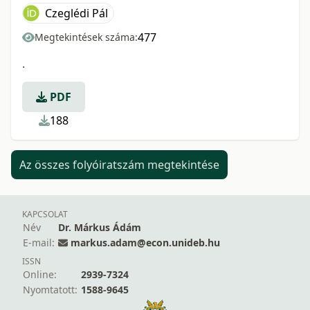
Czeglédi Pál
477
Megtekintések száma:
.
PDF
188
Az összes folyóiratszám megtekintése
KAPCSOLAT
Név
Dr. Márkus Ádám
E-mail:
markus.adam@econ.unideb.hu
ISSN
Online:
2939-7324
Nyomtatott:
1588-9645