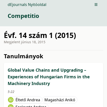
dEjournals Nyitóoldal
Open m
Competitio
Évf. 14 szám 1 (2015)
Megjelent
június 18, 2015
issue.tableOfContents6a798
Tanulmányok
Global Value Chains and Upgrading –
Experiences of Hungarian Firms in the
Machinery Industry
5-22
Éltető Andrea
Magasházi Anikó