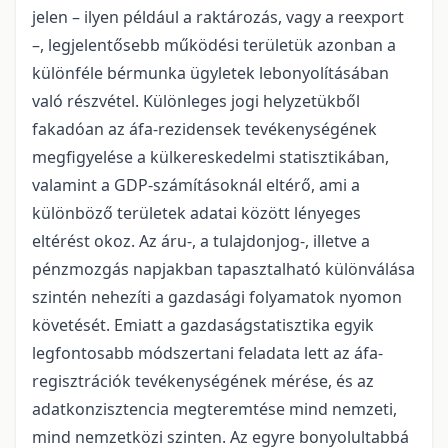
jelen – ilyen például a raktározás, vagy a reexport
–, legjelentősebb működési területük azonban a
különféle bérmunka ügyletek lebonyolításában
való részvétel. Különleges jogi helyzetükből
fakadóan az áfa-rezidensek tevékenységének
megfigyelése a külkereskedelmi statisztikában,
valamint a GDP-számításoknál eltérő, ami a
különböző területek adatai között lényeges
eltérést okoz. Az áru-, a tulajdonjog-, illetve a
pénzmozgás napjakban tapasztalható különválása
szintén nehezíti a gazdasági folyamatok nyomon
követését. Emiatt a gazdaságstatisztika egyik
legfontosabb módszertani feladata lett az áfa-
regisztrációk tevékenységének mérése, és az
adatkonzisztencia megteremtése mind nemzeti,
mind nemzetközi szinten. Az egyre bonyolultabbá