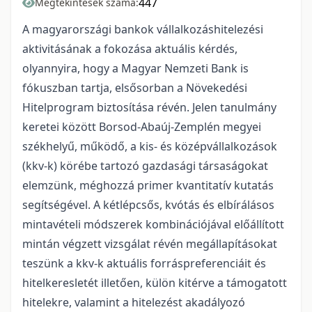
447
Megtekintések száma:
A magyarországi bankok vállalkozáshitelezési
aktivitásának a fokozása aktuális kérdés,
olyannyira, hogy a Magyar Nemzeti Bank is
fókuszban tartja, elsősorban a Növekedési
Hitelprogram biztosítása révén. Jelen tanulmány
keretei között Borsod-Abaúj-Zemplén megyei
székhelyű, működő, a kis- és középvállalkozások
(kkv-k) körébe tartozó gazdasági társaságokat
elemzünk, méghozzá primer kvantitatív kutatás
segítségével. A kétlépcsős, kvótás és elbírálásos
mintavételi módszerek kombinációjával előállított
mintán végzett vizsgálat révén megállapításokat
teszünk a kkv-k aktuális forráspreferenciáit és
hitelkeresletét illetően, külön kitérve a támogatott
hitelekre, valamint a hitelezést akadályozó