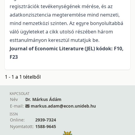
regisztrációk tevékenységének mérése, és az
adatkonzisztencia megteremtése mind nemzeti,
mind nemzetközi szinten. Az egyre bonyolultabbá
váló ügyleteket a cikk utolsó részében három
esttanulmányon keresztül mutatjuk be.
Journal of Economic Literature (JEL) kódok: F10,
F23
1 - 1 a 1 tételből
KAPCSOLAT
Név
Dr. Márkus Ádám
E-mail:
markus.adam@econ.unideb.hu
ISSN
Online:
2939-7324
Nyomtatott:
1588-9645