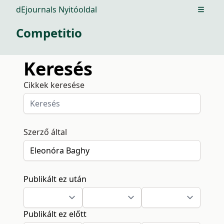
dEjournals Nyitóoldal
Open m
Competitio
Keresés
Cikkek keresése
Szerző által
Publikált ez után
Publikált ez előtt