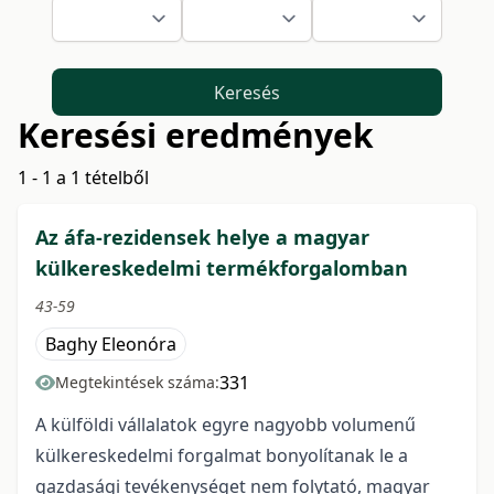
Keresés
Keresési eredmények
1 - 1 a 1 tételből
Az áfa-rezidensek helye a magyar
külkereskedelmi termékforgalomban
43-59
Baghy Eleonóra
331
Megtekintések száma:
A külföldi vállalatok egyre nagyobb volumenű
külkereskedelmi forgalmat bonyolítanak le a
gazdasági tevékenységet nem folytató, magyar