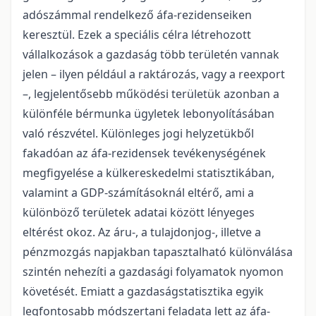
adószámmal rendelkező áfa-rezidenseiken
keresztül. Ezek a speciális célra létrehozott
vállalkozások a gazdaság több területén vannak
jelen – ilyen például a raktározás, vagy a reexport
–, legjelentősebb működési területük azonban a
különféle bérmunka ügyletek lebonyolításában
való részvétel. Különleges jogi helyzetükből
fakadóan az áfa-rezidensek tevékenységének
megfigyelése a külkereskedelmi statisztikában,
valamint a GDP-számításoknál eltérő, ami a
különböző területek adatai között lényeges
eltérést okoz. Az áru-, a tulajdonjog-, illetve a
pénzmozgás napjakban tapasztalható különválása
szintén nehezíti a gazdasági folyamatok nyomon
követését. Emiatt a gazdaságstatisztika egyik
legfontosabb módszertani feladata lett az áfa-