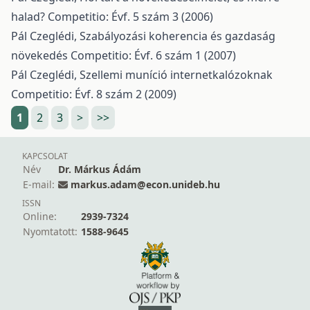
halad?
Competitio: Évf. 5 szám 3 (2006)
Pál Czeglédi,
Szabályozási koherencia és gazdaság
növekedés
Competitio: Évf. 6 szám 1 (2007)
Pál Czeglédi,
Szellemi muníció internetkalózoknak
Competitio: Évf. 8 szám 2 (2009)
1
2
3
>
>>
KAPCSOLAT
Név
Dr. Márkus Ádám
E-mail:
markus.adam@econ.unideb.hu
ISSN
Online:
2939-7324
Nyomtatott:
1588-9645