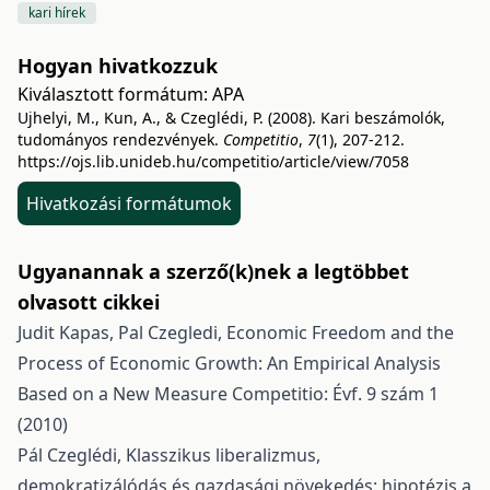
kari hírek
Hogyan hivatkozzuk
Kiválasztott formátum:
APA
Ujhelyi, M., Kun, A., & Czeglédi, P. (2008). Kari beszámolók,
tudományos rendezvények.
Competitio
,
7
(1), 207-212.
https://ojs.lib.unideb.hu/competitio/article/view/7058
Hivatkozási formátumok
Ugyanannak a szerző(k)nek a legtöbbet
olvasott cikkei
Judit Kapas, Pal Czegledi,
Economic Freedom and the
Process of Economic Growth: An Empirical Analysis
Based on a New Measure
Competitio: Évf. 9 szám 1
(2010)
Pál Czeglédi,
Klasszikus liberalizmus,
demokratizálódás és gazdasági növekedés: hipotézis a