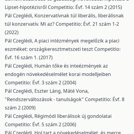
Lipset-hipotézisről
Competitio: Évf. 14 szám 2 (2015)
Pál Czeglédi,
Konzervatívnak túl liberális, liberálisnak
túl konzervatív. Mi az?
Competitio: Évf. 21 szám 1-2
(2022)
Pál Czeglédi,
A piaci intézmények megelőzik a piaci
eszméket: országkeresztmetszeti teszt
Competitio:
Évf. 16 szám 1. (2017)
Pál Czeglédi,
Humán tőke és inteézmények az
endogén növekedéselmélet korai modelljeiben
Competitio: Évf. 3 szám 2 (2004)
Pál Czeglédi, Eszter Láng, Máté Vona,
"Rendszerváltozások - tanulságok"
Competitio: Évf. 8
szám 2 (2009)
Pál Czeglédi,
Régimódi liberálisok új gondolatai
Competitio: Évf. 5 szám 2 (2006)
Pál Czeglédi,
Hol tart a növekedéselmélet, és merre