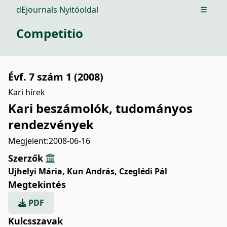
dEjournals Nyitóoldal
Open m
Competitio
Évf. 7 szám 1 (2008)
Kari hírek
Kari beszámolók, tudományos
rendezvények
Megjelent:
2008-06-16
Szerzők
Ujhelyi Mária
,
Kun András
,
Czeglédi Pál
Megtekintés
PDF
Kulcsszavak