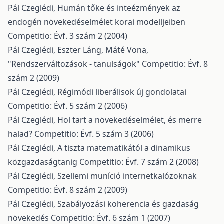
Pál Czeglédi,
Humán tőke és inteézmények az
endogén növekedéselmélet korai modelljeiben
Competitio: Évf. 3 szám 2 (2004)
Pál Czeglédi, Eszter Láng, Máté Vona,
"Rendszerváltozások - tanulságok"
Competitio: Évf. 8
szám 2 (2009)
Pál Czeglédi,
Régimódi liberálisok új gondolatai
Competitio: Évf. 5 szám 2 (2006)
Pál Czeglédi,
Hol tart a növekedéselmélet, és merre
halad?
Competitio: Évf. 5 szám 3 (2006)
Pál Czeglédi,
A tiszta matematikától a dinamikus
közgazdaságtanig
Competitio: Évf. 7 szám 2 (2008)
Pál Czeglédi,
Szellemi muníció internetkalózoknak
Competitio: Évf. 8 szám 2 (2009)
Pál Czeglédi,
Szabályozási koherencia és gazdaság
növekedés
Competitio: Évf. 6 szám 1 (2007)