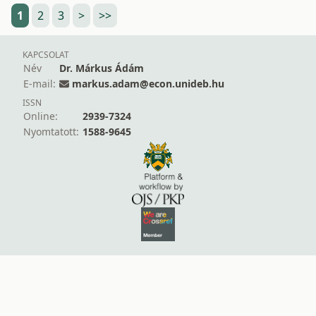
1
2
3
>
>>
KAPCSOLAT
Név
Dr. Márkus Ádám
E-mail:
markus.adam@econ.unideb.hu
ISSN
Online:
2939-7324
Nyomtatott:
1588-9645