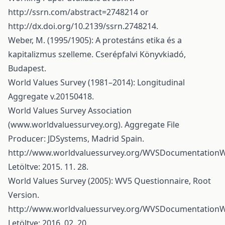
http://ssrn.com/abstract=2748214
or
http://dx.doi.org/10.2139/ssrn.2748214
.
Weber, M. (1995/1905): A protestáns etika és a
kapitalizmus szelleme. Cserépfalvi Könyvkiadó,
Budapest.
World Values Survey (1981–2014): Longitudinal
Aggregate v.20150418.
World Values Survey Association
(www.worldvaluessurvey.org). Aggregate File
Producer: JDSystems, Madrid Spain.
http://www.worldvaluessurvey.org/WVSDocumentationW
Letöltve: 2015. 11. 28.
World Values Survey (2005): WV5 Questionnaire, Root
Version.
http://www.worldvaluessurvey.org/WVSDocumentationW
Letöltve: 2016. 02. 20.