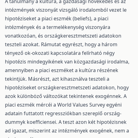
A tanulmány a kultúra, a gazdasági növekedés és az
intézmények viszonyát vizsgáló irodalomból vezet le
hipotéziseket a piaci eszmék (beliefs), a piaci
intézmények és a termelékenység viszonyára
vonatkozóan, és országkeresztmetszeti adatokon
teszteli azokat. Rámutat egyrészt, hogy a három
tényező ok-okozati kapcsolatára felírható négy
hipotézis mindegyikének van közgazdasági irodalma,
amennyiben a piaci eszméket a kultúra részének
tekintjük. Másrészt, azt kihasználva teszteli a
hipotéziseket országkeresztmetszeti adatokon, hogy
azok különböző változókat tekintenek exogénnek. A
piaci eszmék mércéi a World Values Survey egyéni
adatain futtatott regressziókban szereplő ország-
dummyk koefficiensei. A teszt azon két hipotézisnek
ad igazat, miszerint az intézmények exogének, nem a