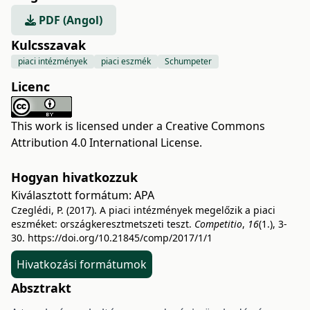
PDF (Angol)
Kulcsszavak
piaci intézmények
piaci eszmék
Schumpeter
Licenc
This work is licensed under a
Creative Commons
Attribution 4.0 International License
.
Hogyan hivatkozzuk
Kiválasztott formátum:
APA
Czeglédi, P. (2017). A piaci intézmények megelőzik a piaci
eszméket: országkeresztmetszeti teszt.
Competitio
,
16
(1.), 3-
30.
https://doi.org/10.21845/comp/2017/1/1
Hivatkozási formátumok
Absztrakt