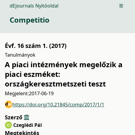
dEjournals Nyitóoldal
Open m
Competitio
Évf. 16 szám 1. (2017)
Tanulmányok
A piaci intézmények megelőzik a
piaci eszméket:
országkeresztmetszeti teszt
Megjelent:
2017-06-19
https://doi.org/10.21845/comp/2017/1/1
Szerző
Czeglédi Pál
Megtekintés