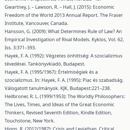
Gwartney, J. – Lawson, R. – Hall, J. (2015): Economic
Freedom of the World 2013 Annual Report. The Fraser
Institute, Vancouver, Canada.
Hansson, G. (2009): What Determines Rule of Law? An
Empirical Investigation of Rival Models. Kyklos, Vol. 62,
Iss. 3:371–393.
Hayek, F. A. (1992): Végzetes önhittség: A szocializmus
tévedései. Tankönyvkiadó, Budapest.
Hayek, F. A. (1995/1967): Értelmiségiek és a
szocializmus. In: Hayek, F. A. (1995): Piac és szabadság.
Válogatott tanulmányok. KJK, Budapest:221–238.
Heilbroner, R. L. (1999/1953): The Worldly Philosophers:
The Lives, Times, and Ideas of the Great Economic
Thinkers, Revised Seventh Edition, Kindle Edition,
Touchstone, New York.
Higgs, R. (2012/1987): Crisis and Leviathan. Critical