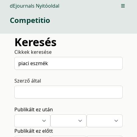
dEjournals Nyitóoldal
Open m
Competitio
Keresés
Cikkek keresése
Szerző által
Publikált ez után
Publikált ez előtt