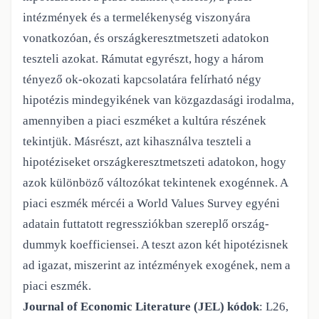
intézmények és a
termelékenység viszonyára
vonatkozóan, és országkeresztmetszeti adatokon
teszteli
azokat. Rámutat egyrészt, hogy a három
tényező ok-okozati kapcsolatára felírható
négy
hipotézis mindegyikének van közgazdasági irodalma,
amennyiben a piaci
eszméket a kultúra részének
tekintjük. Másrészt, azt kihasználva teszteli a
hipotéziseket
országkeresztmetszeti adatokon, hogy
azok különböző változókat tekintenek
exogénnek. A
piaci eszmék mércéi a World Values Survey egyéni
adatain futtatott
regressziókban szereplő ország-
dummyk koefficiensei. A teszt azon két hipotézisnek
ad
igazat, miszerint az intézmények exogének, nem a
piaci eszmék.
Journal of Economic Literature (JEL) kódok
: L26,