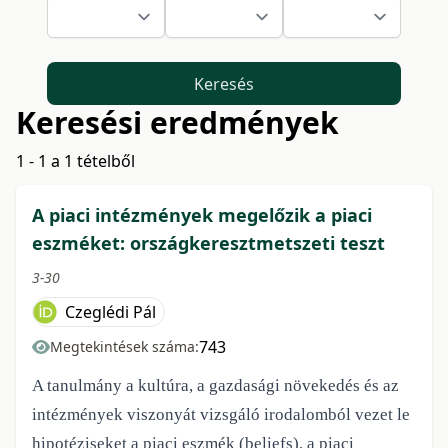
Keresés
Keresési eredmények
1 - 1 a 1 tételből
A piaci intézmények megelőzik a piaci
eszméket: országkeresztmetszeti teszt
3-30
Czeglédi Pál
743
Megtekintések száma:
A tanulmány a kultúra, a gazdasági növekedés és az
intézmények viszonyát vizsgáló
irodalomból vezet le
hipotéziseket a piaci eszmék (beliefs), a piaci