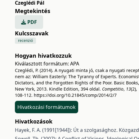
Czeglédi Pál
Megtekintés
PDF
Kulcsszavak
recenzió
Hogyan hivatkozzuk
Kiválasztott formátum:
APA
Czeglédi, P. (2014). A nyugati minta jó, csak a nyugati recep
nem az: William Easterly: The Tyranny of Experts. Economis
Dictators, and the Forgotten Rights of the Poor. Basic Books
New York, 2013. Kindle Edition, 394 oldal.
Competitio
,
13
(2),
108-112.
https://doi.org/10.21845/comp/2014/2/7
Hivatkozási formátumok
Hivatkozások
Hayek, F. A. (1991[1944]): Út a szolgasághoz. Közgaz
Sowell, Th. (2007): A Conflict of Visions. Ideological 