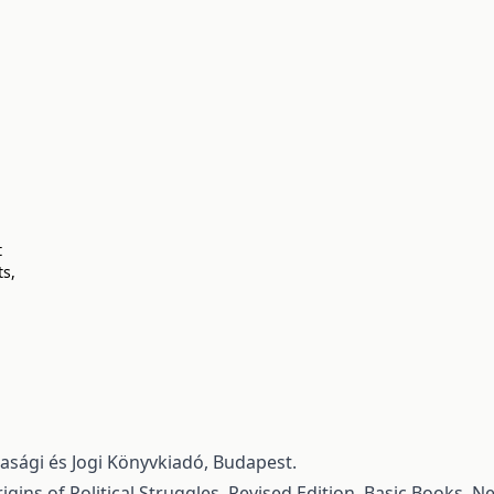
t
ts,
,
dasági és Jogi Könyvkiadó, Budapest.
Origins of Political Struggles. Revised Edition. Basic Books, N