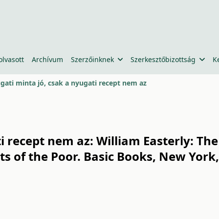
olvasott
Archívum
Szerzőinknek
Szerkesztőbizottság
K
gati minta jó, csak a nyugati recept nem az
i recept nem az: William Easterly: Th
s of the Poor. Basic Books, New York, 