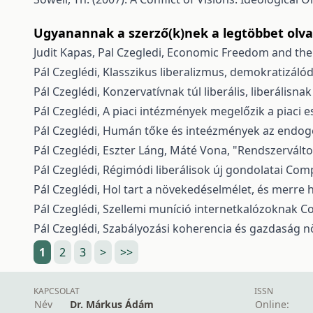
Ugyanannak a szerző(k)nek a legtöbbet olvas
Judit Kapas, Pal Czegledi,
Economic Freedom and the 
Pál Czeglédi,
Klasszikus liberalizmus, demokratizálód
Pál Czeglédi,
Konzervatívnak túl liberális, liberálisnak
Pál Czeglédi,
A piaci intézmények megelőzik a piaci 
Pál Czeglédi,
Humán tőke és inteézmények az endogé
Pál Czeglédi, Eszter Láng, Máté Vona,
"Rendszerválto
Pál Czeglédi,
Régimódi liberálisok új gondolatai
Compe
Pál Czeglédi,
Hol tart a növekedéselmélet, és merre 
Pál Czeglédi,
Szellemi muníció internetkalózoknak
Co
Pál Czeglédi,
Szabályozási koherencia és gazdaság 
1
2
3
>
>>
KAPCSOLAT
ISSN
Név
Dr. Márkus Ádám
Online: