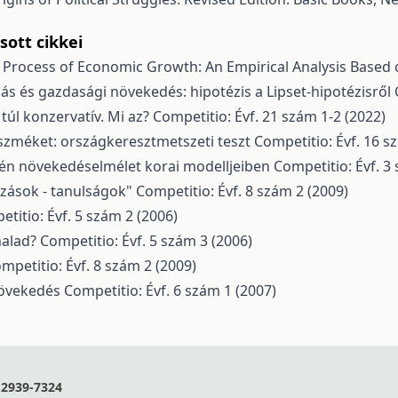
ott cikkei
Process of Economic Growth: An Empirical Analysis Base
ás és gazdasági növekedés: hipotézis a Lipset-hipotézisről
 túl konzervatív. Mi az?
Competitio: Évf. 21 szám 1-2 (2022)
eszméket: országkeresztmetszeti teszt
Competitio: Évf. 16 s
n növekedéselmélet korai modelljeiben
Competitio: Évf. 3
zások - tanulságok"
Competitio: Évf. 8 szám 2 (2009)
titio: Évf. 5 szám 2 (2006)
halad?
Competitio: Évf. 5 szám 3 (2006)
mpetitio: Évf. 8 szám 2 (2009)
növekedés
Competitio: Évf. 6 szám 1 (2007)
2939-7324