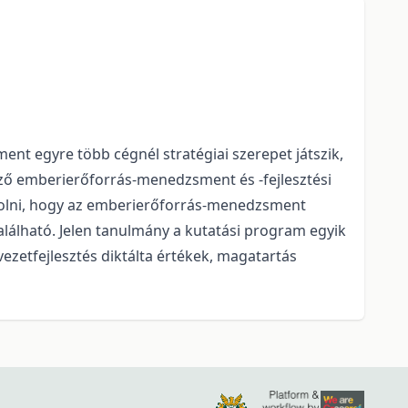
nt egyre több cégnél stratégiai szerepet játszik,
emző emberierőforrás-menedzsment és -fejlesztési
gazolni, hogy az emberierőforrás-menedzsment
alálható. Jelen tanulmány a kutatási program egyik
ezetfejlesztés diktálta értékek, magatartás