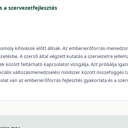
s a szervezetfejlesztés
komoly kihívások előtt állnak. Az emberierőforrás-menedzsme
zetésbe. A szerző által végzett kutatás a szervezetre jell
rek között feltárható kapcsolatot vizsgálja. Azt próbálja i
peciális változásmenedzselési módszer között összefüggés t
at van az emberierőforrás-fejlesztés gyakorlata és a szerv