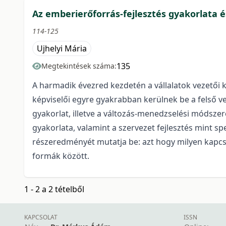
Az emberierőforrás-fejlesztés gyakorlata é
114-125
Ujhelyi Mária
135
Megtekintések száma:
A harmadik évezred kezdetén a vállalatok vezetői 
képviselői egyre gyakrabban kerülnek be a felső ve
gyakorlat, illetve a változás-menedzselési módsze
gyakorlata, valamint a szervezet fejlesztés mint s
részeredményét mutatja be: azt hogy milyen kapcsol
formák között.
1 - 2 a 2 tételből
KAPCSOLAT
ISSN