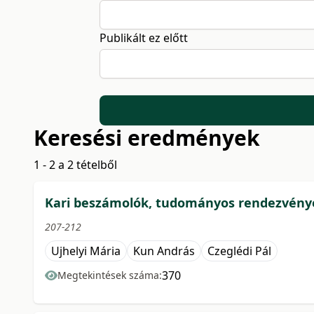
Publikált ez előtt
Keresési eredmények
1 - 2 a 2 tételből
Kari beszámolók, tudományos rendezvény
207-212
Ujhelyi Mária
Kun András
Czeglédi Pál
370
Megtekintések száma: