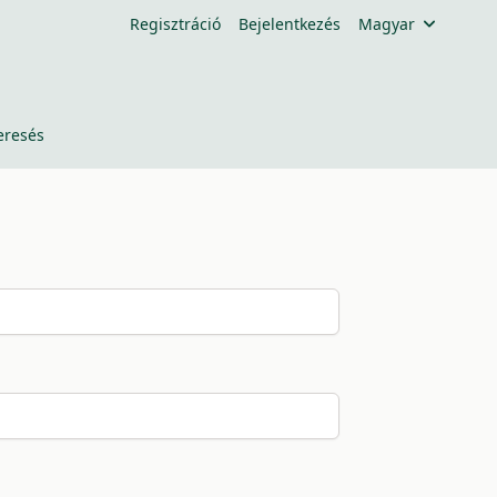
Regisztráció
Bejelentkezés
Magyar
eresés