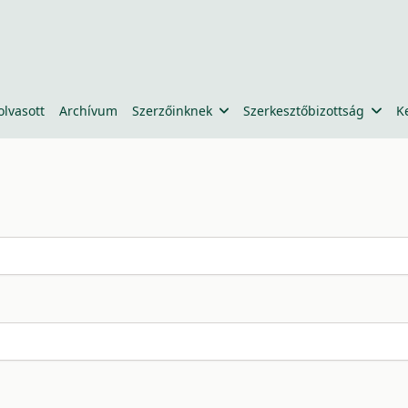
olvasott
Archívum
Szerzőinknek
Szerkesztőbizottság
K