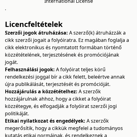
International License
.
Licencfeltételek
Szerzői jogok átruházása:
A szerző(k) átruházzák a
cikk szerzői jogait a folyóiratra. Ez magában foglalja a
cikk elektronikus és nyomtatott formában történő
közzétételének, terjesztésének és promóciójának
jogát.
Felhasználási jogok:
A folyóirat teljes körű
rendelkezési joggal bír a cikk felett, beleértve annak
újra publikálását, terjesztését és promócióját.
Hozzájárulás a közzétételhez:
A szerzők
hozzájárulnak ahhoz, hogy a cikket a folyóirat
közzétegye, és elfogadják a folyóirat szerzői jogi
politikáját.
Etikai nyilatkozat és engedélyek:
A szerzők
megerősítik, hogy a cikkük megfelel a tudományos
kutatás etikai normáinak, és rendelkeznek a