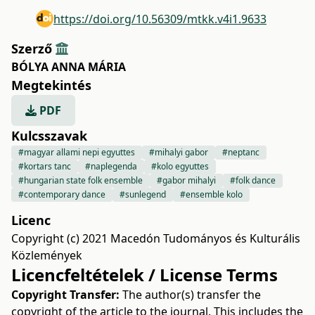
https://doi.org/10.56309/mtkk.v4i1.9633
Szerző
BÓLYA ANNA MÁRIA
Megtekintés
PDF
Kulcsszavak
#magyar allami nepi egyuttes
#mihalyi gabor
#neptanc
#kortars tanc
#naplegenda
#kolo egyuttes
#hungarian state folk ensemble
#gabor mihalyi
#folk dance
#contemporary dance
#sunlegend
#ensemble kolo
Licenc
Copyright (c) 2021 Macedón Tudományos és Kulturális
Közlemények
Licencfeltételek / License Terms
Copyright Transfer:
The author(s) transfer the
copyright of the article to the journal. This includes the