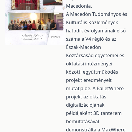
Macedonia.
A Macedón Tudományos és
Kulturális Közlemények
hatodik évfolyamának első
száma a V4 régió és az
Észak-Macedón
Köztársaság egyetemei és
oktatási intézményei
közötti együttműködés
projekt eredményeit
mutatja be. A BalletWhere
projekt az oktatás
digitalizációjának
példájaként 3D tanterem
bemutatásával
demonstrálta a MaxWhere