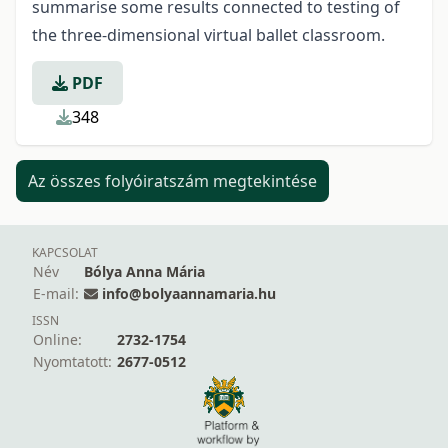
summarise some results connected to testing of
the three-dimensional virtual ballet classroom.
PDF
348
Az összes folyóiratszám megtekintése
KAPCSOLAT
Név
Bólya Anna Mária
E-mail:
info@bolyaannamaria.hu
ISSN
Online:
2732-1754
Nyomtatott:
2677-0512