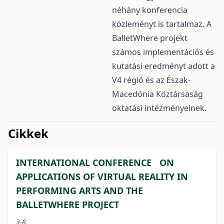
néhány konferencia
közleményt is tartalmaz. A
BalletWhere projekt
számos implementációs és
kutatási eredményt adott a
V4 régió és az Észak-
Macedónia Köztársaság
oktatási intézményeinek.
issue.tableOfContents6a7a2
Cikkek
INTERNATIONAL CONFERENCE ON
APPLICATIONS OF VIRTUAL REALITY IN
PERFORMING ARTS AND THE
BALLETWHERE PROJECT
3-8.