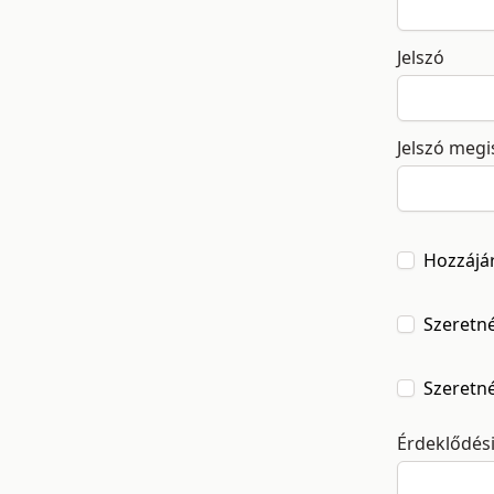
Jelszó
Jelszó meg
Hozzájá
Szeretné
Szeretné
Érdeklődés