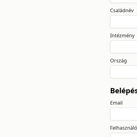
Családnév
Intézmény
Ország
Belépé
Email
Felhasznál