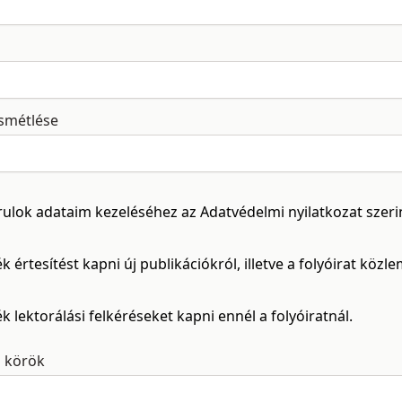
ismétlése
rulok adataim kezeléséhez az
Adatvédelmi nyilatkozat
szeri
k értesítést kapni új publikációkról, illetve a folyóirat közl
k lektorálási felkéréseket kapni ennél a folyóiratnál.
i körök