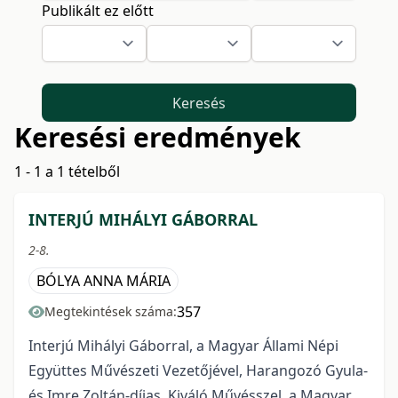
Publikált ez előtt
Keresés
Keresési eredmények
1 - 1 a 1 tételből
INTERJÚ MIHÁLYI GÁBORRAL
2-8.
BÓLYA ANNA MÁRIA
357
Megtekintések száma:
Interjú Mihályi Gáborral, a Magyar Állami Népi
Együttes Művészeti Vezetőjével, Harangozó Gyula-
és Imre Zoltán-díjas, Kiváló Művésszel, a Magyar