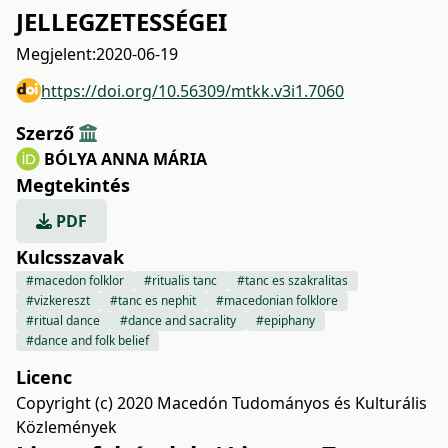
JELLEGZETESSÉGEI
Megjelent:
2020-06-19
https://doi.org/10.56309/mtkk.v3i1.7060
Szerző
BÓLYA ANNA MÁRIA
Megtekintés
PDF
Kulcsszavak
#macedon folklor
#ritualis tanc
#tanc es szakralitas
#vizkereszt
#tanc es nephit
#macedonian folklore
#ritual dance
#dance and sacrality
#epiphany
#dance and folk belief
Licenc
Copyright (c) 2020 Macedón Tudományos és Kulturális
Közlemények