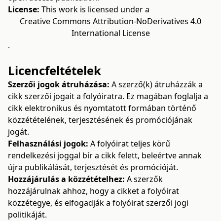
License:
This work is licensed under a
Creative Commons Attribution-NoDerivatives 4.0
International License
.
Licencfeltételek
Szerzői jogok átruházása:
A szerző(k) átruházzák a
cikk szerzői jogait a folyóiratra. Ez magában foglalja a
cikk elektronikus és nyomtatott formában történő
közzétételének, terjesztésének és promóciójának
jogát.
Felhasználási jogok:
A folyóirat teljes körű
rendelkezési joggal bír a cikk felett, beleértve annak
újra publikálását, terjesztését és promócióját.
Hozzájárulás a közzétételhez:
A szerzők
hozzájárulnak ahhoz, hogy a cikket a folyóirat
közzétegye, és elfogadják a folyóirat szerzői jogi
politikáját.