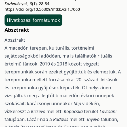
Közlemények
,
3
(1), 28-34.
https://doi.org/10.56309/mtkk.v3i1.7060
Hivatkozási formátumok
Absztrakt
Absztrakt
A macedón terepen, kulturális, történelmi
sajátosságokból adódóan, ma is találhatók rituális
értelmű táncok. 2010 és 2018 között végzett
terepmunkák során ezeket gyűjtöttük és elemeztük. A
terepmunka mellett forrásainkat 20. századi leírások
és terepmunka gyűjtések képezték. Öt helyszínen
vizsgáltuk meg a legfőbb macedón évköri ünnepek
szokásait: karácsonyi ünnepkör
Stip
vidékén,
vízkereszt a
Kicsevo
melletti
Kopacska
terület
Lavcsani
falujában, Lázár-nap a
Radovis
melletti
Inyevo
faluban,