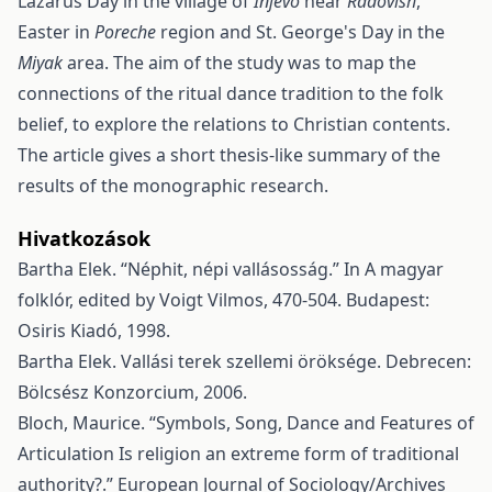
Lazarus Day in the village of
Injevo
near
Radovish
,
Easter in
Poreche
region and St. George's Day in the
Miyak
area. The aim of the study was to map the
connections of the ritual dance tradition to the folk
belief, to explore the relations to Christian contents.
The article gives a short thesis-like summary of the
results of the monographic research.
Hivatkozások
Bartha Elek. “Néphit, népi vallásosság.” In A magyar
folklór, edited by Voigt Vilmos, 470-504. Budapest:
Osiris Kiadó, 1998.
Bartha Elek. Vallási terek szellemi öröksége. Debrecen:
Bölcsész Konzorcium, 2006.
Bloch, Maurice. “Symbols, Song, Dance and Features of
Articulation Is religion an extreme form of traditional
authority?.” European Journal of Sociology/Archives