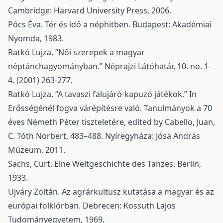
Cambridge: Harvard University Press, 2006.
Pócs Éva. Tér és idő a néphitben. Budapest: Akadémiai
Nyomda, 1983.
Ratkó Lujza. “Női szerepek a magyar
néptánchagyományban.” Néprajzi Látóhatár, 10. no. 1-
4. (2001) 263-277.
Ratkó Lujza. “A tavaszi falujáró-kapuzó játékok.” In
Erősségénél fogva várépítésre való. Tanulmányok a 70
éves Németh Péter tiszteletére, edited by Cabello, Juan,
C. Tóth Norbert, 483–488. Nyíregyháza: Jósa András
Múzeum, 2011.
Sachs, Curt. Eine Weltgeschichte des Tanzes. Berlin,
1933.
Ujváry Zoltán. Az agrárkultusz kutatása a magyar és az
európai folklórban. Debrecen: Kossuth Lajos
Tudományegyetem, 1969.