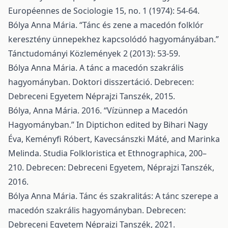
Européennes de Sociologie 15, no. 1 (1974): 54-64.
Bólya Anna Mária. “Tánc és zene a macedón folklór
keresztény ünnepekhez kapcsolódó hagyományában.”
Tánctudományi Közlemények 2 (2013): 53-59.
Bólya Anna Mária. A tánc a macedón szakrális
hagyományban. Doktori disszertáció. Debrecen:
Debreceni Egyetem Néprajzi Tanszék, 2015.
Bólya, Anna Mária. 2016. “Vízünnep a Macedón
Hagyományban.” In Diptichon edited by Bihari Nagy
Éva, Keményfi Róbert, Kavecsánszki Máté, and Marinka
Melinda. Studia Folkloristica et Ethnographica, 200–
210. Debrecen: Debreceni Egyetem, Néprajzi Tanszék,
2016.
Bólya Anna Mária. Tánc és szakralitás: A tánc szerepe a
macedón szakrális hagyományban. Debrecen:
Debreceni Egyetem Néprajzi Tanszék, 2021.