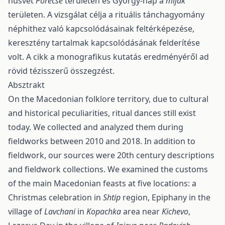
húsvét
Porecse
területen és György-nap a
mijak
területen. A vizsgálat célja a rituális tánchagyomány
néphithez való kapcsolódásainak feltérképezése,
keresztény tartalmak kapcsolódásának felderítése
volt. A cikk a monografikus kutatás eredményéről ad
rövid tézisszerű összegzést.
Absztrakt
On the Macedonian folklore territory, due to cultural
and historical peculiarities, ritual dances still exist
today. We collected and analyzed them during
fieldworks between 2010 and 2018. In addition to
fieldwork, our sources were 20th century descriptions
and fieldwork collections. We examined the customs
of the main Macedonian feasts at five locations: a
Christmas celebration in
Shtip
region, Epiphany in the
village of
Lavchani
in
Kopachka
area near
Kichevo
,