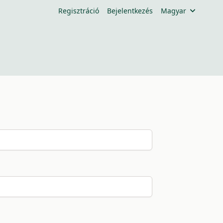
Regisztráció
Bejelentkezés
Magyar