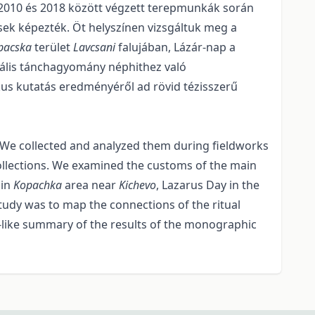
. 2010 és 2018 között végzett terepmunkák során
sek képezték. Öt helyszínen vizsgáltuk meg a
pacska
terület
Lavcsani
falujában, Lázár-nap a
ituális tánchagyomány néphithez való
kus kutatás eredményéről ad rövid tézisszerű
ay. We collected and analyzed them during fieldworks
ollections. We examined the customs of the main
i
in
Kopachka
area near
Kichevo
, Lazarus Day in the
study was to map the connections of the ritual
sis-like summary of the results of the monographic