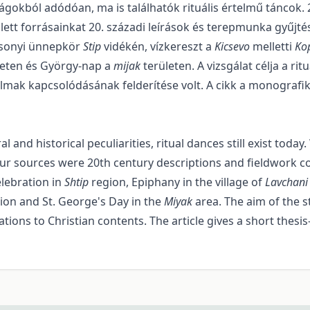
ságokból adódóan, ma is találhatók rituális értelmű táncok
ett forrásainkat 20. századi leírások és terepmunka gyűjté
csonyi ünnepkör
Stip
vidékén, vízkereszt a
Kicsevo
melletti
Ko
leten és György-nap a
mijak
területen. A vizsgálat célja a r
lmak kapcsolódásának felderítése volt. A cikk a monografi
l and historical peculiarities, ritual dances still exist tod
our sources were 20th century descriptions and fieldwork c
elebration in
Shtip
region, Epiphany in the village of
Lavchan
ion and St. George's Day in the
Miyak
area. The aim of the 
elations to Christian contents. The article gives a short the