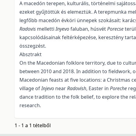
A macedón terepen, kulturális, történelmi sajátos
ezeket gyűjtöttük és elemeztük. A terepmunka mell
legfőbb macedón évköri ünnepek szokásait: kará
Radovis
melletti
Inyevo
faluban, húsvét
Porecse
terü
kapcsolódásainak feltérképezése, keresztény tarta
összegzést.
Absztrakt
On the Macedonian folklore territory, due to cultura
between 2010 and 2018. In addition to fieldwork, 
Macedonian feasts at five locations: a Christmas c
village of
Injevo
near
Radovish
, Easter in
Poreche
reg
dance tradition to the folk belief, to explore the r
research.
1 - 1 a 1 tételből