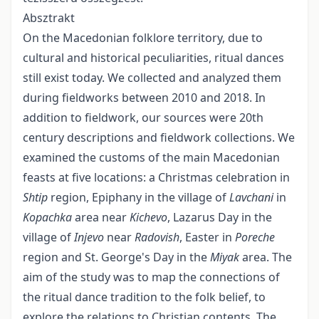
Absztrakt
On the Macedonian folklore territory, due to
cultural and historical peculiarities, ritual dances
still exist today. We collected and analyzed them
during fieldworks between 2010 and 2018. In
addition to fieldwork, our sources were 20th
century descriptions and fieldwork collections. We
examined the customs of the main Macedonian
feasts at five locations: a Christmas celebration in
Shtip
region, Epiphany in the village of
Lavchani
in
Kopachka
area near
Kichevo
, Lazarus Day in the
village of
Injevo
near
Radovish
, Easter in
Poreche
region and St. George's Day in the
Miyak
area. The
aim of the study was to map the connections of
the ritual dance tradition to the folk belief, to
explore the relations to Christian contents. The