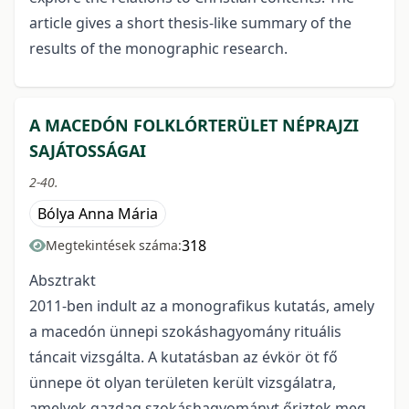
article gives a short thesis-like summary of the
results of the monographic research.
A MACEDÓN FOLKLÓRTERÜLET NÉPRAJZI
SAJÁTOSSÁGAI
2-40.
Bólya Anna Mária
318
Megtekintések száma:
Absztrakt
2011-ben indult az a monografikus kutatás, amely
a macedón ünnepi szokáshagyomány rituális
táncait vizsgálta. A kutatásban az évkör öt fő
ünnepe öt olyan területen került vizsgálatra,
amelyek gazdag szokáshagyományt őriztek meg.