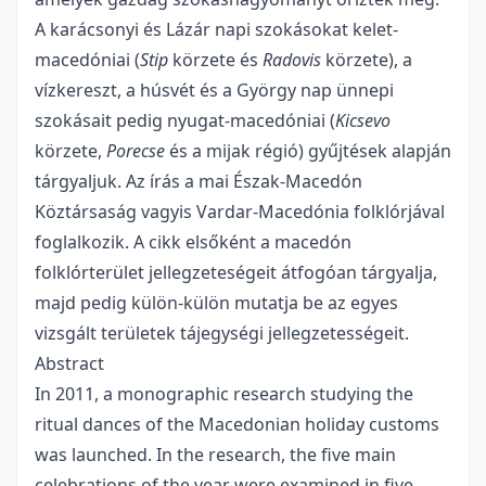
A karácsonyi és Lázár napi szokásokat kelet-
macedóniai (
Stip
körzete és
Radovis
körzete), a
vízkereszt, a húsvét és a György nap ünnepi
szokásait pedig nyugat-macedóniai (
Kicsevo
körzete,
Porecse
és a mijak régió) gyűjtések alapján
tárgyaljuk. Az írás a mai Észak-Macedón
Köztársaság vagyis Vardar-Macedónia folklórjával
foglalkozik. A cikk elsőként a macedón
folklórterület jellegzeteségeit átfogóan tárgyalja,
majd pedig külön-külön mutatja be az egyes
vizsgált területek tájegységi jellegzetességeit.
Abstract
In 2011, a monographic research studying the
ritual dances of the Macedonian holiday customs
was launched. In the research, the five main
celebrations of the year were examined in five