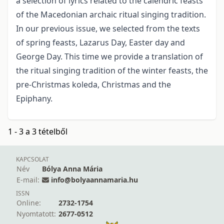
a selection of lyrics related to the calendric feasts
of the Macedonian archaic ritual singing tradition.
In our previous issue, we selected from the texts
of spring feasts, Lazarus Day, Easter day and
George Day. This time we provide a translation of
the ritual singing tradition of the winter feasts, the
pre-Christmas koleda, Christmas and the
Epiphany.
1 - 3 a 3 tételből
KAPCSOLAT
Név
Bólya Anna Mária
E-mail:
info@bolyaannamaria.hu
ISSN
Online:
2732-1754
Nyomtatott:
2677-0512