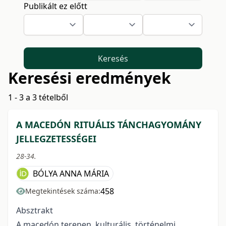
Publikált ez előtt
Keresés
Keresési eredmények
1 - 3 a 3 tételből
A MACEDÓN RITUÁLIS TÁNCHAGYOMÁNY
JELLEGZETESSÉGEI
28-34.
BÓLYA ANNA MÁRIA
458
Megtekintések száma:
Absztrakt
A macedón terepen, kulturális, történelmi