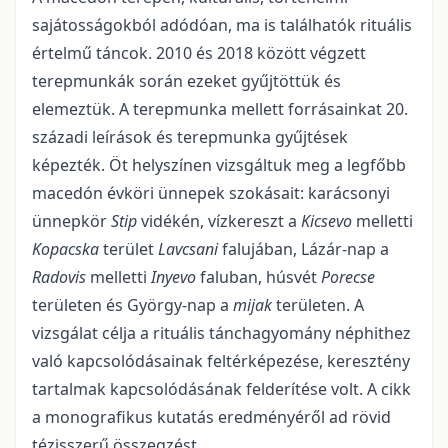
sajátosságokból adódóan, ma is találhatók rituális
értelmű táncok. 2010 és 2018 között végzett
terepmunkák során ezeket gyűjtöttük és
elemeztük. A terepmunka mellett forrásainkat 20.
századi leírások és terepmunka gyűjtések
képezték. Öt helyszínen vizsgáltuk meg a legfőbb
macedón évköri ünnepek szokásait: karácsonyi
ünnepkör
Stip
vidékén, vízkereszt a
Kicsevo
melletti
Kopacska
terület
Lavcsani
falujában, Lázár-nap a
Radovis
melletti
Inyevo
faluban, húsvét
Porecse
területen és György-nap a
mijak
területen. A
vizsgálat célja a rituális tánchagyomány néphithez
való kapcsolódásainak feltérképezése, keresztény
tartalmak kapcsolódásának felderítése volt. A cikk
a monografikus kutatás eredményéről ad rövid
tézisszerű összegzést.