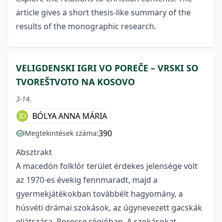
article gives a short thesis-like summary of the
results of the monographic research.
VELIGDENSKI IGRI VO POREČE – VRSKI SO
TVOREŠTVOTO NA KOSOVO
3-14.
BÓLYA ANNA MÁRIA
390
Megtekintések száma:
Absztrakt
A macedón folklór terület érdekes jelensége volt
az 1970-es évekig fennmaradt, majd a
gyermekjátékokban továbbélt hagyomány, a
húsvéti drámai szokások, az úgynevezett gacskák
eljátszása, Porecse régióban. A szokásokat