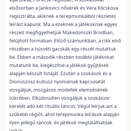
elsősorban a Jankovics nővérek és Vera Klicskova
regisztrálta, akiknek a terepmunkáiból részletes
leírást kapunk. Ma a ezeknek a játékoknak egyes
részeit megfigyelhetjük Makedonszki Brodban,
felújított formában. Előző számunkban, a cikk első
részében a húsvéti gacskák egy részét mutattuk
be. Ebben a második részben további játékokat
mutatunk be, kiegészítve a játékok gyűjtések
alapján készült listáját. Ezután a szokások és a
Dionüszosz-kultusz nyomainak kapcsolatát
vizsgáljuk, mozgásos modellek elemzésének
tükrében. Elkülönülten vizsgáljuk a szokássor
keretét adó két rituális táncot. Végül leírjuk azt a
szűkebb régiót, ahol terepmunka leírások alapján
ilyen jellegű táncok
és játékok megtalálhatóak
voltak.