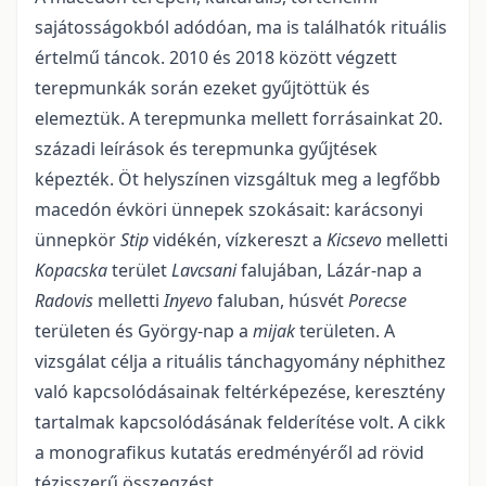
sajátosságokból adódóan, ma is találhatók rituális
értelmű táncok. 2010 és 2018 között végzett
terepmunkák során ezeket gyűjtöttük és
elemeztük. A terepmunka mellett forrásainkat 20.
századi leírások és terepmunka gyűjtések
képezték. Öt helyszínen vizsgáltuk meg a legfőbb
macedón évköri ünnepek szokásait: karácsonyi
ünnepkör
Stip
vidékén, vízkereszt a
Kicsevo
melletti
Kopacska
terület
Lavcsani
falujában, Lázár-nap a
Radovis
melletti
Inyevo
faluban, húsvét
Porecse
területen és György-nap a
mijak
területen. A
vizsgálat célja a rituális tánchagyomány néphithez
való kapcsolódásainak feltérképezése, keresztény
tartalmak kapcsolódásának felderítése volt. A cikk
a monografikus kutatás eredményéről ad rövid
tézisszerű összegzést.