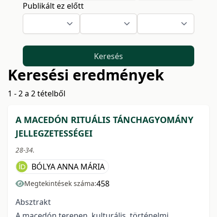
Publikált ez előtt
Keresés
Keresési eredmények
1 - 2 a 2 tételből
A MACEDÓN RITUÁLIS TÁNCHAGYOMÁNY
JELLEGZETESSÉGEI
28-34.
BÓLYA ANNA MÁRIA
458
Megtekintések száma:
Absztrakt
A macedón terepen, kulturális, történelmi