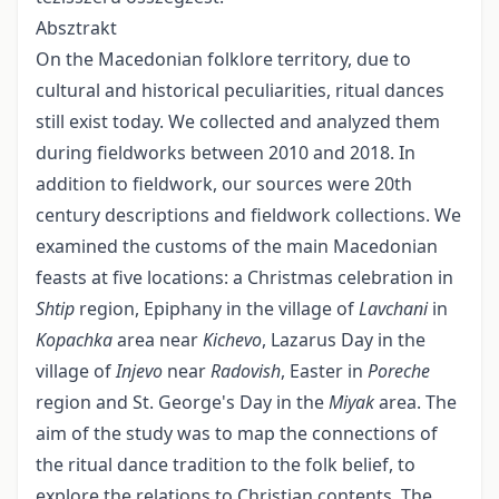
Absztrakt
On the Macedonian folklore territory, due to
cultural and historical peculiarities, ritual dances
still exist today. We collected and analyzed them
during fieldworks between 2010 and 2018. In
addition to fieldwork, our sources were 20th
century descriptions and fieldwork collections. We
examined the customs of the main Macedonian
feasts at five locations: a Christmas celebration in
Shtip
region, Epiphany in the village of
Lavchani
in
Kopachka
area near
Kichevo
, Lazarus Day in the
village of
Injevo
near
Radovish
, Easter in
Poreche
region and St. George's Day in the
Miyak
area. The
aim of the study was to map the connections of
the ritual dance tradition to the folk belief, to
explore the relations to Christian contents. The