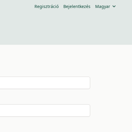
Regisztráció
Bejelentkezés
Magyar