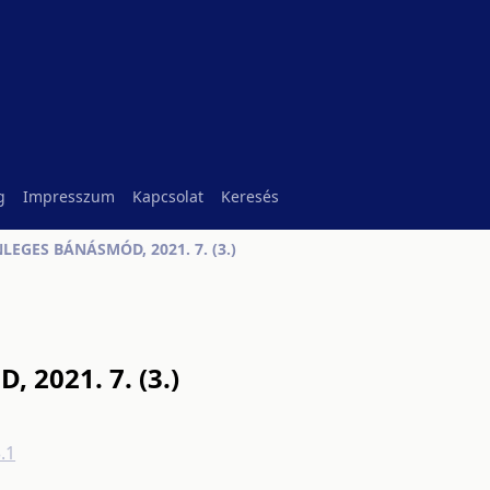
g
Impresszum
Kapcsolat
Keresés
EGES BÁNÁSMÓD, 2021. 7. (3.)
2021. 7. (3.)
.1