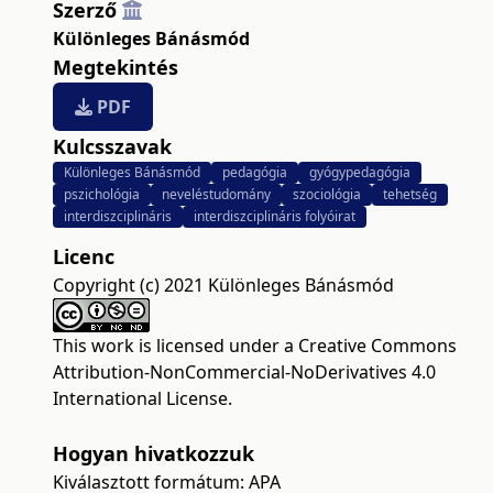
Szerző
Különleges Bánásmód
Megtekintés
PDF
Kulcsszavak
Különleges Bánásmód
pedagógia
gyógypedagógia
pszichológia
neveléstudomány
szociológia
tehetség
interdiszciplináris
interdiszciplináris folyóirat
Licenc
Copyright (c) 2021 Különleges Bánásmód
This work is licensed under a
Creative Commons
Attribution-NonCommercial-NoDerivatives 4.0
International License
.
Hogyan hivatkozzuk
Kiválasztott formátum:
APA