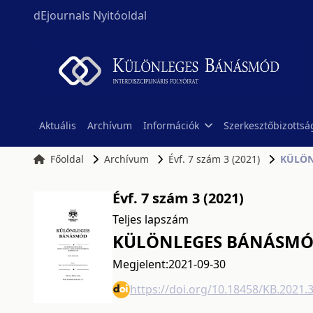
dEjournals Nyitóoldal
Aktuális
Archívum
Információk
Szerkesztőbizottsá
Főoldal
Archívum
Évf. 7 szám 3 (2021)
KÜLÖNL
Évf. 7 szám 3 (2021)
Teljes lapszám
KÜLÖNLEGES BÁNÁSMÓD, 
Megjelent:
2021-09-30
https://doi.org/10.18458/KB.2021.3